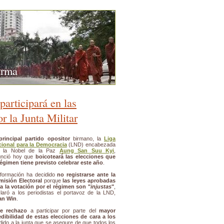
urma
participará en las
r la Junta Militar
principal partido opositor
birmano, la
Liga
ional para la Democracia
(LND) encabezada
r la Nobel de la Paz
Aung San Suu Kyi
,
unció hoy que
boicoteará las elecciones que
régimen tiene previsto celebrar este año
.
formación ha decidido
no registrarse ante la
isión Electoral
porque
las leyes aprobadas
a la votación por el régimen son "
injustas
"
,
laró a los periodistas el portavoz de la LND,
an Win
.
te rechazo
a participar por parte del
mayor
edibilidad de estas elecciones de cara a los
dido a la junta que se asegure de que todos los