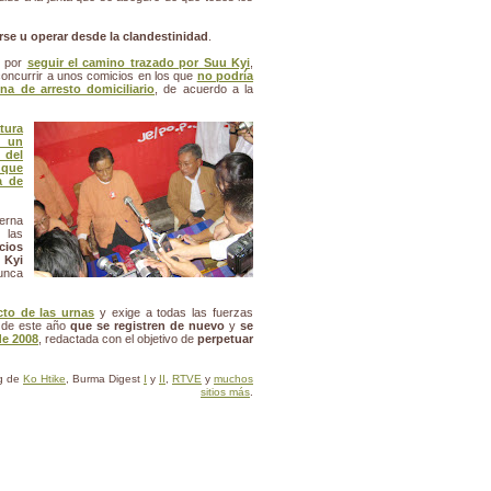
erse u operar desde la clandestinidad
.
e por
seguir el camino trazado por Suu Kyi
,
concurrir a unos comicios en los que
no podría
a de arresto domiciliario
, de acuerdo a la
tura
n un
 del
 que
a de
ierna
 las
cios
 Kyi
unca
cto de las urnas
y exige a todas las fuerzas
n de este año
que se registren de nuevo
y
se
de 2008
, redactada con el objetivo de
perpetuar
og de
Ko Htike
, Burma Digest
I
y
II
,
RTVE
y
muchos
sitios más
.