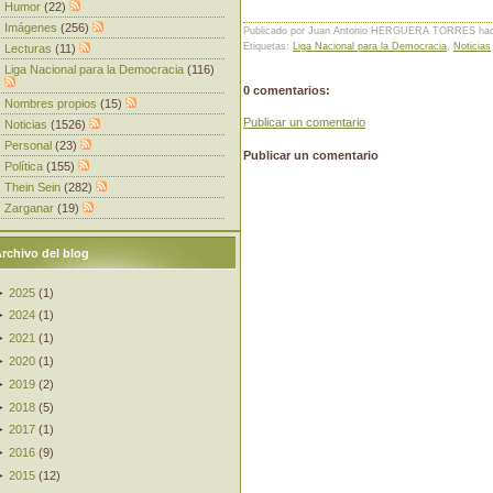
Humor
(22)
Imágenes
(256)
Publicado por Juan Antonio HERGUERA TORRES
ha
Etiquetas:
Liga Nacional para la Democracia
,
Noticias
Lecturas
(11)
Liga Nacional para la Democracia
(116)
0 comentarios:
Nombres propios
(15)
Publicar un comentario
Noticias
(1526)
Personal
(23)
Publicar un comentario
Política
(155)
Thein Sein
(282)
Zarganar
(19)
rchivo del blog
►
2025
(
1
)
►
2024
(
1
)
►
2021
(
1
)
►
2020
(
1
)
►
2019
(
2
)
►
2018
(
5
)
►
2017
(
1
)
►
2016
(
9
)
►
2015
(
12
)