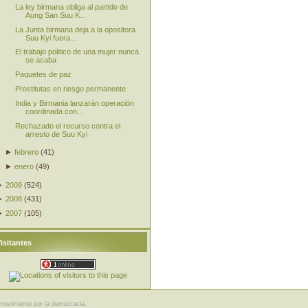
La ley birmana obliga al partido de
Aung San Suu K...
La Junta birmana deja a la opositora
Suu Kyi fuera...
El trabajo politico de una mujer nunca
se acaba
Paquetes de paz
Prostitutas en riesgo permanente
India y Birmania lanzarán operación
coordinada con...
Rechazado el recurso contra el
arresto de Suu Kyi
►
febrero
(
41
)
►
enero
(
49
)
►
2009
(
524
)
►
2008
(
431
)
►
2007
(
105
)
isitantes
movimiento por la democracia.