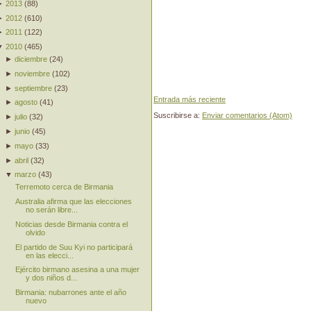
►
2013
(
88
)
►
2012
(
610
)
►
2011
(
122
)
▼
2010
(
465
)
►
diciembre
(
24
)
►
noviembre
(
102
)
►
septiembre
(
23
)
Entrada más reciente
►
agosto
(
41
)
Suscribirse a:
Enviar comentarios (Atom)
►
julio
(
32
)
►
junio
(
45
)
►
mayo
(
33
)
►
abril
(
32
)
▼
marzo
(
43
)
Terremoto cerca de Birmania
Australia afirma que las elecciones
no serán libre...
Noticias desde Birmania contra el
olvido
El partido de Suu Kyi no participará
en las elecci...
Ejército birmano asesina a una mujer
y dos niños d...
Birmania: nubarrones ante el año
nuevo