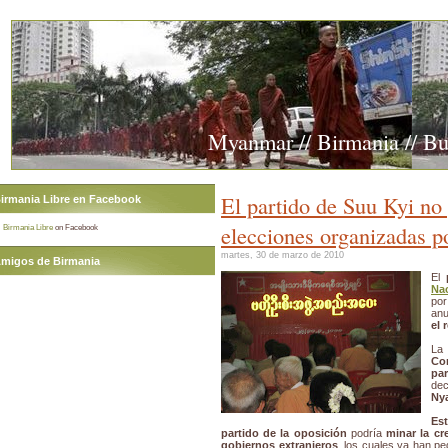
Myanmar // Birmania // B
El partido de Suu Kyi no 
irmania Libre en Facebook
elecciones organizadas po
Birmania Libre
on Facebook
martes, 30 de marzo de 2010
migos de Birmania
El
Nac
po
an
el 
La 
Com
par
dec
Ny
Es
partido de la oposición
podría
minar la cr
gobiernos extranjeros
, los cuales ya han pe