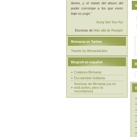
tienen, y el miedo del abuso del
S
poder corrompe a los que viven
bajo su yugo."
Aung San Suu Kyi
Escenas de
Más allá de Rangún
Birmania en Twitter
Tweets by BirmaniaLibre
Blogroll en español
B
Colabora Birmania
Escolaridad Solidaria
Sonrisas de Birmania (ya no
está activo, pero os
E
recordamos)