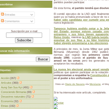
partidos puedan participar.
uscribirse
De esta forma,
el partido tendrá que disolv
El comité ejecutivo de la LND optó finalment
Entradas
quien ya se había pronunciado a favor de no 
haber sido candidata por cumplir una pen
Comentarios
nueva legislación.
Tampoco hubiera podido optar a la Jefa
Suscripción por e-mail
del Estado porque estuvo casada co
extranjero y sus hijos tienen pasaporte
Reino Unido
, mientras
la LND habría tenido
expulsar de sus filas a su líder históric
haber elegido presentarse a las elecciones
.
A principios de mes, la Junta Militar que gob
uscar más información
Birmania (Myanmar) desde 1962 publicó
normas que regirán
los primeros comi
desde 1990
, cuando
el partido de Suu
arrasó en las urnas
pero los generales n
aceptaron los resultados.
La nueva ley electoral anula aquel veredi
tiquetas
políticas que quieren participar en la votació
comprometan a respaldar la
Constitución 
Acción
(267)
en el poder a los uniformados
.
Artículos
(360)
Visto en
Diario de Navarra
vía
Menéame
, el bl
Aung San Suu Kyi
(491)
Conociendo Birmania
(69)
Si te ha interesado este artículo, compártelo.
Desastres naturales
(71)
Economía
(32)
Etnias
(192)