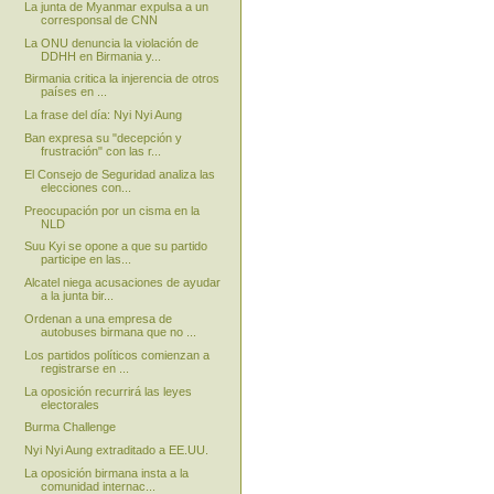
La junta de Myanmar expulsa a un
corresponsal de CNN
La ONU denuncia la violación de
DDHH en Birmania y...
Birmania critica la injerencia de otros
países en ...
La frase del día: Nyi Nyi Aung
Ban expresa su "decepción y
frustración" con las r...
El Consejo de Seguridad analiza las
elecciones con...
Preocupación por un cisma en la
NLD
Suu Kyi se opone a que su partido
participe en las...
Alcatel niega acusaciones de ayudar
a la junta bir...
Ordenan a una empresa de
autobuses birmana que no ...
Los partidos políticos comienzan a
registrarse en ...
La oposición recurrirá las leyes
electorales
Burma Challenge
Nyi Nyi Aung extraditado a EE.UU.
La oposición birmana insta a la
comunidad internac...