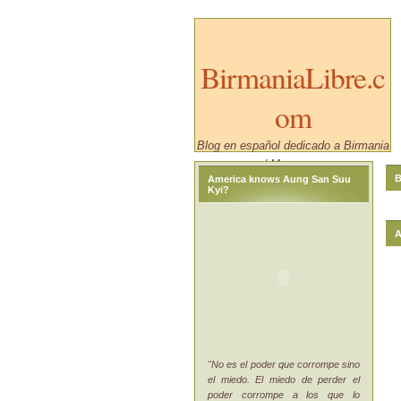
BirmaniaLibre.c
om
Blog en español dedicado a Birmania
/ Myanmar.
B
America knows Aung San Suu
Kyi?
A
"No es el poder que corrompe sino
el miedo. El miedo de perder el
poder corrompe a los que lo