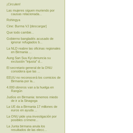
¡Circulen!
Las mujeres siguen muriendo por
causas relacionada...
Rohingya
Cine: Burma VJ [descargar]
Que todo cambie...
Gobierno bangladés acusado de
ignorar refugiados b...
La NLD reabre las oficinas regionales
en Birmania ...
Aung San Suu Kyi denuncia su
exclusión "injusta" d...
El secretario general de la ONU
considera que las ...
EEUU no reconocerá los comicios de
Birmania por la...
4.000 obreros van a la huelga en
Rangún
Judíos en Birmania: tenemos miedo
de ir a la Sinagoga
La UE da a Birmania 17 millones de
euros en ayuda ...
La ONU pide una investigación por
posibles crímene...
La Junta birmana anula los
resultados de las elecc...