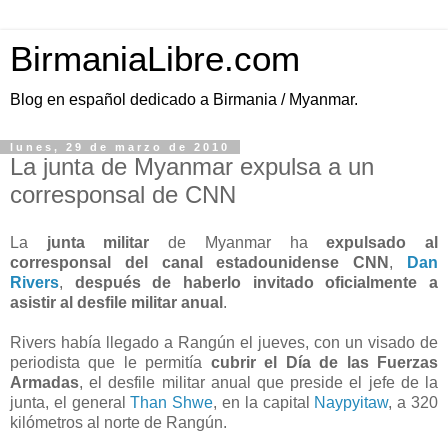
BirmaniaLibre.com
Blog en español dedicado a Birmania / Myanmar.
lunes, 29 de marzo de 2010
La junta de Myanmar expulsa a un
corresponsal de CNN
La
junta militar
de Myanmar ha
expulsado al
corresponsal del canal estadounidense CNN
,
Dan
Rivers
,
después de haberlo invitado oficialmente a
asistir al desfile militar anual
.
Rivers había llegado a Rangún el jueves, con un visado de
periodista que le permitía
cubrir el Día de las Fuerzas
Armadas
, el desfile militar anual que preside el jefe de la
junta, el general
Than Shwe
, en la capital
Naypyitaw
, a 320
kilómetros al norte de Rangún.