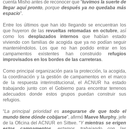
cuenta Misho antes de reconocer que “
tuvimos la suerte de
llegar aquí pronto
, porque
después ya no quedaba más
espacio
”.
Entre los últimos que han ido llegando se encuentran los
que huyeron de las
revueltas retomadas en octubre
, así
como los
desplazados internos
que habían estado
viviendo con familias de acogida que ya no podían seguir
manteniéndolos. Los que no han podido entrar en los
campamentos existentes han construido
refugios
improvisados en los bordes de las carreteras
.
Como principal organización para la protección, la acogida,
la coordinación y la gestión de campamentos en el marco
de la respuesta interinstitucional, el ACNUR ha estado
trabajando junto con el Gobierno para encontrar terrenos
adecuados donde estos grupos puedan construir sus
refugios.
“
La principal prioridad es
asegurarse de que todo el
mundo tiene dónde cobijarse
”, afirmó
Maeve Murphy
, jefe
de la Oficina del ACNUR en Sittwe. “
Y
mientras se erigen
estos campamentos
, estamos trabajando con las