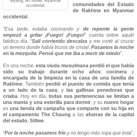
Myaing, en Sittwe, Myanmar
comunidades del Estado
occidental.
de Rakhine en Myanmar
occidental
.
“
Esa tarde, estaba cocinando y
de repente la gente
empezó a gritar ¡Fuego! ¡Fuego!
” cuenta sobre aquél
fatídico día. “
Salí corriendo descalza
y me corté al cruzar
un terreno donde había trozos de cristal.
Pasamos la noche
en la mezquita
.
Pensé que me iba a morir de miedo
”.
En una noche,
esta viuda musulmana perdió el que había
sido su trabajo durante ocho años
:
cocinera
y
encargada de la limpieza en la casa de una familia de
Rakhine
. También
perdió el puesto de comida que tenía
a un lado de la casa
, y
las gallinas ponedoras que
criaba
. Hoy en día,
todas sus pertenencias se limitan a
una manta y una esterilla para dormir
, y su
nuevo hogar
es
una tienda de campaña que comparte con su hija en
el campamento The Chaung
a las
afueras de la capital
del estado
,
Sittwe
.
“
Por la noche pasamos frío
y no tengo más ropa que ésta
”,