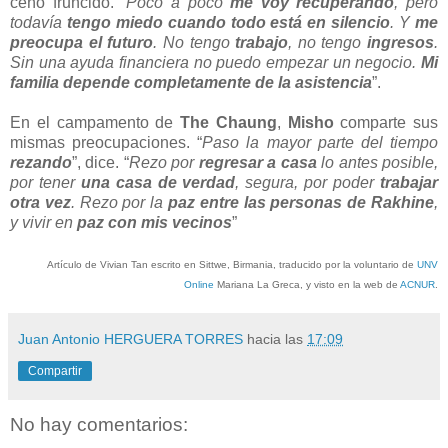
ceño fruncido. “
Poco a poco
me voy recuperando
, pero
todavía
tengo miedo cuando todo está en silencio
. Y
me
preocupa el futuro
. No tengo
trabajo
, no tengo
ingresos
.
Sin una ayuda financiera no puedo empezar un negocio.
Mi
familia depende completamente de la asistencia
”.
En el campamento de
The Chaung
,
Misho
comparte sus
mismas preocupaciones. “
Paso la mayor parte del tiempo
rezando
”, dice. “
Rezo por
regresar a casa
lo antes posible,
por tener
una casa de verdad
, segura, por poder
trabajar
otra vez
. Rezo por la
paz entre las personas de Rakhine
,
y vivir en
paz con mis vecinos
”
Artículo de
Vivian Tan
escrito en Sittwe, Birmania, traducido por la voluntario
de
UNV
Online
Mariana La Greca,
y visto en
la web de
ACNUR
.
Juan Antonio HERGUERA TORRES
hacia las
17:09
Compartir
No hay comentarios: