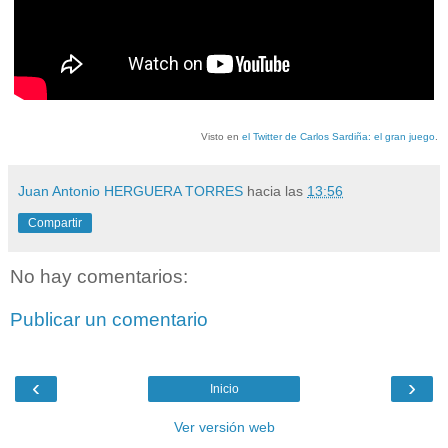
Visto en
el Twitter de Carlos Sardiña: el gran juego
.
Juan Antonio HERGUERA TORRES
hacia las
13:56
Compartir
No hay comentarios:
Publicar un comentario
‹
›
Inicio
Ver versión web