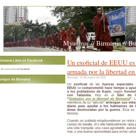
Myanmar // Birmania // B
Un exoficial de EEUU es h
irmania Libre en Facebook
armada por la libertad e
Birmania Libre
on Facebook
domingo, 13 de marzo de 2011
migos de Birmania
Un
exoficial
de las
fuerzas especiales
EEUU
se
comprometió hace tiempo a ayud
a los pobladores de Kayin
, región
fronter
con Tailandia
. Hoy es el
líder de l
“
Soldados por la libertad de Birmania
”
. 
miembros de su "
ejército
"
arriesgan sus vida
diario para ayudar a los habitantes de 
áreas destrozadas por la guerra
. Ésta es
historia.
Cuando un soldado estadounidense se retira 
campo de batalla, él o ella habitualmente opta 
una vida tranquila: una casa agradable, quizás
mar, o una buena oportunidad para echar raíce