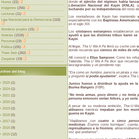
donde
el ejército del régimen había lanz
Humor
(22)
Liberación Nacional del Kayin
(KNLA)
, 
Imágenes
(256)
luchando por su independencia
del resto de
Lecturas
(11)
Los montañeses de Kayin han mantenido
Liga Nacional para la Democracia
(116)
especialmente con los
Baptistas Americano
en el siglo XIX.
Nombres propios
(15)
Los
cristianos extranjeros
establecieron u
Noticias
(1526)
ayudó a que las distintas tribus karen s
Kayin
.
Personal
(23)
Al llegar,
Tha U Wa A Pa
llenó su coche con
s
Política
(155)
donde recuerda que
cientos de miles de ref
Thein Sein
(282)
Allí conoció a
Eliya Sampson
. Como los refu
Zarganar
(19)
Tailandia.
Tha U Wa A Pa
dice que recuerda 
lanzagranadas y un pendiente rojo.
rchivo del blog
“
Era como un hombre, parecía un pirata y me d
y preguntó
si podía ayudarme
”, explica
Tha 
►
2025
(
1
)
Juntos fueron a distribuir la ayuda en la
Burma Rangers
(FBR).
►
2024
(
1
)
“
No tenía armas
,
poco dinero
y
no tenía 
►
2021
(
1
)
persona entonces serían felices, y yo sería 
►
2020
(
1
)
A pesar de su modesta ambición,
Tha-U-Wa
►
2019
(
2
)
aldeanos
mientras
trepaban por los mon
guerra en Kayin
.
►
2018
(
5
)
“
Viajábamos con
cuatro o cinco perso
►
2017
(
1
)
medicinas
. Éramos como hormigas
”, cuenta.
►
2016
(
9
)
regresábamos a la frontera
, almacenábamos 
vez que podíamos
”.
►
2015
(
12
)