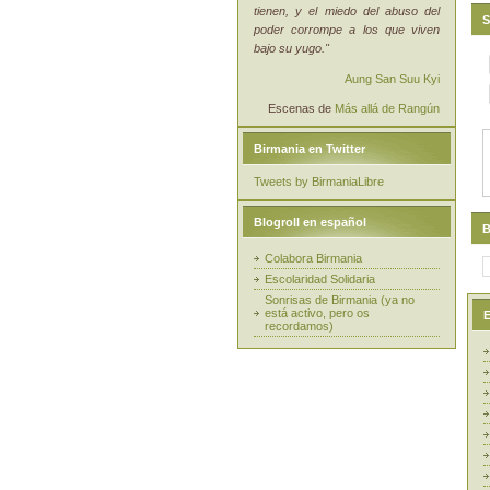
tienen, y el miedo del abuso del
S
poder corrompe a los que viven
bajo su yugo."
Aung San Suu Kyi
Escenas de
Más allá de Rangún
Birmania en Twitter
Tweets by BirmaniaLibre
Blogroll en español
B
Colabora Birmania
Escolaridad Solidaria
Sonrisas de Birmania (ya no
está activo, pero os
E
recordamos)