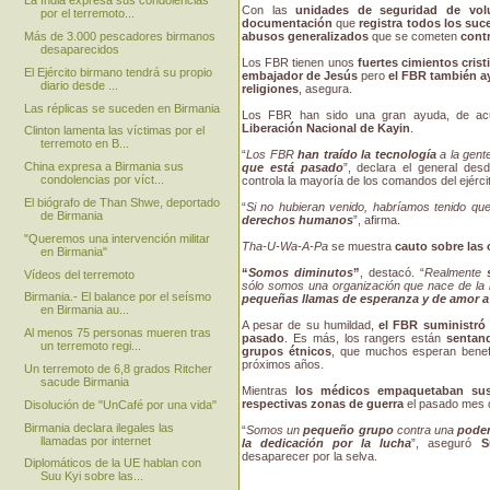
La India expresa sus condolencias
Con las
unidades de seguridad de volu
por el terremoto...
documentación
que
registra todos los suc
Más de 3.000 pescadores birmanos
abusos generalizados
que se cometen
contr
desaparecidos
Los FBR tienen unos
fuertes cimientos crist
El Ejército birmano tendrá su propio
embajador de Jesús
pero
el FBR también ay
diario desde ...
religiones
, asegura.
Las réplicas se suceden en Birmania
Los FBR han sido una gran ayuda, de a
Liberación Nacional de Kayin
.
Clinton lamenta las víctimas por el
terremoto en B...
“
Los FBR
han traído la tecnología
a la gent
China expresa a Birmania sus
que está pasado
”, declara el general de
condolencias por víct...
controla la mayoría de los comandos del ejércit
El biógrafo de Than Shwe, deportado
“
Si no hubieran venido, habríamos tenido qu
de Birmania
derechos humanos
”, afirma.
"Queremos una intervención militar
Tha-U-Wa-A-Pa
se muestra
cauto sobre las
en Birmania"
“
Somos diminutos
”
, destacó. “
Realmente
Vídeos del terremoto
sólo somos una organización que nace de la
Birmania.- El balance por el seísmo
pequeñas llamas de esperanza y de amor a 
en Birmania au...
A pesar de su humildad,
el FBR suministró 
Al menos 75 personas mueren tras
pasado
. Es más, los rangers están
sentand
un terremoto regi...
grupos étnicos
, que muchos esperan benefi
próximos años.
Un terremoto de 6,8 grados Ritcher
sacude Birmania
Mientras
los médicos empaquetaban su
respectivas zonas de guerra
el pasado mes d
Disolución de "UnCafé por una vida"
Birmania declara ilegales las
“
Somos un
pequeño grupo
contra una
poder
llamadas por internet
la dedicación por la lucha
”, aseguró
S
desaparecer por la selva.
Diplomáticos de la UE hablan con
Suu Kyi sobre las...