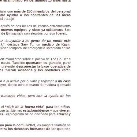
e ha ampliado en los últimos 13 años hasta
ñalar que
más de 250 miembros del personal
para ayudar a los habitantes de las áreas
el trabajo.
spués de dos meses de intenso entrenamiento
 nuevos equipos y siete ya existentes
. Los
s de Birmania
y son elegidos por sus líderes.
paz de
ayudar a mi gente de un modo más
rlo
”, destaca
Saw Tu
, un
médico de Kayin
 clínica temporal de emergencia levantada en los
men
avanzaron sobre el pueblo de Tha Da Der e
 casas
. También
quemaron su ganado
, parte
 pretende
desconectar la base operativa de
nos fueron avisados y los soldados karen
do
a la deriva por el valle y regresar a
mi casa
ayor, de pie con un marco de madera quemado
r nuestras vidas
, pero
con la ayuda de los
o el
“
club de la buena vida
” para los niños
.
que también es
estadounidense
y que
vive en
os
–el programa se ha diseñado para
educar y
ma para la comunidad
, los rangers también se
ntra los derechos humanos de los que son