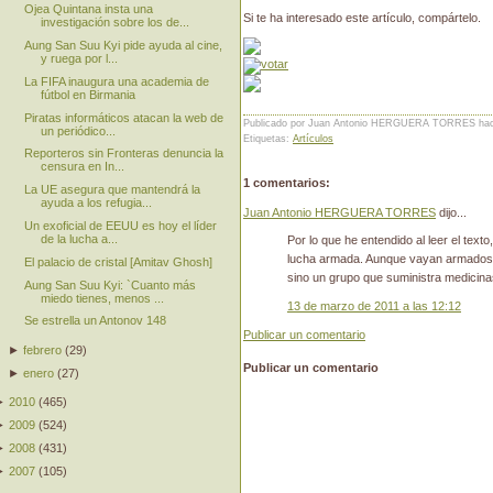
Ojea Quintana insta una
Si te ha interesado este artículo, compártelo.
investigación sobre los de...
Aung San Suu Kyi pide ayuda al cine,
y ruega por l...
La FIFA inaugura una academia de
fútbol en Birmania
Piratas informáticos atacan la web de
Publicado por Juan Antonio HERGUERA TORRES
ha
un periódico...
Etiquetas:
Artículos
Reporteros sin Fronteras denuncia la
censura en In...
1 comentarios:
La UE asegura que mantendrá la
ayuda a los refugia...
Juan Antonio HERGUERA TORRES
dijo...
Un exoficial de EEUU es hoy el líder
de la lucha a...
Por lo que he entendido al leer el texto,
lucha armada. Aunque vayan armados, 
El palacio de cristal [Amitav Ghosh]
sino un grupo que suministra medicina
Aung San Suu Kyi: `Cuanto más
miedo tienes, menos ...
13 de marzo de 2011 a las 12:12
Se estrella un Antonov 148
Publicar un comentario
►
febrero
(
29
)
Publicar un comentario
►
enero
(
27
)
►
2010
(
465
)
►
2009
(
524
)
►
2008
(
431
)
►
2007
(
105
)