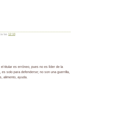
cia las
12:10
 el titular es erróneo, pues no es líder de la
es solo para defenderse; no son una guerrilla,
s, alimento, ayuda.