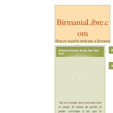
BirmaniaLibre.c
om
Blog en español dedicado a Birmania
/ Myanmar.
B
America knows Aung San Suu
Kyi?
A
"No es el poder que corrompe sino
el miedo. El miedo de perder el
poder corrompe a los que lo