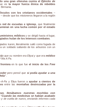
ado una gran ofensiva contra el
Ejército de
que es
la mayor fuerza étnica de rebeldes
 Birmania.
vínculos con los cristianos occidentales
–
s
– desde que los misioneros llegaron a la región
na
red de escuelas e iglesias
, que finalmente
e unieran en una lucha común por el estado
uministros médicos
y se dirigió hasta el lugar,
ugiados huían de los intensos combates
.
giados karen, literalmente salió como fugada de
a un soldado saltando de los arbustos con un
ijo que su nombre era Eliyai y que era
médico
U Wa A Pa
.
 frontera
en lo que fue
el inicio de los
Free
poder
pero pensé que
si podía ayudar a una
feliz
”.
-A-Pa
y Eliya fueron a
ayudar a cientos de
tes
entre las
montañas destrozadas por la
nas
,
llenábamos nuestras mochilas con
 “
Cuando las medicinas se habían acabado
y de vuelta de nuevo, enviando informes cada