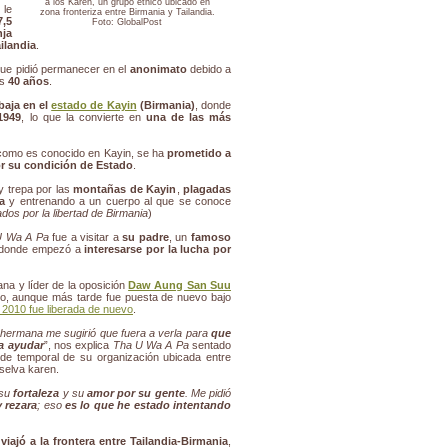
a los Karen, un grupo étnico ubicado en
 le
zona fronteriza entre Birmania y Tailandia.
,5
Foto: GlobalPost
nja
ilandia
.
que pidió permanecer en el
anonimato
debido a
os
40 años
.
abaja en el
estado de Kayin
(Birmania)
, donde
1949
, lo que la convierte en
una de las más
 como es conocido en Kayin, se ha
prometido a
or su condición de Estado
.
 trepa por las
montañas de Kayin
,
plagadas
a
y entrenando a un cuerpo al que se conoce
dos por la libertad de Birmania
)
U Wa A Pa
fue a visitar a
su padre
, un
famoso
 donde empezó a
interesarse por la lucha por
na y líder de la oposición
Daw Aung San Suu
ario, aunque más tarde fue puesta de nuevo bajo
2010 fue liberada de nuevo
.
hermana me sugirió que fuera a verla para
que
ía ayudar
”, nos explica
Tha U Wa A Pa
sentado
de temporal de su organización ubicada entre
selva karen.
 su
fortaleza
y su
amor por su gente
. Me pidió
y rezara
; eso
es lo que he estado intentando
,
viajó a la frontera entre Tailandia-Birmania
,