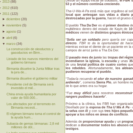
Desde un equipo inicial de soldados,
el FBR s
►
2013
(
88
)
53 y el número continúa creciendo
.
►
2012
(
610
)
Tha-U-Wa-A-Pa
está más que orgulloso al se
▼
2011
(
122
)
local que arriesgan sus vidas a diario 
destrozadas por la guerra
, hacen el grueso d
►
diciembre
(
20
)
►
noviembre
(
5
)
El pueblo
Tha Da Der
es el
primer destino
de
multiétnico dentro del estado de Kayin de
10
►
agosto
(
1
)
médicos
vienen de
distintos grupos étnico
►
abril
(
6
)
“
Solía ser un soldado
pero quería ser ca
directo
. FBR te da la oportunidad de hace
▼
marzo
(
34
)
mientras extrae el diente de un paciente en la
La construcción de oleoductos y
campos de arroz junto a Tha Da Der.
gasoductos en Birm...
El
pasado mes de junio
las
tropas del régi
Listado de los nuevos miembros del
incendiaron la iglesia
, la
escuela
y unas
35
gobierno birmano
de una
brutal política de cuatro cortes
que
los rebeldes
. Afortunadamente,
los aldea
Birmania disuelve la Junta Militar tras
pudieron recuperar el pueblo
.
la jura de...
Birmania disuelve el gobierno militar
“
Todavía recuerdo
el olor de nuestro gana
ardiendo
”, comenta
Sierra Plo
, un hombre m
Presidente civil de Birmania será
de lo que antes era su hogar.
investido el mié...
“
Fue
muy difícil
para nosotros
reconstrui
China envia ayuda humanitaria por
rangers pudimos hacerlo
”.
valor de 500.000...
Próximo a la clínica, los FBR han organizad
Los afectados por el terremoto en
Diseñado por la
esposa de
Tha U Wa A Pa
- 
Birmania necesit...
la selva con él
y con sus
tres hijos pequeñ
El régimen birmano toma el control de
apoyar a los niños en áreas de conflicto
.
la ayuda hum...
Además de
proporcionar ayuda
y un
progra
Subasta de gemas birmanas: 2,8 mil
dedican a
documentar todos los abusos co
millones de dól...
testigos
.