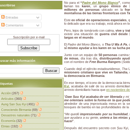
No para el
“
Padre del Mono Blanco
”
, como
uscribirse
llaman los
karen
, un
grupo étnico de 7
millones de personas
ubicado en la
fra
montañosa de las tierras fronterizas con Ta
Entradas
Este
ex oficial de operaciones especiales
, 
lo delicado que era su trabajo, está ahora en l
Comentarios
Pero, lejos de tomárselo con calma,
vive y tr
existe una situación de
guerra civil desde 
Suscripción por e-mail
largas en el mundo
.
El
Padre del Mono Blanco
, o
Tha U Wa A Pa
,
sí mismo ayudar a los karen en su lucha p
Junto con un equipo de
50 personas
camina y
de minas
, día tras día,
distribuyendo ayud
uscar más información
con el nombre de
Free Burma Rangers
(
Solda
Cuando dejó el ejército estadounidense,
Tha 
misionero cristiano que vive en Tailandia
,
la democracia en Birmania
.
En ese tiempo, el icono de la democracia birma
tiquetas
Kyi
, acababa de salir de su arresto domicili
arresto domiciliario hasta que
en noviembre de 
Acción
(267)
“
Daw Suu Kyi acababa de ser liberada
y mi 
Artículos
(360)
me orientara sobre la forma en la que pod
alrededor de una improvisada mesa en la se
Aung San Suu Kyi
(491)
bosques de bambú en las profundidades de la 
Conociendo Birmania
(69)
“
Me quedé
impresionado por su humildad
,
Desastres naturales
(71)
que ayudara a su gente,
uniera a las etnias 
Economía
(32)
hacer
”.
Etnias
(192)
Después del encuentro secreto con Suu Kyi