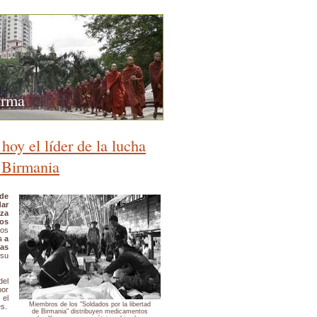
urma
oy el líder de la lucha
n Birmania
 de
ar
iza
os
Los
s a
las
 su
del
por
 el
Miembros de los "Soldados por la libertad
s.
de Birmania" distribuyen medicamentos