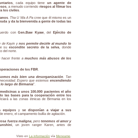
ntarios
, cada equipo tiene
un agente de
esos
, a menudo corriendo
riesgos al filmar los
a los civiles
.
ianos
.
Tha U Wa A Pa
cree que él mismo es un
uda y da la bienvenida a gente de todas las
cuerdo con
Gen.Baw Kyaw
, del
Ejército de
e de Kayin y
nos permite decirle al mundo lo
sde su
escondite secreto de la selva
, donde
o del norte.
e hacer frente a
muchos más abusos de los
 operaciones de los FBR
.
somos más bien una desorganización
. Tan
 necesidad. Espero que estemos
encendiendo
lo largo de Birmania
”.
medicinas a unos 100.000 pacientes el año
o las bases para la cooperación entre los
ciará a las zonas étnicas de Birmania en los
s equipos
y
se disponían a viajar a sus
e enero, el campamento bullía de agitación.
osa fuerza maligna
, pero
tenemos el amor y
unshini
, un joven ranger Karen, antes de
Visto en
La información
vía
Meneame
.