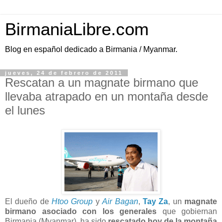
BirmaniaLibre.com
Blog en español dedicado a Birmania / Myanmar.
jueves, 24 de febrero de 2011
Rescatan a un magnate birmano que
llevaba atrapado en un montaña desde
el lunes
El dueño de
Htoo Group
y
Air Bagan
,
Tay Za
, un
magnate
birmano asociado con los generales
que gobiernan
Birmania (Myanmar), ha sido
rescatado hoy de la montaña