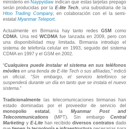
ministerio en
Naypyidaw
indican que estas tarjetas prepago
serán producidas por la
E-lite Tech
, una subsidiaria de la
Htoo Trading Company
, en colaboración con el la semi-
estatal
Myanmar Teleport
.
Actualmente en Birmania hay tanto redes
GSM
como
CDMA
. Una red
WCDMA
fue lanzada en 2009, pero con
una disponibilidad muy limitada. Birmania introdujo el
sistema de telefonía celular en 1993, seguido del sistema
CDMA en 1997 y el GSM en 2002.
“
Cualquiera puede instalar el sistema en sus teléfonos
móviles
en una tienda de E-lite Tech o sus afiliadas,
” indicó
un oficial. “
Sin embargo, el servicio telefónico se
suspenderá durante un día en tanto que se instala el nuevo
sistema.
”
Tradicionalmente
las telecomunicaciones birmanas han
estado dominadas por el proveedor de servicio del
monopolio estatal
, la
Myanmar Post and
Telecommunications
(MPT). Sin embargo
Central
Marketing
y
E-Lite
han recibido
diversos contratos
dado
que
tienen la tecnología e infraestructura
necesarias para