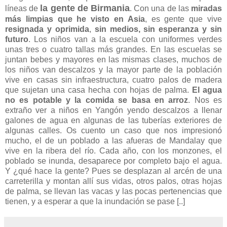
la gente de Birmania
líneas de
. Con una de las
miradas
más limpias que he visto en Asia
, es gente que vive
resignada y oprimida
,
sin medios, sin esperanza y sin
futuro
. Los niños van a la escuela con uniformes verdes
unas tres o cuatro tallas más grandes. En las escuelas se
juntan bebes y mayores en las mismas clases, muchos de
los niños van descalzos y la mayor parte de la población
vive en casas sin infraestructura, cuatro palos de madera
que sujetan una casa hecha con hojas de palma.
El agua
no es potable y la comida se basa en arroz
. Nos es
extraño ver a niños en Yangón yendo descalzos a llenar
galones de agua en algunas de las tuberías exteriores de
algunas calles. Os cuento un caso que nos impresionó
mucho, el de un poblado a las afueras de Mandalay que
vive en la ribera del río. Cada año, con los monzones, el
poblado se inunda, desaparece por completo bajo el agua.
Y ¿qué hace la gente? Pues se desplazan al arcén de una
carreterilla y montan allí sus vidas, otros palos, otras hojas
de palma, se llevan las vacas y las pocas pertenencias que
tienen, y a esperar a que la inundación se pase [..]