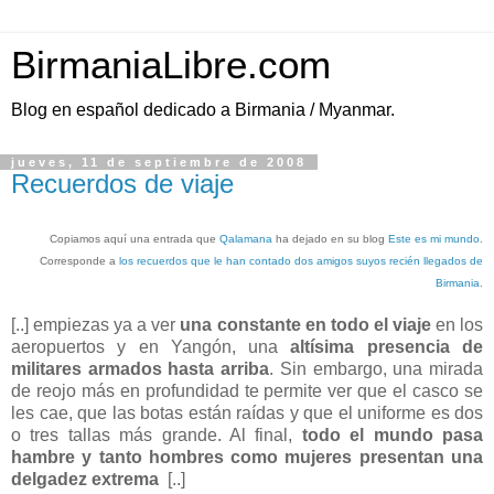
BirmaniaLibre.com
Blog en español dedicado a Birmania / Myanmar.
jueves, 11 de septiembre de 2008
Recuerdos de viaje
Copiamos aquí una entrada que
Qalamana
ha dejado en su blog
Este es mi mundo
.
Corresponde a
los recuerdos que le han contado dos amigos suyos recién llegados de
Birmania
.
[..] empiezas ya a ver
una constante en todo el viaje
en los
aeropuertos y en Yangón, una
altísima presencia de
militares armados hasta arriba
. Sin embargo, una mirada
de reojo más en profundidad te permite ver que el casco se
les cae, que las botas están raídas y que el uniforme es dos
o tres tallas más grande. Al final,
todo el mundo pasa
hambre y tanto hombres como mujeres presentan una
delgadez extrema
[..]