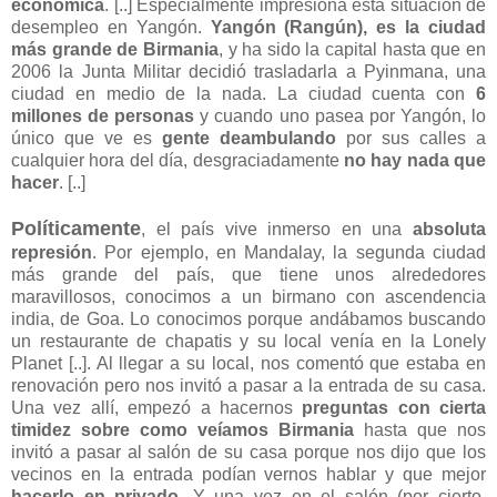
económica
. [..] Especialmente impresiona esta situación de
desempleo en Yangón.
Yangón (Rangún), es la ciudad
más grande de Birmania
, y ha sido la capital hasta que en
2006 la Junta Militar decidió trasladarla a Pyinmana, una
ciudad en medio de la nada. La ciudad cuenta con
6
millones de personas
y cuando uno pasea por Yangón, lo
único que ve es
gente deambulando
por sus calles a
cualquier hora del día, desgraciadamente
no hay nada que
hacer
. [..]
Políticamente
, el país vive inmerso en una
absoluta
represión
. Por ejemplo, en Mandalay, la segunda ciudad
más grande del país, que tiene unos alrededores
maravillosos, conocimos a un birmano con ascendencia
india, de Goa. Lo conocimos porque andábamos buscando
un restaurante de chapatis y su local venía en la Lonely
Planet [..]. Al llegar a su local, nos comentó que estaba en
renovación pero nos invitó a pasar a la entrada de su casa.
Una vez allí, empezó a hacernos
preguntas con cierta
timidez sobre como veíamos Birmania
hasta que nos
invitó a pasar al salón de su casa porque nos dijo que los
vecinos en la entrada podían vernos hablar y que mejor
hacerlo en privado
. Y una vez en el salón (por cierto,