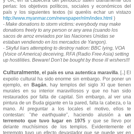
y UK, en la cabecera del periódico salen diariamente dos
perlas: los objetivos políticos, sociales y económicos del
país y los siguientes textos (si queréis echar un vistazo
http://www.myanmar.com/newspaper/nlm/index.html
)
- Make donations to storm victims: everybody may make
donations freely to any person or any area (cuando los
sacos de arroz enviados por las Naciones Unidas se
estaban vendiendo en los mercados de Yangon).
- Skyful liars attempting to destroy nation: BBC lying, VOA
(Voice of America) deceiving, RFA (Radio Free Asia) setting
up hostilities. Beware! Don't be bought by those ill wishers!!!
Culturalmente
, el país es una autentica maravilla
. [..] El
expolio cultural ha sido enorme sin embargo. Por poner un
ejemplo, en
Bagán
, hay templos del siglo XI que tienen
murales en su interior maravillosos y que no han sido
restaurados por falta de capital. Sin embargo, al ver una
pintura de un Buda gigante en la pared, falta la cabeza, o la
mano. Al preguntar a los locales el motivo, ellos te
contestan: "
the earthquake
", haciendo alusión a
un
terremoto que tuvo lugar en 1975
y que se llevo por
delante muchísimos de los templos. Evidentemente el
terremoto tuvo un efecto devastador que se puede ver en