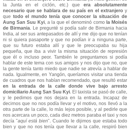
la Junta en el ciclón, etc.) que
era absolutamente
necesario que se hablara de su país en el extranjero
y
que
todo el mundo tenía que conocer la situación de
Aung San Suu Kyi
, a la que el denominó como
la Moisés
de Birmania
. Le pregunté si podía salir de Birmania hacia
India, al ser sus antepasados de allí y me dijo que no tenían
ni si quiera pasaporte y que no podían ir a ninguna parte,
que su futuro estaba allí y que le preocupaba su hija
pequeña, que iba a vivir la misma situación de represión
que él o incluso peor. También le preguntamos si podía
hablar de este tema con sus amigos y nos dijo que no, que
la gente tenía tanto miedo que nadie se atrevía a hablar de
nada. Igualmente, en Yangón, queríamos visitar una tienda
de cuadros que nos habían recomendado, que resultó estar
en la entrada de la calle donde vive bajo arresto
domiciliario Aung San Suu Kyi
. El taxista se pasó de calle,
y le pedimos que nos dejara en la entrada. Incapaz de
decirnos que no nos podía llevar y el motivo, nos llevó a la
otra parte de la calle, lo más lejos posible, y al pedirle que
nos acercara un poco, cada diez metros paraba el taxi y nos
decía "
aquí está bien
". Cuando le dijimos que estaba todo
bien y que no nos tenía que llevar a la calle, respiró bien