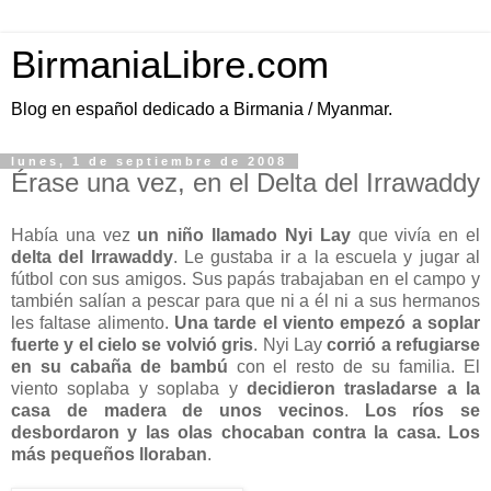
BirmaniaLibre.com
Blog en español dedicado a Birmania / Myanmar.
lunes, 1 de septiembre de 2008
Érase una vez, en el Delta del Irrawaddy
Había una vez
un niño llamado Nyi Lay
que vivía en el
delta del Irrawaddy
. Le gustaba ir a la escuela y jugar al
fútbol con sus amigos. Sus papás trabajaban en el campo y
también salían a pescar para que ni a él ni a sus hermanos
les faltase alimento.
Una tarde el viento empezó a soplar
fuerte y el cielo se volvió gris
. Nyi Lay
corrió a refugiarse
en su cabaña de bambú
con el resto de su familia. El
viento soplaba y soplaba y
decidieron trasladarse a la
casa de madera de unos vecinos
.
Los ríos se
desbordaron y las olas chocaban contra la casa. Los
más pequeños lloraban
.