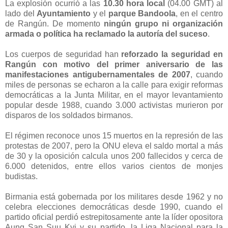
La explosión ocurrió a las
10.30 hora local
(04.00 GMT) al
lado del
Ayuntamiento
y el
parque Bandoola
, en el centro
de Rangún. De momento
ningún grupo ni organización
armada o política ha reclamado la autoría del suceso
.
Los cuerpos de seguridad han
reforzado la seguridad en
Rangún con motivo del primer aniversario de las
manifestaciones antigubernamentales de 2007
, cuando
miles de personas se echaron a la calle para exigir reformas
democráticas a la Junta Militar, en el mayor levantamiento
popular desde 1988, cuando 3.000 activistas murieron por
disparos de los soldados birmanos.
El régimen reconoce unos 15 muertos en la represión de las
protestas de 2007, pero la ONU eleva el saldo mortal a más
de 30 y la oposición calcula unos 200 fallecidos y cerca de
6.000 detenidos, entre ellos varios cientos de monjes
budistas.
Birmania está gobernada por los militares desde 1962 y no
celebra elecciones democráticas desde 1990, cuando el
partido oficial perdió estrepitosamente ante la líder opositora
Aung San Suu Kyi y su partido, la Liga Nacional para la