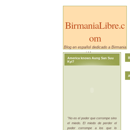
BirmaniaLibre.c
om
Blog en español dedicado a Birmania
/ Myanmar.
B
America knows Aung San Suu
Kyi?
A
"No es el poder que corrompe sino
el miedo. El miedo de perder el
poder corrompe a los que lo