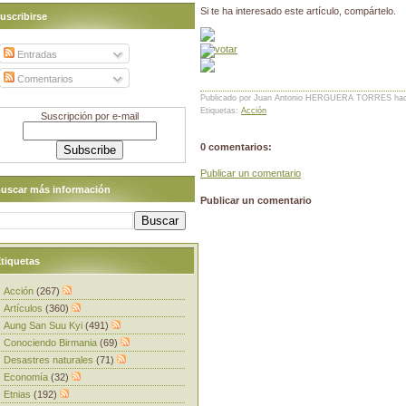
Si te ha interesado este artículo, compártelo.
uscribirse
Entradas
Comentarios
Publicado por Juan Antonio HERGUERA TORRES
ha
Etiquetas:
Acción
Suscripción por e-mail
0 comentarios:
Publicar un comentario
uscar más información
Publicar un comentario
tiquetas
Acción
(267)
Artículos
(360)
Aung San Suu Kyi
(491)
Conociendo Birmania
(69)
Desastres naturales
(71)
Economía
(32)
Etnias
(192)