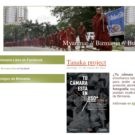
Myanmar // Birmania // B
Tanaka project
irmania Libre en Facebook
domingo, 17 de marzo de 2013
Birmania Libre
on Facebook
¿Tu cámara 
enseñanza bás
migos de Birmania
para poder a
pretende abrir
fotografía
: ex
puedan explica
de Birmania.
Infórmate en
h