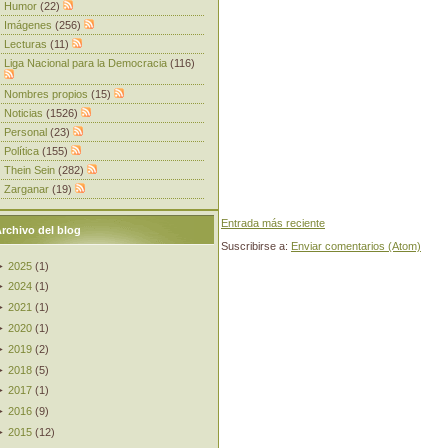
Humor
(22)
Imágenes
(256)
Lecturas
(11)
Liga Nacional para la Democracia
(116)
Nombres propios
(15)
Noticias
(1526)
Personal
(23)
Política
(155)
Thein Sein
(282)
Zarganar
(19)
Entrada más reciente
rchivo del blog
Suscribirse a:
Enviar comentarios (Atom)
►
2025
(
1
)
►
2024
(
1
)
►
2021
(
1
)
►
2020
(
1
)
►
2019
(
2
)
►
2018
(
5
)
►
2017
(
1
)
►
2016
(
9
)
►
2015
(
12
)