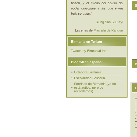
tienen, y el miedo del abuso del
S
poder corrompe a los que viven
bajo su yugo."
Aung San Suu Kyi
Escenas de
Más allá de Rangún
Birmania en Twitter
Tweets by BirmaniaLibre
Blogroll en español
B
Colabora Birmania
Escolaridad Solidaria
Sonrisas de Birmania (ya no
está activo, pero os
E
recordamos)