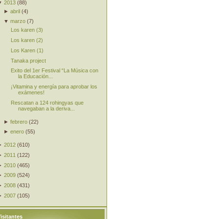
▼
2013
(
88
)
►
abril
(
4
)
▼
marzo
(
7
)
Los karen (3)
Los karen (2)
Los Karen (1)
Tanaka project
Exito del 1er Festival “La Música con
la Educación...
¡Vitamina y energía para aprobar los
exámenes!
Rescatan a 124 rohingyas que
navegaban a la deriva...
►
febrero
(
22
)
►
enero
(
55
)
►
2012
(
610
)
►
2011
(
122
)
►
2010
(
465
)
►
2009
(
524
)
►
2008
(
431
)
►
2007
(
105
)
isitantes