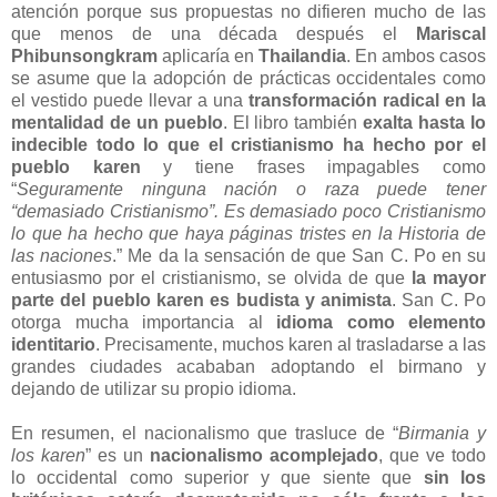
atención porque sus propuestas no difieren mucho de las
que menos de una década después el
Mariscal
Phibunsongkram
aplicaría en
Thailandia
. En ambos casos
se asume que la adopción de prácticas occidentales como
el vestido puede llevar a una
transformación radical en la
mentalidad de un pueblo
. El libro también
exalta hasta lo
indecible todo lo que el cristianismo ha hecho por el
pueblo karen
y tiene frases impagables como
“
Seguramente ninguna nación o raza puede tener
“demasiado Cristianismo”. Es demasiado poco Cristianismo
lo que ha hecho que haya páginas tristes en la Historia de
las naciones
.” Me da la sensación de que San C. Po en su
entusiasmo por el cristianismo, se olvida de que
la mayor
parte del pueblo karen es budista y animista
. San C. Po
otorga mucha importancia al
idioma como elemento
identitario
. Precisamente, muchos karen al trasladarse a las
grandes ciudades acababan adoptando el birmano y
dejando de utilizar su propio idioma.
En resumen, el nacionalismo que trasluce de “
Birmania y
los karen
” es un
nacionalismo acomplejado
, que ve todo
lo occidental como superior y que siente que
sin los