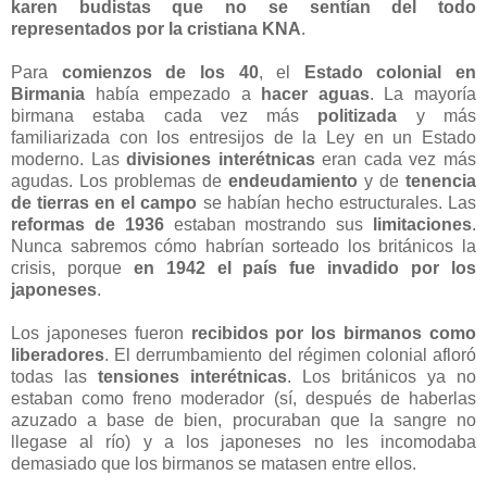
karen budistas que no se sentían del todo
representados por la cristiana KNA
.
Para
comienzos de los 40
, el
Estado colonial en
Birmania
había empezado a
hacer aguas
. La mayoría
birmana estaba cada vez más
politizada
y más
familiarizada con los entresijos de la Ley en un Estado
moderno. Las
divisiones interétnicas
eran cada vez más
agudas. Los problemas de
endeudamiento
y de
tenencia
de tierras en el campo
se habían hecho estructurales. Las
reformas de 1936
estaban mostrando sus
limitaciones
.
Nunca sabremos cómo habrían sorteado los británicos la
crisis, porque
en 1942 el país fue invadido por los
japoneses
.
Los japoneses fueron
recibidos por los birmanos como
liberadores
. El derrumbamiento del régimen colonial afloró
todas las
tensiones interétnicas
. Los británicos ya no
estaban como freno moderador (sí, después de haberlas
azuzado a base de bien, procuraban que la sangre no
llegase al río) y a los japoneses no les incomodaba
demasiado que los birmanos se matasen entre ellos.