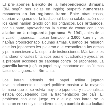
El
pro-japonés Ejército de la Independencia Birmana
(BIA según sus siglas en inglés) perpetró
numerosas
masacres en las regiones karen
. Entre otras cosas,
querían vengarse de la tradicional buena colaboración que
los karen habían tenido con los británicos. Los
británicos
,
por su parte, aprovecharon la suerte de contar con unos
aliados en la retaguardia japonesa
. En
1941
, antes de la
invasión japonesa, habían formado a
3.000 karen
y les
habían proporcionado algunas armas. Cuando se retiraron
ante los japoneses les pidieron que escondieran las armas
y permaneciesen a la espera de instrucciones. Más tarde les
mandaron oficiales británicos para encuadrarlos y ayudarles
a preparar acciones de sabotaje contra los japoneses. La
guerrilla karen
jugó un papel muy importante en las últimas
fases de la guerra en Birmania.
Los karen además del papel militar jugaron
involuntariamente un papel político: mostrar a la mayoría
birmana que si se volvía muy pro-japonesa y nacionalista,
estaba coqueteando con la fragmentación del país. El
problema con este juego es que algunos karen se lo
tomaron en serio y entendieron que,
a cambio de su lealtad