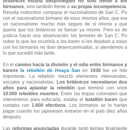
británicos estaría desprotegido no sólo frente a los
birmanos
, sino también frente a
su propia incompetencia
.
Resulta instructivo comparar el nacionalismo de San C. Po
con el nacionalismo birmano de esos mismos años, que era
un nacionalismo mucho más seguro de sí mismo y que
quería que los británicos se fueran ya mismo. Pero es de
justicia hacer una observación: los temores de San C. Po
sobre lo que les ocurriría a los karen si les dejaban a solas
con los birmanos no iban desencaminados, si atendemos a
lo que sucedió más tarde.
En el
camino hacia la división y el odio entre birmanos y
karens
la rebelión de Hsaya San
en
1930
fue un hito
importante. La rebelión mezcló elementos milenaristas,
sociales y nacionalistas.
Los británicos necesitaron dos
años para aplastar la rebelión
que terminó con unos
10.000 rebeldes muertos
. Entre las tropas coloniales que
intervinieron para sofocarla, estaba el
batallón karen
que
contaba con
1.600 efectivos
. Los birmanos se lo harían
pagar cuando los japoneses entraron en el país diez años
después.
Las
reformas anunciadas
durante tanto tiempo finalmente