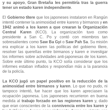
y su apoyo
,
Gran Bretaña les permitiría tras la guerra
tener un estado karen independiente
.
El
Gobierno títere
que los japoneses instalaron en Rangún
intentó contener la animosidad entre karens y birmanos y
en
1942 animó a los karen a que crearan la Organización
Central Karen
(KCO). La organización tuvo como
presidente a San C. Po y contó con miembros tan
sobresalientes como
Saw Ba Gyi
o
Saw Pah Sa
. Su misión
era explicar a los karen las políticas del gobierno títere,
resolver las querellas entre birmanos y karen e investigar
los informes sobre actividades anti-japonesas de los karen.
Sobre este último punto, la KCO solía considerar que los
informes estaban inflados y respondían más a la paranoia
de la policía.
La KCO jugó un papel positivo en la reducción de la
animosidad entre birmanos y karen
. Lo que no pudo, ni
tampoco intentó, fue hacer que los karen apreciasen la
ocupación japonesa. Los japoneses recurrieron en buena
medida al
trabajo forzado en las regiones karen
y, dado
que eran conscientes de la
connivencia entre los karen y