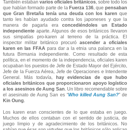
También estaban
varios oficiales británicos
, sobre todo los
que habían formado parte de la
Fuerza 136
, que
pensaban
que Gran Bretaña tenía una deuda con los karen
que
tanto les habían ayudado contra los japoneses y que la
manera de pagarla era
concediéndoles un Estado
independiente
aparte. Algunos de esos británicos llevaron
sus simpatías pro-karen al terreno de la práctica. El
inspector militar británico procuró
ascender a oficiales
karen en las FFAA
para dar a la etnia una palanca en la
futura Birmania independiente. Como resultado de esta
política, en el momento de la independencia, oficiales karen
ocupaban los puestos de Jefe de Estado Mayor del Ejército,
Jefe de la Fuerza Aérea, Jefe de Operaciones e Intendente
General. Más todavía,
hay evidencias de que hubo
oficiales británicos que proporcionaron apoyo logístico
a los asesinos de Aung San
. Un libro recomendable sobre
el asesinato de Aung San es “
Who killed Aung San?
” de
Kin Oung
.
Los karen eran conscientes de lo que estaba en juego.
Muchos de ellos contaban con el sentido de justicia, de
juego limpio y de agradecimiento de los británicos. No
sabían que ésas son virtudes que los británicos sólo aplican