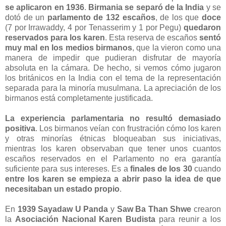
se aplicaron en 1936
.
Birmania se separó de la India
y se
dotó de un
parlamento de 132 escaños
, de los que
doce
(7 por Irrawaddy, 4 por Tenasserim y 1 por Pegu)
quedaron
reservados para los karen
. Esta reserva de escaños
sentó
muy mal en los medios birmanos
, que la vieron como una
manera de impedir que pudieran disfrutar de mayoría
absoluta en la cámara. De hecho, si vemos cómo jugaron
los británicos en la India con el tema de la representación
separada para la minoría musulmana. La apreciación de los
birmanos está completamente justificada.
La experiencia parlamentaria no resultó demasiado
positiva
. Los birmanos veían con frustración cómo los karen
y otras minorías étnicas bloqueaban sus iniciativas,
mientras los karen observaban que tener unos cuantos
escaños reservados en el Parlamento no era garantía
suficiente para sus intereses. Es a
finales de los 30
cuando
entre los karen se empieza a abrir paso la idea de que
necesitaban un estado propio
.
En
1939
Sayadaw U Panda
y
Saw Ba Than Shwe
crearon
la
Asociación Nacional Karen Budista
para reunir a los