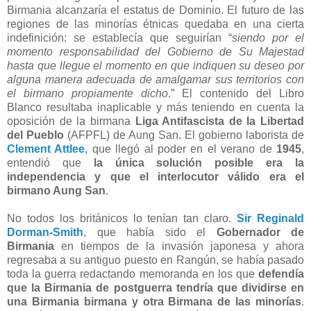
Birmania alcanzaría el estatus de Dominio. El futuro de las
regiones de las minorías étnicas quedaba en una cierta
indefinición: se establecía que seguirían “
siendo por el
momento responsabilidad del Gobierno de Su Majestad
hasta que llegue el momento en que indiquen su deseo por
alguna manera adecuada de amalgamar sus territorios con
el birmano propiamente dicho
.” El contenido del Libro
Blanco resultaba inaplicable y más teniendo en cuenta la
oposición de la birmana
Liga Antifascista de la Libertad
del Pueblo
(AFPFL) de Aung San. El gobierno laborista de
Clement Attlee
, que llegó al poder en el verano de
1945
,
entendió que
la única solución posible era la
independencia y que el interlocutor válido era el
birmano Aung San
.
No todos los británicos lo tenían tan claro.
Sir Reginald
Dorman-Smith
, que había sido el
Gobernador de
Birmania
en tiempos de la invasión japonesa y ahora
regresaba a su antiguo puesto en Rangún, se había pasado
toda la guerra redactando memoranda en los que
defendía
que la Birmania de postguerra tendría que dividirse en
una Birmania birmana y otra Birmana de las minorías
.