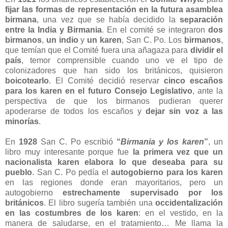
fijar las formas de representación en la futura asamblea
birmana
, una vez que se había decidido la
separación
entre la India y Birmania
. En el comité se integraron
dos
birmanos
,
un indio
y
un karen
, San C. Po. Los
birmanos
,
que temían que el Comité fuera una añagaza para
dividir el
país
, temor comprensible cuando uno ve el tipo de
colonizadores que han sido los británicos, quisieron
boicotearlo
. El Comité decidió reservar
cinco escaños
para los karen en el futuro Consejo Legislativo
, ante la
perspectiva de que los birmanos pudieran querer
apoderarse de todos los escaños y
dejar sin voz a las
minorías
.
En
1928
San C. Po escribió
“
Birmania y los karen
”
, un
libro muy interesante porque fue
la primera vez que un
nacionalista karen elabora lo que deseaba para su
pueblo
. San C. Po pedía el
autogobierno para los karen
en las regiones donde eran mayoritarios, pero un
autogobierno
estrechamente supervisado por los
británicos
. El libro sugería también una
occidentalización
en las costumbres de los karen
: en el vestido, en la
manera de saludarse, en el tratamiento… Me llama la