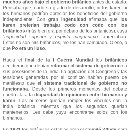
muchos años bajo el gobierno británico
antes de estarlo.
Pensaba que, dado su grado de desarrollo, ni los karen ni
los birmanos podrían apreciar los beneficios del gobierno
independiente. Con
gran ingenuidad
afirmaba que
los
karen preferían trabajar codo con codo con los
británicos
(más bien era por debajo de los británicos), cuya
“
capacidad superior y espíritu magnánimo
” apreciaban.
Éstos no son mis británicos, me los han cambiado. O eso, o
que
Po era un iluso
.
Hacia el
final de la I Guerra Mundial
los
británicos
decidieron que debían
reformar el sistema de gobierno
en
sus posesiones de la India. La agitación del Congreso y las
tensiones generadas por el conflicto habían puesto de
manifiesto que
el sistema tradicional de gobierno no
funcionaba
. Desde los primeros momentos del debate
quedó clara la
disparidad de opiniones entre birmanos y
karen
. Los primeros querían romper los vínculos con la
India británica, mientras que los segundos querían
mantenerlos. Les daba yuyu encontrarse solos con los
birmanos.
En
1921
los británicos establecieron el
Comité Whyte
para