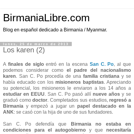
BirmaniaLibre.com
Blog en español dedicado a Birmania / Myanmar.
lunes, 25 de marzo de 2013
Los karen (2)
A
finales de siglo
entró en la escena
San C. Po
, al que
podemos considerar como
el padre del nacionalismo
karen
. San C. Po procedía de una
familia cristiana
y se
había educado con los
misioneros baptistas
. Apreciando
su potencial, los misioneros le enviaron a los 14 años a
estudiar en EEUU
. San C. Po pasó allí
nueve años
y se
graduó como
doctor
. Completados sus estudios,
regresó a
Birmania
y empezó a jugar un
papel destacado en la
ANK
: se casó con la hija de uno de sus fundadores.
San C. Po defendía que
Birmania no estaba en
condiciones para el autogobierno
y que
necesitaría