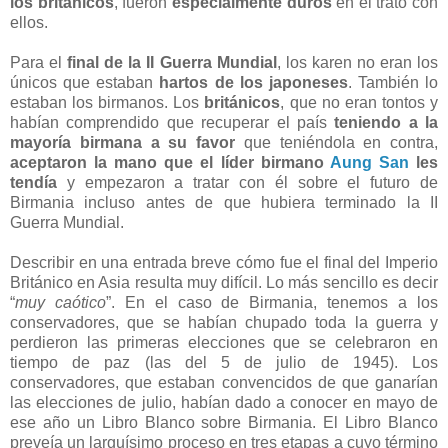
los británicos
, fueron
especialmente duros
en el trato con
ellos.
Para el
final de la II Guerra Mundial
, los karen no eran los
únicos que estaban
hartos de los japoneses
. También lo
estaban los birmanos. Los
británicos
, que no eran tontos y
habían comprendido que recuperar el país
teniendo a la
mayoría birmana a su favor
que teniéndola en contra,
aceptaron la mano que el líder birmano
Aung San
les
tendía
y empezaron a tratar con él sobre el futuro de
Birmania incluso antes de que hubiera terminado la II
Guerra Mundial.
Describir en una entrada breve cómo fue el final del Imperio
Británico en Asia resulta muy difícil. Lo más sencillo es decir
“
muy caótico
”. En el caso de Birmania, tenemos a los
conservadores, que se habían chupado toda la guerra y
perdieron las primeras elecciones que se celebraron en
tiempo de paz (las del 5 de julio de 1945). Los
conservadores, que estaban convencidos de que ganarían
las elecciones de julio, habían dado a conocer en mayo de
ese año un Libro Blanco sobre Birmania. El Libro Blanco
preveía un larguísimo proceso en tres etapas a cuyo término