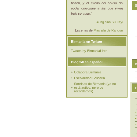
tienen, y el miedo del abuso del
S
poder corrompe a los que viven
bajo su yugo."
Aung San Suu Kyi
Escenas de
Más allá de Rangún
Birmania en Twitter
Tweets by BirmaniaLibre
Blogroll en español
B
Colabora Birmania
Escolaridad Solidaria
Sonrisas de Birmania (ya no
está activo, pero os
E
recordamos)