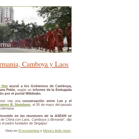
urma
irmania, Camboya y Laos
 Yew
acusó a los Gobiernos de Camboya,
ara Pekín
, según un
informe de la Embajada
ado por el portal Wikileaks
.
ense cita una
conversación entre Lee y el
James B. Steinberg
, el 30 de mayo del pasado
a birmana.
iscutido en las reuniones de la ASEAN se
s de China con Laos, Camboya y Birmania
", dijo
o el padre fundador de Singapur.
Visto en
El economista
y
Mexico lindo news
.