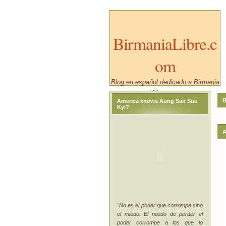
BirmaniaLibre.c
om
Blog en español dedicado a Birmania
/ Myanmar.
B
America knows Aung San Suu
Kyi?
A
"No es el poder que corrompe sino
el miedo. El miedo de perder el
poder corrompe a los que lo