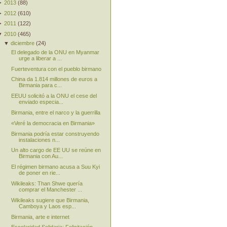
►
2013
(
88
)
►
2012
(
610
)
►
2011
(
122
)
▼
2010
(
465
)
▼
diciembre
(
24
)
El delegado de la ONU en Myanmar
urge a liberar a ...
Fuerteventura con el pueblo birmano
China da 1.814 millones de euros a
Birmania para c...
EEUU solicitó a la ONU el cese del
enviado especia...
Birmania, entre el narco y la guerrilla
«Veré la democracia en Birmania»
Birmania podría estar construyendo
instalaciones n...
Un alto cargo de EE UU se reúne en
Birmania con Au...
El régimen birmano acusa a Suu Kyi
de poner en rie...
Wikileaks: Than Shwe quería
comprar el Manchester ...
Wikileaks sugiere que Birmania,
Camboya y Laos esp...
Birmania, arte e internet