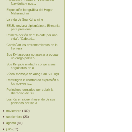
Escolaridad Solidaria: Felicitación
Navideña y nue...
Exposición fotográfica del Hogar
Maharmuhni
La vida de Suu Kyi al cine
EEUU enviará diplomático a Birmania
para presionar...
Primera acción de "Un café por una
vida": "Cafetad...
Continúan los enfrentamientos en la
frontera
Suu Kyi asegura no aspirar a ocupar
un cargo político
Suu Kyi pide unidad y coraje a sus
seguidores en e...
Vídeo-mensaje de Aung San Suu Kyi
Restringen la libertad de expresión a
los nuevos p...
Periódicos cerrados por cubrir la
liberación de Su...
Los Karen siguen huyendo de sus
poblados por los a...
►
noviembre
(
102
)
►
septiembre
(
23
)
►
agosto
(
41
)
►
julio
(
32
)