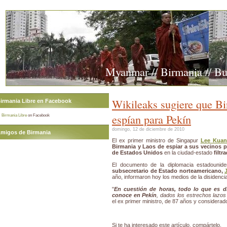
Myanmar // Birmania // B
Wikileaks sugiere que B
irmania Libre en Facebook
espían para Pekín
Birmania Libre
on Facebook
domingo, 12 de diciembre de 2010
migos de Birmania
El ex primer ministro de Singapur
Lee Kuan
Birmania y Laos de espiar a sus vecinos p
de Estados Unidos
en la ciudad-estado
filtr
El documento de la diplomacia estadounid
subsecretario de Estado norteamericano,
año, informaron hoy los medios de la disidenci
"
En cuestión de horas, todo lo que es d
conoce en Pekín
, dados los estrechos lazo
el ex primer ministro, de 87 años y considerad
Si te ha interesado este artículo, compártelo.