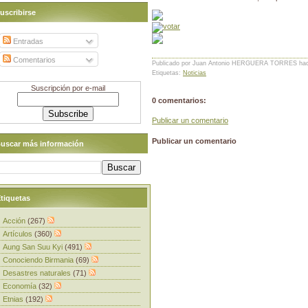
uscribirse
Entradas
Comentarios
Publicado por Juan Antonio HERGUERA TORRES
ha
Etiquetas:
Noticias
Suscripción por e-mail
0 comentarios:
Publicar un comentario
Publicar un comentario
uscar más información
tiquetas
Acción
(267)
Artículos
(360)
Aung San Suu Kyi
(491)
Conociendo Birmania
(69)
Desastres naturales
(71)
Economía
(32)
Etnias
(192)