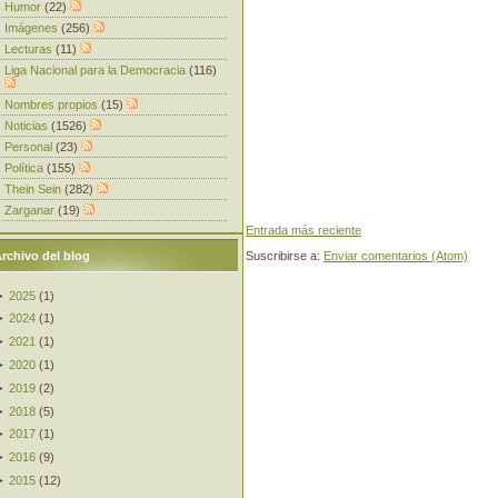
Humor
(22)
Imágenes
(256)
Lecturas
(11)
Liga Nacional para la Democracia
(116)
Nombres propios
(15)
Noticias
(1526)
Personal
(23)
Política
(155)
Thein Sein
(282)
Zarganar
(19)
Entrada más reciente
rchivo del blog
Suscribirse a:
Enviar comentarios (Atom)
►
2025
(
1
)
►
2024
(
1
)
►
2021
(
1
)
►
2020
(
1
)
►
2019
(
2
)
►
2018
(
5
)
►
2017
(
1
)
►
2016
(
9
)
►
2015
(
12
)