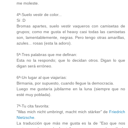
me moleste.
4ª-Suelo vestir de color...
Sí :D
Bromas apartes, suelo vestir vaqueros con camisetas de
grupos; como me gusta el heavy casi todas las camisetas
son, lamentablemente, negras. Pero tengo otras amarillas,
azules... rosas (esta la adoro).
5ª-Tres palabras que me definan:
Esta no la respondo; que lo decidan otros. Digan lo que
digan será erróneo.
6ª-Un lugar al que viajarías:
Birmania, por supuesto, cuando llegue la democracia.
Luego me gustaría jubilarme en la luna (siempre que no
esté muy poblada).
7ª-Tu cita favorita:
"Was mich nicht umbringt, macht mich stärker" de
Friedrich
Nietzsche
.
La traducción que más me gusta es la de "Eso que nos