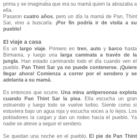
prima y se imaginaba que era su mamá quien la abrazaba a
ella.
Pasaron
cuatro años
, pero un día la mamá de Pan, Thint
Sar, vino a buscarla.
¡Por fin podría ir de visita a su
pueblo!
El viaje a casa
Es un
largo viaje
. Primero en
tren
,
auto
y
barco
hasta
Birmania, y luego una
larga caminata a través de la
jungla
. Han estado caminando todo el día cuando ven el
pueblo.
Pan Thint Sar ya no puede contenerse. ¡Quiere
llegar ahora! Comienza a correr por el sendero y se
adelanta a su mamá.
Es entonces que ocurre.
Una mina antipersonas explota
cuando Pan Thint Sar la pisa
. Ella escucha un gran
estruendo y luego todo se vuelve turbio. Siente como si
estuviera bajo un agua roja y escucha voces a lo lejos. Los
pobladores la cargan y dan un rodeo hacia el pueblo. Ya
nadie se atreve a seguir el sendero.
Se quedan una noche en el pueblo.
El pie de Pan Thint