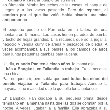
fin
camino a casa
al pueblo de su niñez
en Birmania. Miraba los techos de las casas, el parque de
juegos y a las vacas pastando. Pero
de repente, el
sendero por el que iba voló. Había pisado una mina
antipersonas.
El pequeño pueblo de Pan está en la ladera de una
montaña en Birmania. Las casas tienen paredes de bambú
y techo de hojas grandes. Ella recuerda que solía jugar al
negocio y vendía curry de arena y pescados de piedra. A
veces acompañaba a sus padres a los campos de arroz
para juntar pequeñas gambas para la cena.
Un día,
cuando Pan tenía cinco años
, la mamá dijo:
–
Irás a Bangkok, en Tailandia, a trabajar
. Tu tía necesita
una chica.
Pan no quería ir, pero sabía que
casi todos los niños del
pueblo viajaban a Tailandia para trabajar
. Aunque la
mayoría tiene más edad que la que ella tenía entonces.
En Bangkok, Pan cuidaba a su pequeña prima, desde
temprano en la mañana hasta que las dos se dormían por la
noche. A veces jugaban a la familia. Ella abrazaba a su