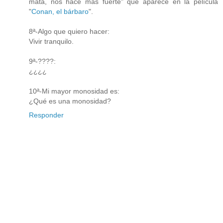
mata, nos hace más fuerte" que aparece en la película
"
Conan, el bárbaro
".
8ª-Algo que quiero hacer:
Vivir tranquilo.
9ª-????:
¿¿¿¿
10ª-Mi mayor monosidad es:
¿Qué es una monosidad?
Responder