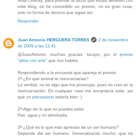
Hola CHucky, para premiar la lucha que estais llevando con
este blog, os he concedido un premio, no es gran cosa,
solo mi forma de deciros que sigais así.
Responder
Juan Antonio HERGUERA TORRES
2 de noviembre
de 2009 a las 12:41
@JuanAntonio: muchas gracias, tocayo, por el
premio
"alma con arte"
que nos habéis.
Respondiendo a la encuesta que apareja el premio:
1ª-¿En qué animal te reencarnarias?
La verdad, no es algo que me preocupe, pues no creo en la
reencarnación. En cualquier caso me encantaría volar, así
que un
pterosaurio
estaría bien :)
2ª-Algo sin lo que no puedas estar:
Pan, agua y mi almohada.
3ª-¿Qué es lo que más aprecias de un ser humano?
Depende del ser humano. Generalizando mucho: que no