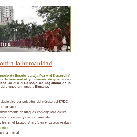
urma
ontra la humanidad
nsejo de Estado para la Paz y el Desarrollo
)
tra la humanidad
y
crímenes de guerra
con
idad
de que el
Consejo de Seguridad de la
obre estos crímenes a Birmania.
judiciales por soldados del ejército del SPDC.
os forzados.
rzosamente en ataques con objetivos civiles.
tos arbitrarios y encarcelamiento.
iviles en el Estado Shan, 3 en el Estado Arakan
angún
.
lencia sexual.