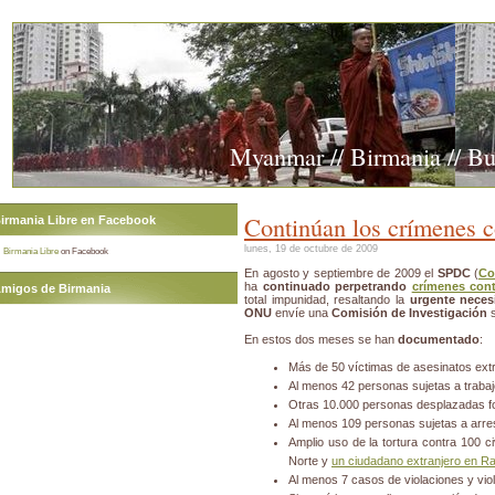
Myanmar // Birmania // B
Continúan los crímenes c
irmania Libre en Facebook
lunes, 19 de octubre de 2009
Birmania Libre
on Facebook
En agosto y septiembre de 2009 el
SPDC
(
Co
ha
continuado perpetrando
crímenes con
migos de Birmania
total impunidad, resaltando la
urgente neces
ONU
envíe una
Comisión de Investigación
s
En estos dos meses se han
documentado
:
Más de 50 víctimas de asesinatos extra
Al menos 42 personas sujetas a trabaj
Otras 10.000 personas desplazadas fo
Al menos 109 personas sujetas a arres
Amplio uso de la tortura contra 100 c
Norte y
un ciudadano extranjero en R
Al menos 7 casos de violaciones y vio