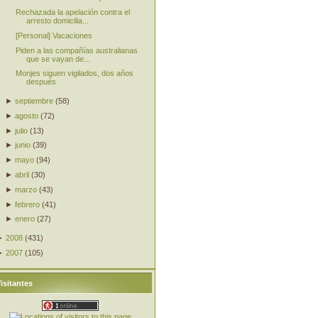
Rechazada la apelación contra el
arresto domicilia...
[Personal] Vacaciones
Piden a las compañías australianas
que se vayan de...
Monjes siguen vigilados, dos años
después
►
septiembre
(
58
)
►
agosto
(
72
)
►
julio
(
13
)
►
junio
(
39
)
►
mayo
(
94
)
►
abril
(
30
)
►
marzo
(
43
)
►
febrero
(
41
)
►
enero
(
27
)
►
2008
(
431
)
►
2007
(
105
)
isitantes