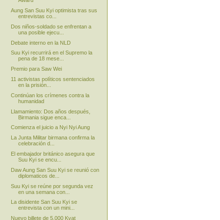
Award
Aung San Suu Kyi optimista tras sus
entrevistas co...
Dos niños-soldado se enfrentan a
una posible ejecu...
Debate interno en la NLD
Suu Kyi recurrirá en el Supremo la
pena de 18 mese...
Premio para Saw Wei
11 activistas políticos sentenciados
en la prisión...
Continúan los crímenes contra la
humanidad
Llamamiento: Dos años después,
Birmania sigue enca...
Comienza el juicio a Nyi Nyi Aung
La Junta Militar birmana confirma la
celebración d...
El embajador británico asegura que
Suu Kyi se encu...
Daw Aung San Suu Kyi se reunió con
diplomaticos de...
Suu Kyi se reúne por segunda vez
en una semana con...
La disidente San Suu Kyi se
entrevista con un mini...
Nuevo billete de 5.000 Kyat