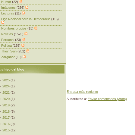
Humor
(22)
Imágenes
(256)
Lecturas
(11)
Liga Nacional para la Democracia
(116)
Nombres propios
(15)
Noticias
(1526)
Personal
(23)
Política
(155)
Thein Sein
(282)
Zarganar
(19)
rchivo del blog
►
2025
(
1
)
►
2024
(
1
)
Entrada más reciente
►
2021
(
1
)
Suscribirse a:
Enviar comentarios (Atom)
►
2020
(
1
)
►
2019
(
2
)
►
2018
(
5
)
►
2017
(
1
)
►
2016
(
9
)
►
2015
(
12
)