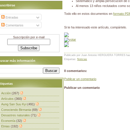
Sistemático y amplia persecución de c
uscribirse
Al menos 13 niños reclutados como so
Todo ello en estos documentos en
formato PD
Entradas
Comentarios
Si te ha interesado este artículo, compártelo.
Suscripción por e-mail
Publicado por Juan Antonio HERGUERA TORRES
ha
Etiquetas:
Noticias
uscar más información
0 comentarios:
Publicar un comentario
tiquetas
Publicar un comentario
Acción
(267)
Artículos
(360)
Aung San Suu Kyi
(491)
Conociendo Birmania
(69)
Desastres naturales
(71)
Economía
(32)
Etnias
(192)