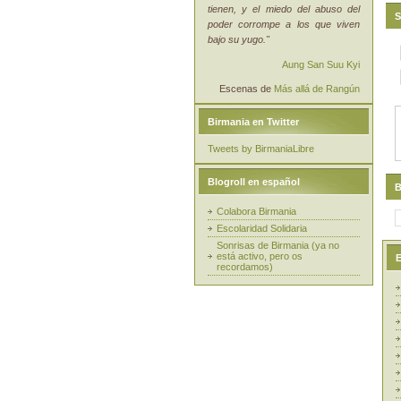
tienen, y el miedo del abuso del
S
poder corrompe a los que viven
bajo su yugo."
Aung San Suu Kyi
Escenas de
Más allá de Rangún
Birmania en Twitter
Tweets by BirmaniaLibre
Blogroll en español
B
Colabora Birmania
Escolaridad Solidaria
Sonrisas de Birmania (ya no
está activo, pero os
E
recordamos)