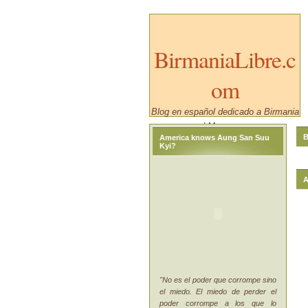
BirmaniaLibre.c
om
Blog en español dedicado a Birmania
/ Myanmar.
B
America knows Aung San Suu
Kyi?
A
"No es el poder que corrompe sino
el miedo. El miedo de perder el
poder corrompe a los que lo