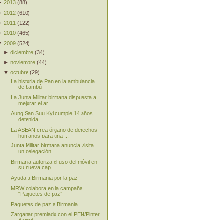
►
2013
(
88
)
►
2012
(
610
)
►
2011
(
122
)
►
2010
(
465
)
▼
2009
(
524
)
►
diciembre
(
34
)
►
noviembre
(
44
)
▼
octubre
(
29
)
La historia de Pan en la ambulancia
de bambú
La Junta Militar birmana dispuesta a
mejorar el ar...
Aung San Suu Kyi cumple 14 años
detenida
La ASEAN crea órgano de derechos
humanos para una ...
Junta Militar birmana anuncia visita
un delegación...
Birmania autoriza el uso del móvil en
su nueva cap...
Ayuda a Birmania por la paz
MRW colabora en la campaña
“Paquetes de paz”
Paquetes de paz a Birmania
Zarganar premiado con el PEN/Pinter