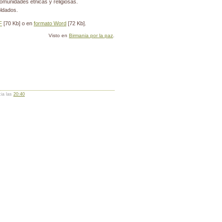
omunidades étnicas y religiosas.
ldados.
F
[70 Kb] o en
formato Word
[72 Kb].
Visto en
Birmania por la paz
.
cia las
20:40