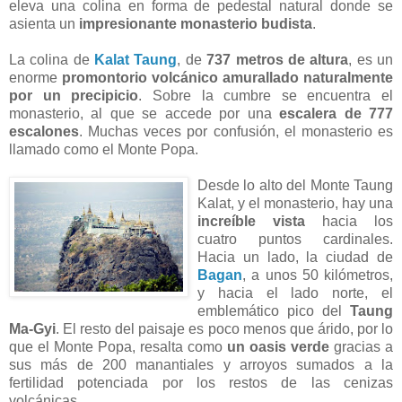
eleva una colina en forma de pedestal natural donde se
asienta un
impresionante monasterio budista
.
La colina de
Kalat Taung
, de
737 metros de altura
, es un
enorme
promontorio volcánico amurallado naturalmente
por un precipicio
. Sobre la cumbre se encuentra el
monasterio, al que se accede por una
escalera de 777
escalones
. Muchas veces por confusión, el monasterio es
llamado como el Monte Popa.
Desde lo alto del Monte Taung
Kalat, y el monasterio, hay una
increíble vista
hacia los
cuatro puntos cardinales.
Hacia un lado, la ciudad de
Bagan
, a unos 50 kilómetros,
y hacia el lado norte, el
emblemático pico del
Taung
Ma-Gyi
. El resto del paisaje es poco menos que árido, por lo
que el Monte Popa, resalta como
un oasis verde
gracias a
sus más de 200 manantiales y arroyos sumados a la
fertilidad potenciada por los restos de las cenizas
volcánicas.