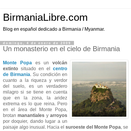
BirmaniaLibre.com
Blog en español dedicado a Birmania / Myanmar.
domingo, 4 de enero de 2009
Un monasterio en el cielo de Birmania
Monte Popa
es un
volcán
extinto
situado en el
centro
de Birmania
. Su condición en
cuanto a la riqueza y verdor
del suelo, es un verdadero
milagro si se tiene en cuenta
que en la zona, la aridez
extrema es lo que reina. Pero
en el área del Monte Popa,
brotan
manantiales
y
arroyos
por doquier, dando lugar a un
paisaje algo inusual. Hacia el
suroeste del Monte Popa
, se