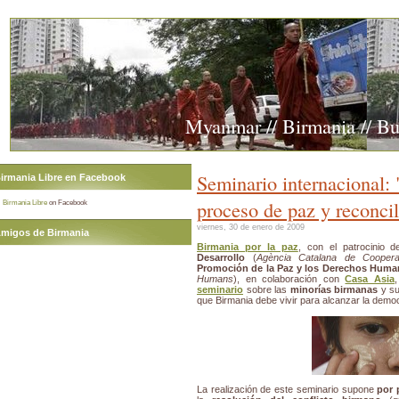
Myanmar // Birmania // B
Seminario internacional: "
irmania Libre en Facebook
proceso de paz y reconci
Birmania Libre
on Facebook
viernes, 30 de enero de 2009
migos de Birmania
Birmania por la paz
, con el patrocinio 
Desarrollo
(
Agència Catalana de Coopera
Promoción de la Paz y los Derechos Hum
Humans
), en colaboración con
Casa Asia
seminario
sobre las
minorías birmanas
y su
que Birmania debe vivir para alcanzar la demo
La realización de este seminario supone
po
r