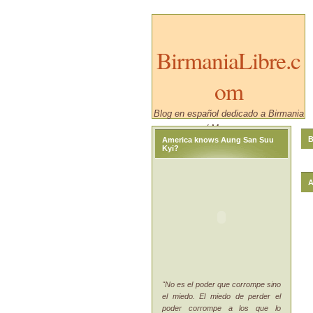
BirmaniaLibre.c
om
Blog en español dedicado a Birmania
/ Myanmar.
B
America knows Aung San Suu
Kyi?
A
"No es el poder que corrompe sino
el miedo. El miedo de perder el
poder corrompe a los que lo