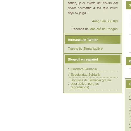
tienen, y el miedo del abuso del
S
poder corrompe a los que viven
bajo su yugo."
Aung San Suu Kyi
Escenas de
Más allá de Rangún
Birmania en Twitter
Tweets by BirmaniaLibre
Blogroll en español
B
Colabora Birmania
Escolaridad Solidaria
Sonrisas de Birmania (ya no
está activo, pero os
E
recordamos)