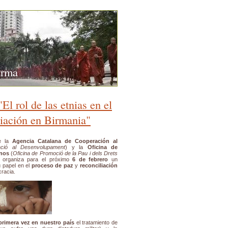
urma
El rol de las etnias en el
liación en Birmania"
de la
Agencia Catalana de Cooperación al
ció al Desenvolupament
) y la
Oficina de
anos
(
Oficina de Promoció de la Pau i dels Drets
, organiza para el próximo
6 de febrero
un
 papel en el
proceso de paz
y
reconciliación
cracia.
 primera vez en nuestro país
el tratamiento de