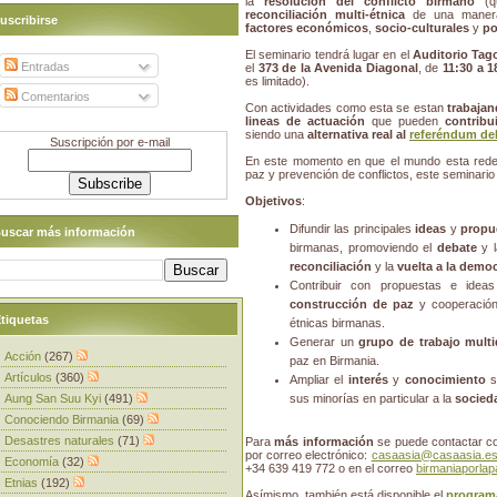
la
resolución del conflicto birmano
(qu
reconciliación multi-étnica
de una manera 
uscribirse
factores económicos
,
socio-culturales
y
po
El seminario tendrá lugar en el
Auditorio Tag
Entradas
el
373 de la Avenida Diagonal
, de
11:30 a 1
es limitado).
Comentarios
Con actividades como esta se estan
trabajan
lineas de actuación
que pueden
contribu
siendo una
alternativa real al
referéndum del
Suscripción por e-mail
En este momento en que el mundo esta redefi
paz y prevención de conflictos, este seminario
Objetivos
:
Difundir las principales
ideas
y
propu
uscar más información
birmanas, promoviendo el
debate
y 
reconciliación
y la
vuelta a la demo
Contribuir con propuestas e ide
construcción de paz
y cooperación 
tiquetas
étnicas birmanas.
Generar un
grupo de trabajo multid
Acción
(267)
paz en Birmania.
Artículos
(360)
Ampliar el
interés
y
conocimiento
s
Aung San Suu Kyi
(491)
sus minorías en particular a la
socieda
Conociendo Birmania
(69)
Desastres naturales
(71)
Para
más información
se puede contactar 
por correo electrónico:
casaasia@casaasia.e
Economía
(32)
+34 639 419 772 o en el correo
birmaniaporla
Etnias
(192)
Asímismo, también está disponible el
programa