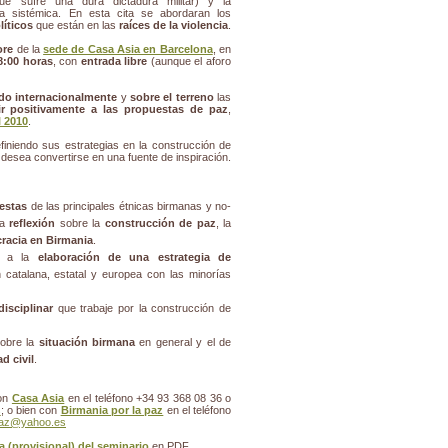
e sufre una dura dictadura militar) y la
sistémica. En esta cita se abordaran los
líticos
que están en las
raíces de la violencia
.
ore
de la
sede de Casa Asia en Barcelona
, en
8:00 horas
, con
entrada libre
(aunque el aforo
do internacionalmente
y
sobre el terreno
las
ir positivamente a las propuestas de paz
,
 2010
.
niendo sus estrategias en la construcción de
 desea convertirse en una fuente de inspiración.
estas
de las principales étnicas birmanas y no-
la
reflexión
sobre la
construcción de paz
, la
cracia en Birmania
.
as a la
elaboración de una estrategia de
catalana, estatal y europea con las minorías
isciplinar
que trabaje por la construcción de
obre la
situación birmana
en general y el de
d civil
.
con
Casa Asia
en el teléfono +34 93 368 08 36 o
s
; o bien con
Birmania por la paz
en el teléfono
paz@yahoo.es
 (provisional) del seminario
en PDF.