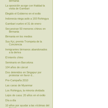
Birmania
La oposición acoge con frialdad la
visita de Gambari
Elegido el Gobierno en el exilio
Indonesia niega asilo a 193 Rohingya
Gambari vuelve el 31 de enero
Secuestran 50 menores chinos en
Birmania
Birmania en los medios
Suu Kyi, premio Trompeta de la
Conciencia
Inmigrantes birmanos abandonados
a la deriva
El interés chino
Seminario en Barcelona
104 años de cárcel
Dos detenidos en Singapur por
protestar en favor d...
Pre-Campaña 2010
Las caras de Myanmar
Los Rohingya, la minoria olvidada
Lejos de casa: 20 años en el exilio
Día a día
10 años por ayudar a las víctimas del