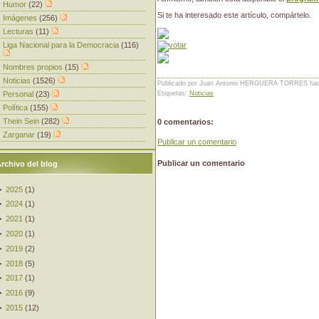
Humor
(22)
Si te ha interesado este artículo, compártelo.
Imágenes
(256)
Lecturas
(11)
Liga Nacional para la Democracia
(116)
Nombres propios
(15)
Noticias
(1526)
Publicado por Juan Antonio HERGUERA TORRES
ha
Etiquetas:
Noticias
Personal
(23)
Política
(155)
Thein Sein
(282)
0 comentarios:
Zarganar
(19)
Publicar un comentario
Publicar un comentario
rchivo del blog
►
2025
(
1
)
►
2024
(
1
)
►
2021
(
1
)
►
2020
(
1
)
►
2019
(
2
)
►
2018
(
5
)
►
2017
(
1
)
►
2016
(
9
)
►
2015
(
12
)