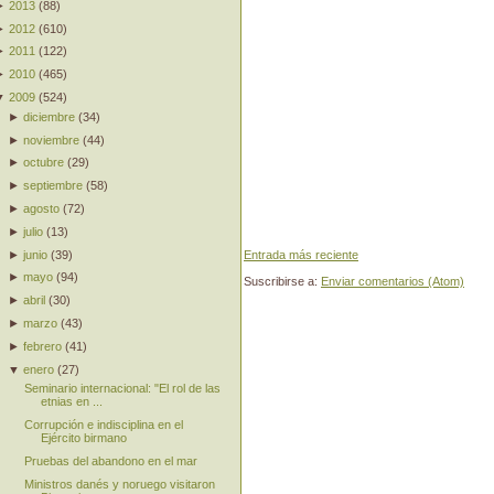
►
2013
(
88
)
►
2012
(
610
)
►
2011
(
122
)
►
2010
(
465
)
▼
2009
(
524
)
►
diciembre
(
34
)
►
noviembre
(
44
)
►
octubre
(
29
)
►
septiembre
(
58
)
►
agosto
(
72
)
►
julio
(
13
)
►
junio
(
39
)
Entrada más reciente
►
mayo
(
94
)
Suscribirse a:
Enviar comentarios (Atom)
►
abril
(
30
)
►
marzo
(
43
)
►
febrero
(
41
)
▼
enero
(
27
)
Seminario internacional: "El rol de las
etnias en ...
Corrupción e indisciplina en el
Ejército birmano
Pruebas del abandono en el mar
Ministros danés y noruego visitaron