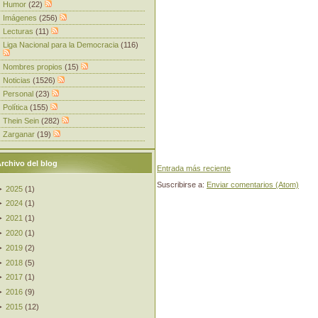
Humor
(22)
Imágenes
(256)
Lecturas
(11)
Liga Nacional para la Democracia
(116)
Nombres propios
(15)
Noticias
(1526)
Personal
(23)
Política
(155)
Thein Sein
(282)
Zarganar
(19)
rchivo del blog
Entrada más reciente
Suscribirse a:
Enviar comentarios (Atom)
►
2025
(
1
)
►
2024
(
1
)
►
2021
(
1
)
►
2020
(
1
)
►
2019
(
2
)
►
2018
(
5
)
►
2017
(
1
)
►
2016
(
9
)
►
2015
(
12
)