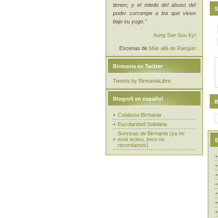
tienen, y el miedo del abuso del
S
poder corrompe a los que viven
bajo su yugo."
Aung San Suu Kyi
Escenas de
Más allá de Rangún
Birmania en Twitter
Tweets by BirmaniaLibre
Blogroll en español
B
Colabora Birmania
Escolaridad Solidaria
Sonrisas de Birmania (ya no
está activo, pero os
E
recordamos)