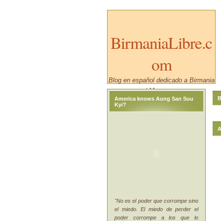
BirmaniaLibre.c
om
Blog en español dedicado a Birmania
/ Myanmar.
B
America knows Aung San Suu
Kyi?
A
"No es el poder que corrompe sino
el miedo. El miedo de perder el
poder corrompe a los que lo