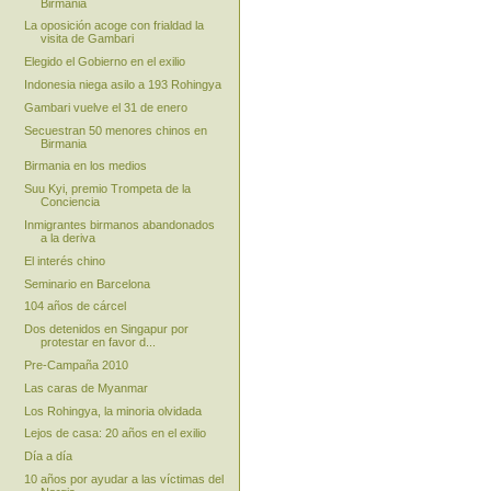
Birmania
La oposición acoge con frialdad la
visita de Gambari
Elegido el Gobierno en el exilio
Indonesia niega asilo a 193 Rohingya
Gambari vuelve el 31 de enero
Secuestran 50 menores chinos en
Birmania
Birmania en los medios
Suu Kyi, premio Trompeta de la
Conciencia
Inmigrantes birmanos abandonados
a la deriva
El interés chino
Seminario en Barcelona
104 años de cárcel
Dos detenidos en Singapur por
protestar en favor d...
Pre-Campaña 2010
Las caras de Myanmar
Los Rohingya, la minoria olvidada
Lejos de casa: 20 años en el exilio
Día a día
10 años por ayudar a las víctimas del