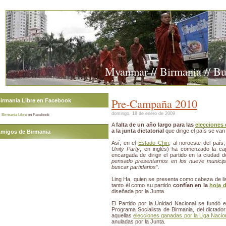
Myanmar // Birmania // B
Pre-Campaña 2010
irmania Libre en Facebook
domingo, 18 de enero de 2009
Birmania Libre
on Facebook
A
falta de un año largo para las
elecciones 
a la junta dictatorial
que dirige el país se van
migos de Birmania
Así, en el
Estado Chin
, al noroeste del país
Unity Party
, en inglés) ha comenzado la c
encargada de dirigir el partido en la ciudad 
pensado presentarnos en los nueve munici
buscar partidarios
".
Ling Ha, quien se presenta como cabeza de lista
tanto él como su partido
confían en la
hoja d
diseñada por la Junta.
El Partido por la Unidad Nacional se fundó
Programa Socialista de Birmania, del dictado
aquellas
elecciones ganadas por la Liga Nacio
anuladas por la Junta.