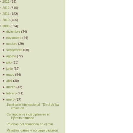
►
2013
(
88
)
►
2012
(
610
)
►
2011
(
122
)
►
2010
(
465
)
▼
2009
(
524
)
►
diciembre
(
34
)
►
noviembre
(
44
)
►
octubre
(
29
)
►
septiembre
(
58
)
►
agosto
(
72
)
►
julio
(
13
)
►
junio
(
39
)
►
mayo
(
94
)
►
abril
(
30
)
►
marzo
(
43
)
►
febrero
(
41
)
▼
enero
(
27
)
Seminario internacional: "El rol de las
etnias en ...
Corrupción e indisciplina en el
Ejército birmano
Pruebas del abandono en el mar
Ministros danés y noruego visitaron