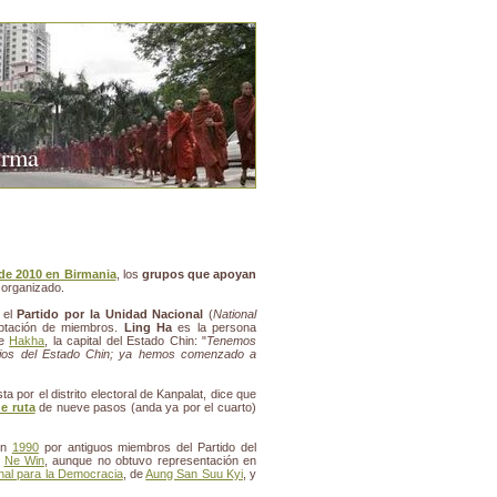
urma
de 2010 en Birmania
, los
grupos que apoyan
 organizado.
, el
Partido por la Unidad Nacional
(
National
aptación de miembros.
Ling Ha
es la persona
de
Hakha
, la capital del Estado Chin: "
Tenemos
pios del Estado Chin; ya hemos comenzado a
 por el distrito electoral de Kanpalat, dice que
e ruta
de nueve pasos (anda ya por el cuarto)
 en
1990
por antiguos miembros del Partido del
r
Ne Win
, aunque no obtuvo representación en
nal para la Democracia
, de
Aung San Suu Kyi
, y