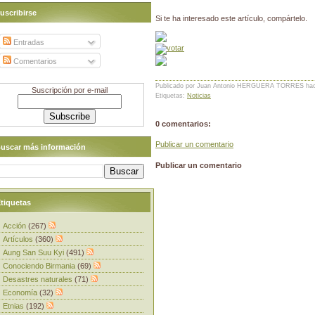
uscribirse
Si te ha interesado este artículo, compártelo.
Entradas
Comentarios
Publicado por Juan Antonio HERGUERA TORRES
ha
Suscripción por e-mail
Etiquetas:
Noticias
0 comentarios:
Publicar un comentario
uscar más información
Publicar un comentario
tiquetas
Acción
(267)
Artículos
(360)
Aung San Suu Kyi
(491)
Conociendo Birmania
(69)
Desastres naturales
(71)
Economía
(32)
Etnias
(192)