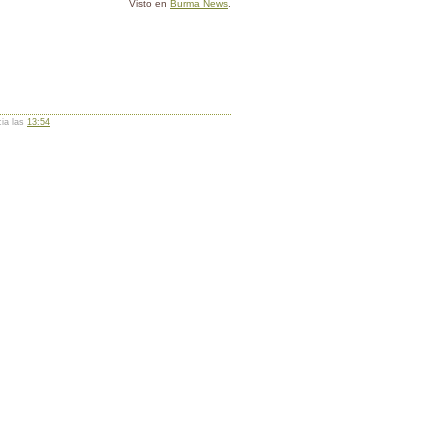
Visto en
Burma News
.
cia las
13:54