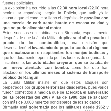
fuentes policiales.
La explosión ha ocurrido a las
02.30 hora local
(22.00 hora
peninsular española), según la Policía, que atribuyó la
causa a que el conductor llenó el depósito de
gasolina con
una mezcla de carburante barato de escasa calidad y
que no pudo alimentar al motor
.
Estos sucesos son habituales en Birmania, especialmente
después de que la Junta Militar
duplicara el año pasado el
precio de los combustibles
, una decisión que
desencadenó el
levantamiento popular contra el régimen
que encabezaron en septiembre los monjes budistas
y
que fue duramente reprimido por las fuerzas de seguridad.
Inicialmente,
las autoridades creyeron que se trataba de
un nuevo atentado con bomba
, como los que han
afectado en
los últimos meses al sistema de transporte
público de Rangún
.
La Junta Militar insiste en que estos ataques son
perpetrados por
grupos terroristas disidentes
, pues varios
fueron cometidos a medida que se acercaba el
aniversario
de las protestas del 2007 y las de 1988
, que se saldaron
con más de 3.000 muertos por disparos de los soldados.
Birmania está
gobernada por los militares desde 1962
y