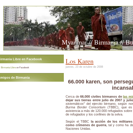
Myanmar // Birmania // B
Los Karen
irmania Libre en Facebook
jueves, 23 de octubre de 2008
Birmania Libre
on Facebook
migos de Birmania
66.000 karen, son perseg
incansa
Cerca de
66.000 civiles birmanos de
las mi
dejar sus tierras entre julio de 2007 y juli
sistemáticos
" del ejercito birmano, según no
Burma Border Consortium
(TBBC), que es l
asistencia a más de 120.000 refugiados sobre 
de refugiados y los confines de la selva.
Según el TBBC
la acción de los militare
como crímenes de guerra
, tal y como ha 
Naciones Unidas.