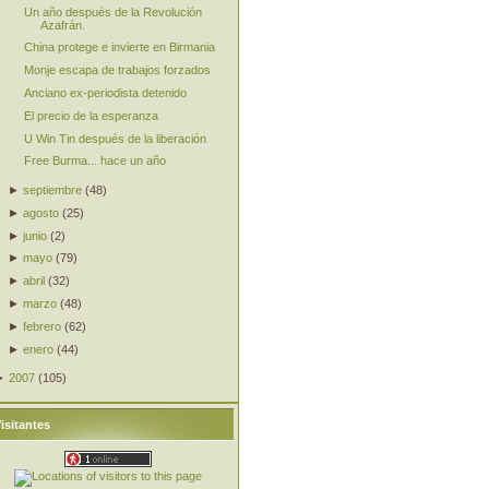
Un año después de la Revolución
Azafrán.
China protege e invierte en Birmania
Monje escapa de trabajos forzados
Anciano ex-periodista detenido
El precio de la esperanza
U Win Tin después de la liberación
Free Burma... hace un año
►
septiembre
(
48
)
►
agosto
(
25
)
►
junio
(
2
)
►
mayo
(
79
)
►
abril
(
32
)
►
marzo
(
48
)
►
febrero
(
62
)
►
enero
(
44
)
►
2007
(
105
)
isitantes