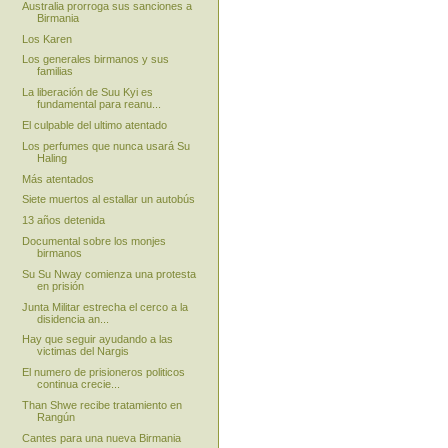
Australia prorroga sus sanciones a
Birmania
Los Karen
Los generales birmanos y sus
familias
La liberación de Suu Kyi es
fundamental para reanu...
El culpable del ultimo atentado
Los perfumes que nunca usará Su
Haling
Más atentados
Siete muertos al estallar un autobús
13 años detenida
Documental sobre los monjes
birmanos
Su Su Nway comienza una protesta
en prisión
Junta Militar estrecha el cerco a la
disidencia an...
Hay que seguir ayudando a las
victimas del Nargis
El numero de prisioneros politicos
continua crecie...
Than Shwe recibe tratamiento en
Rangún
Cantes para una nueva Birmania