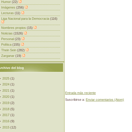
Humor
(22)
Imágenes
(256)
Lecturas
(11)
Liga Nacional para la Democracia
(116)
Nombres propios
(15)
Noticias
(1526)
Personal
(23)
Política
(155)
Thein Sein
(282)
Zarganar
(19)
rchivo del blog
►
2025
(
1
)
►
2024
(
1
)
►
2021
(
1
)
Entrada más reciente
►
2020
(
1
)
Suscribirse a:
Enviar comentarios (Atom)
►
2019
(
2
)
►
2018
(
5
)
►
2017
(
1
)
►
2016
(
9
)
►
2015
(
12
)