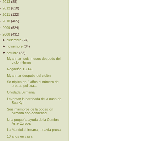
►
2013
(
88
)
►
2012
(
610
)
►
2011
(
122
)
►
2010
(
465
)
►
2009
(
524
)
▼
2008
(
431
)
►
diciembre
(
24
)
►
noviembre
(
34
)
▼
octubre
(
33
)
Myanmar: seis meses después del
ciclón Nargis
Negación TOTAL
Myanmar después del ciclón
Se triplica en 2 años el número de
presas política...
Olvidada Birmania
Levantan la barricada de la casa de
Suu Kyi
Seis miembros de la oposición
birmana son condenad...
Una pequeña ayuda de la Cumbre
Asia-Europa
La Mandela birmana, todavía presa
13 años en casa