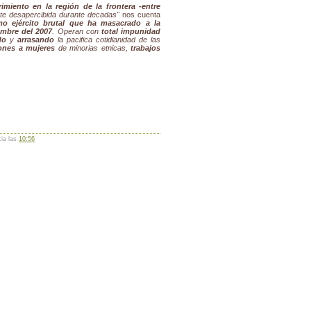
imiento en la región de la frontera -entre
te desapercibida durante decadas"
nos cuenta
mo ejército brutal que ha masacrado a la
embre del 2007
. Operan con
total impunidad
do
y
arrasando
la pacifica cotidianidad de las
iones a mujeres
de minorias etnicas,
trabajos
cia las
10:56