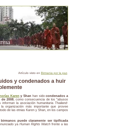
urma
Artículo visto en
Birmania por la paz
.
uidos y condenados a huir
blemente
norías Karen
y Shan
han sido
condenados a
o de 2008
, como consecuencia de los "
abusos
s informan la asociación humanitaria
Thailand-
a organización más importante que provee
todo de las etnias Karen y Shan, en los campos
s birmanos puede claramente ser tipificada
denunciado ya
Human Rights Watch
frente a las