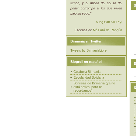
tienen, y el miedo del abuso del
S
poder corrompe a los que viven
bajo su yugo."
Aung San Suu Kyi
Escenas de
Más allá de Rangún
Birmania en Twitter
Tweets by BirmaniaLibre
Blogroll en español
B
Colabora Birmania
Escolaridad Solidaria
Sonrisas de Birmania (ya no
está activo, pero os
E
recordamos)