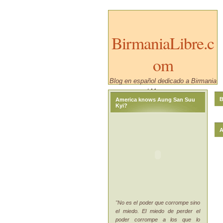
BirmaniaLibre.c
om
Blog en español dedicado a Birmania
/ Myanmar.
B
America knows Aung San Suu
Kyi?
A
"No es el poder que corrompe sino
el miedo. El miedo de perder el
poder corrompe a los que lo