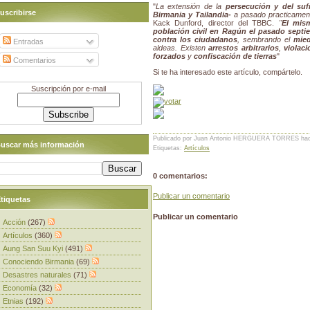
"
La extensión de la
persecución y del sufr
uscribirse
Birmania y Tailandia-
a pasado practicamen
Kack Dunford, director del TBBC.
"
El mis
población civil en Ragún el pasado septi
contra los ciudadanos
, sembrando el
mie
Entradas
aldeas. Existen
arrestos arbitrarios
,
violac
forzados
y
confiscación de tierras
"
Comentarios
Si te ha interesado este artículo, compártelo.
Suscripción por e-mail
Publicado por Juan Antonio HERGUERA TORRES
ha
uscar más información
Etiquetas:
Artículos
0 comentarios:
Publicar un comentario
tiquetas
Publicar un comentario
Acción
(267)
Artículos
(360)
Aung San Suu Kyi
(491)
Conociendo Birmania
(69)
Desastres naturales
(71)
Economía
(32)
Etnias
(192)