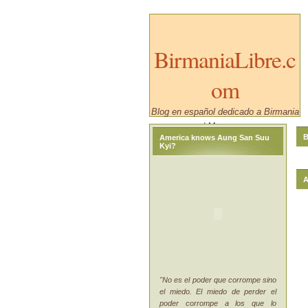
BirmaniaLibre.c
om
Blog en español dedicado a Birmania
/ Myanmar.
B
America knows Aung San Suu
Kyi?
A
"No es el poder que corrompe sino
el miedo. El miedo de perder el
poder corrompe a los que lo