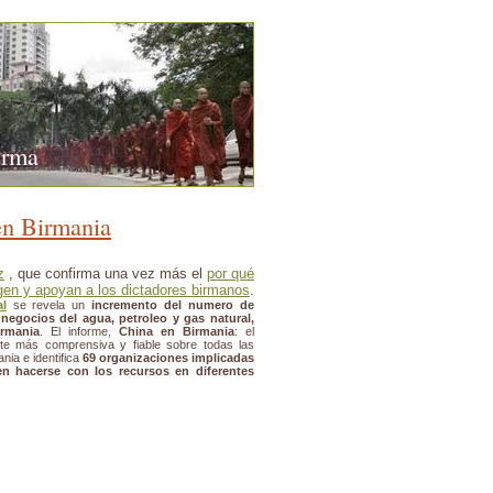
urma
 en Birmania
z
, que confirma una vez más el
por qué
gen y apoyan a los dictadores birmanos
.
al
se revela un
incremento del numero de
negocios del agua, petroleo y gas natural,
rmania
. El informe,
China en Birmania
: el
nte más comprensiva y fiable sobre todas las
nia e identifica
69 organizaciones implicadas
n hacerse con los recursos en diferentes