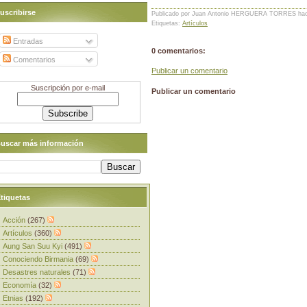
uscribirse
Publicado por Juan Antonio HERGUERA TORRES
ha
Etiquetas:
Artículos
Entradas
0 comentarios:
Comentarios
Publicar un comentario
Suscripción por e-mail
Publicar un comentario
uscar más información
tiquetas
Acción
(267)
Artículos
(360)
Aung San Suu Kyi
(491)
Conociendo Birmania
(69)
Desastres naturales
(71)
Economía
(32)
Etnias
(192)