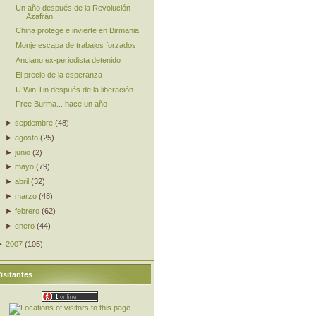
Un año después de la Revolución
Azafrán.
China protege e invierte en Birmania
Monje escapa de trabajos forzados
Anciano ex-periodista detenido
El precio de la esperanza
U Win Tin después de la liberación
Free Burma... hace un año
►
septiembre
(
48
)
►
agosto
(
25
)
►
junio
(
2
)
►
mayo
(
79
)
►
abril
(
32
)
►
marzo
(
48
)
►
febrero
(
62
)
►
enero
(
44
)
►
2007
(
105
)
isitantes