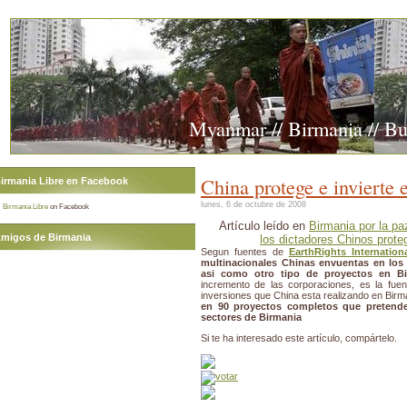
Myanmar // Birmania // B
China protege e invierte
irmania Libre en Facebook
lunes, 6 de octubre de 2008
Birmania Libre
on Facebook
Artículo leído en
Birmania por la pa
migos de Birmania
los dictadores Chinos prote
Segun fuentes de
EarthRights Internation
multinacionales Chinas envuentas en los 
asi como otro tipo de proyectos en Bi
incremento de las corporaciones, es la fue
inversiones que China esta realizando en Birma
en 90 proyectos completos que pretende
sectores de Birmania
Si te ha interesado este artículo, compártelo.