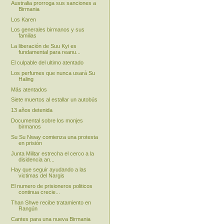
Australia prorroga sus sanciones a
Birmania
Los Karen
Los generales birmanos y sus
familias
La liberación de Suu Kyi es
fundamental para reanu...
El culpable del ultimo atentado
Los perfumes que nunca usará Su
Haling
Más atentados
Siete muertos al estallar un autobús
13 años detenida
Documental sobre los monjes
birmanos
Su Su Nway comienza una protesta
en prisión
Junta Militar estrecha el cerco a la
disidencia an...
Hay que seguir ayudando a las
victimas del Nargis
El numero de prisioneros politicos
continua crecie...
Than Shwe recibe tratamiento en
Rangún
Cantes para una nueva Birmania