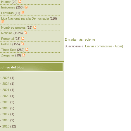
Humor
(22)
Imágenes
(256)
Lecturas
(11)
Liga Nacional para la Democracia
(116)
Nombres propios
(15)
Noticias
(1526)
Personal
(23)
Entrada más reciente
Política
(155)
Suscribirse a:
Enviar comentarios (Atom)
Thein Sein
(282)
Zarganar
(19)
rchivo del blog
►
2025
(
1
)
►
2024
(
1
)
►
2021
(
1
)
►
2020
(
1
)
►
2019
(
2
)
►
2018
(
5
)
►
2017
(
1
)
►
2016
(
9
)
►
2015
(
12
)