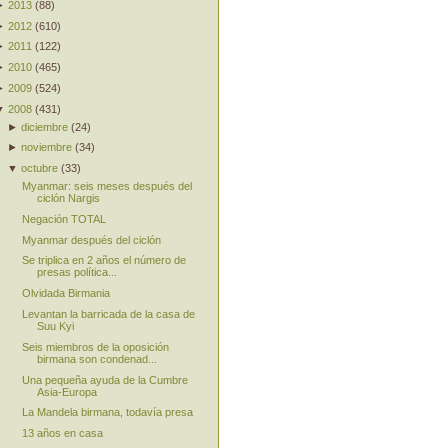
►
2013
(
88
)
►
2012
(
610
)
►
2011
(
122
)
►
2010
(
465
)
►
2009
(
524
)
▼
2008
(
431
)
►
diciembre
(
24
)
►
noviembre
(
34
)
▼
octubre
(
33
)
Myanmar: seis meses después del
ciclón Nargis
Negación TOTAL
Myanmar después del ciclón
Se triplica en 2 años el número de
presas política...
Olvidada Birmania
Levantan la barricada de la casa de
Suu Kyi
Seis miembros de la oposición
birmana son condenad...
Una pequeña ayuda de la Cumbre
Asia-Europa
La Mandela birmana, todavía presa
13 años en casa