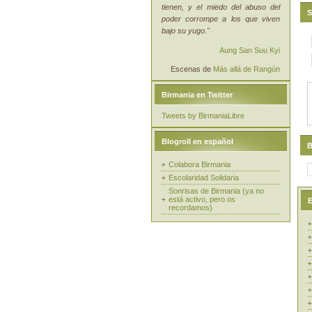
tienen, y el miedo del abuso del
S
poder corrompe a los que viven
bajo su yugo."
Aung San Suu Kyi
Escenas de
Más allá de Rangún
Birmania en Twitter
Tweets by BirmaniaLibre
Blogroll en español
B
Colabora Birmania
Escolaridad Solidaria
Sonrisas de Birmania (ya no
está activo, pero os
E
recordamos)