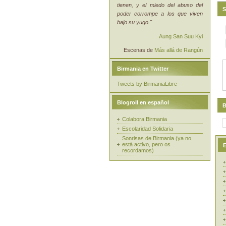
tienen, y el miedo del abuso del
S
poder corrompe a los que viven
bajo su yugo."
Aung San Suu Kyi
Escenas de
Más allá de Rangún
Birmania en Twitter
Tweets by BirmaniaLibre
Blogroll en español
B
Colabora Birmania
Escolaridad Solidaria
Sonrisas de Birmania (ya no
está activo, pero os
E
recordamos)