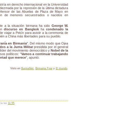
ría en derecho internacional en la Universidad
iezmada por la represión de la última dictadura
defensor de las Abuelas de Plaza de Mayo en
ución de menores secuestrados o nacidos en
nte a la situación birmana ha sido
George W.
 un
discurso en Bangkok
ha
condenado la
de viajar a Pekín para asistir a la ceremonia de
ién a China más libertades para su pueblo.
iranía en Birmania
". Del mismo modo que Ojea
os a la Junta Militar
presidida por el general
 líder del movimiento democrático y
Nobel de la
sos políticos: "
Vamos a continuar trabajando
bertad que merece
", apuntó.
Visto en
BurmaNet
,
Birmania Free
y
El mundo
.
cia las
11:55