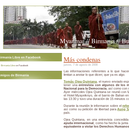
Myanmar // Birmania // B
Más condenas
irmania Libre en Facebook
jueves, 7 de agosto de 2008
Birmania Libre
on Facebook
Las informaciones referentes a lo que hacen
limitan a anotar lo que dicen; que ya es algo.
migos de Birmania
Tomás Ojea Quintana
, el nuevo enviado esp
tener una
entrevista con algunos de los 
Nacional para la Democracia
, así como con 
Ayer miércoles Ojea Quintana se reunió con
el Hotel Myayeiknyo, de el barrio de Bahan en
las 13:30 y tuvo una duración de 15 minutos co
Durante la reunión le informaron sobre el
refe
así como su petición de libertad para
Aung S
país.
Ojea Quintana, en una entrevista concedid
ayuda internacional
, como ha hecho la junta 
equivalente a violar los Derechos Humano