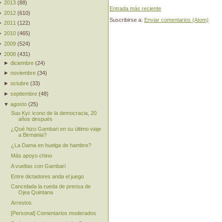
►
2013
(
88
)
Entrada más reciente
►
2012
(
610
)
Suscribirse a:
Enviar comentarios (Atom)
►
2011
(
122
)
►
2010
(
465
)
►
2009
(
524
)
▼
2008
(
431
)
►
diciembre
(
24
)
►
noviembre
(
34
)
►
octubre
(
33
)
►
septiembre
(
48
)
▼
agosto
(
25
)
Suu Kyi: icono de la democracia, 20
años después
¿Qué hizo Gambari en su último viaje
a Birmania?
¿La Dama en huelga de hambre?
Más apoyo chino
A vueltas con Gambari
Entre dictadores anda el juego
Cancelada la rueda de prensa de
Ojea Quintana
Arrestos
[Personal] Comentarios moderados