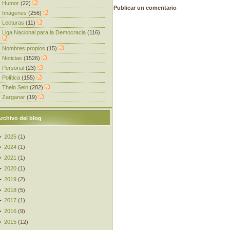
Humor
(22)
Publicar un comentario
Imágenes
(256)
Lecturas
(11)
Liga Nacional para la Democracia
(116)
Nombres propios
(15)
Noticias
(1526)
Personal
(23)
Política
(155)
Thein Sein
(282)
Zarganar
(19)
rchivo del blog
►
2025
(
1
)
►
2024
(
1
)
►
2021
(
1
)
►
2020
(
1
)
►
2019
(
2
)
►
2018
(
5
)
►
2017
(
1
)
►
2016
(
9
)
►
2015
(
12
)