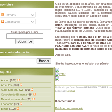
Ojea es un abogado de 36 años, con una maest
uscribirse
de Washington, y que proviene de una familia d
militar argentina (1976-1983). También es 
múltiples causas judiciales por la restit
Entradas
cautiverio, y luego dados en adopción ilegal.
Comentarios
El último que ha hecho referencia últimame
Bush
, presidente de los EEUU, quien en
"tiranía" del régimen birmano
. Justo antes 
inauguración de de los Juegos, ha pedido tamb
Suscripción por e-mail
Literalmente dijo "
perseguimos el fin de la t
Bush reiteró el
llamamiento de Estados Unid
Than Shwe,
para que ponga en libertad
a la
Paz, Aung San Suu Kyi
, y al resto de los pre
hasta que la gente de Birmania tenga la li
uscar más información
Algo es algo.
Si te ha interesado este artículo, compártelo.
tiquetas
Acción
(267)
Artículos
(360)
Publicado por Juan Antonio HERGUERA TORRES
ha
Aung San Suu Kyi
(491)
Etiquetas:
Noticias
Conociendo Birmania
(69)
Desastres naturales
(71)
0 comentarios:
Economía
(32)
Publicar un comentario
Etnias
(192)