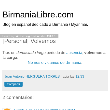
BirmaniaLibre.com
Blog en español dedicado a Birmania / Myanmar.
lunes, 4 de agosto de 2008
[Personal] Volvemos
Tras un
demasiado largo
periodo de
ausencia
,
volvemos a
la carga
.
No nos olvidamos de Birmania
.
Juan Antonio HERGUERA TORRES
hacia las
12:33
Compartir
2 comentarios: