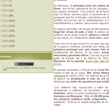
►
2017
(
1
)
►
2016
(
9
)
En Birmania, la
principal zona de cultivo d
Shan
, uno de los epicentros de los actuales 
►
2015
(
12
)
por grupos armados. "
Los precios de la her
sido un factor decisivo para el aumento de l
►
2013
(
88
)
aseguran que los criminales, que tienen sus la
también los precios de la metanfetamina, el 
►
2012
(
610
)
metanfetamina y cafeína- para mover mayores 
►
2011
(
122
)
El negocio del tráfico de drogas en Birmania 
►
2010
(
465
)
ilegal de minas de jade y rubí
. A ambos tu
señores de la droga vuelven
adictos a much
►
2009
(
524
)
en las minas, en condiciones deplorables, par
►
2008
(
431
)
Todo esto es lo que ocurre en un país que a
►
2007
(
105
)
de la guerra continúa corriendo por todas p
gobierna prorrogó por seis meses más e
medianoche del viernes 31 de enero,
posp
elecciones generales libres
. Esa fue la pro
isitantes
golpe de Estado del 1 de febrero de 202
Ejecutivo de la popular
Aung San Suu Ky
prisión
.
El pasado noviembre, el fiscal de la
Corte Pen
contra el jefe de la Junta,
Min Aung Hlain
rohingya
en 2016 y 2017. Un informe de la 
la guerra ha
desplazado a más de 3,5 m
birmanas hay
miles de opositores que están
"
Los militares han masacrado a miles de
desplazado a millones de personas
", ase
Andrews
, quien en estos momentos es el
re
humanos en Birmania
. "
Más de
20.000 pres
los servicios públicos están colapsados
.
población
". Esta es la amplia fotografía de l
militar.