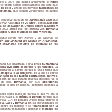
pecto a 2024, que publica anualmente el
Índice
ste reporte señala especialmente que este país
 de opio
y uno de los mayores
fabricantes de
ketamina
, que acaban vendiéndose en puntos
a
está muy cerca de los
niveles más altos
que
ra vez hace
más de 20 años
", explica
Masood
na de las Naciones Unidas contra la Droga y
 2023, afirmó que, por primera vez,
Birmania
ncipal fuente mundial de opio y heroína
.
s sigue siendo muy intensa y las cadenas de
ión que lanzaron los talibán en Afganistán
,
r expansión del opio en Birmania en los
rmania fue arrastrada a una
crisis humanitaria
erra civil entre el ejército y los rebeldes
. La
lanzaron al campo porque la única forma que
a amapola (o adormidera)
, de la que se extrae
nistán de los talibán contra estos cultivos
,
ducción del que durante muchas décadas fue el
) de opio.
Birmania
, con sus
laboratorios
ando el opio en heroína, comenzó entonces a
mando como punto de partida el que ya era el
ste Asiático, el
Triángulo Dorado
, término que
encia (CIA) de Estados Unidos para referirse al
dia, Laos y Birmania
. En las profundidades de
contra los militares y se
financiaban con la
 comenzaron también a dominar el
mercado de