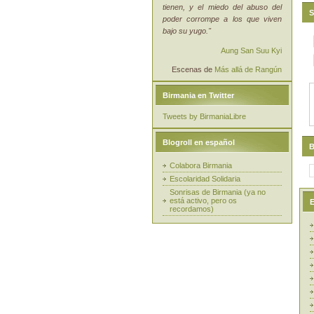
tienen, y el miedo del abuso del
S
poder corrompe a los que viven
bajo su yugo."
Aung San Suu Kyi
Escenas de
Más allá de Rangún
Birmania en Twitter
Tweets by BirmaniaLibre
Blogroll en español
B
Colabora Birmania
Escolaridad Solidaria
Sonrisas de Birmania (ya no
está activo, pero os
E
recordamos)