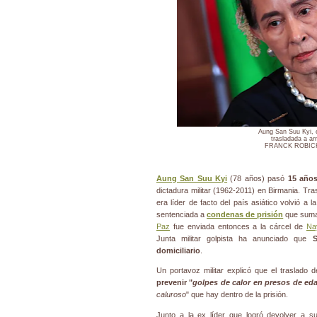
Aung San Suu Kyi, 
trasladada a arr
FRANCK ROBICH
Aung San Suu Kyi
(78 años) pasó
15 años
dictadura militar (1962-2011) en Birmania. Tra
era líder de facto del país asiático volvió a 
sentenciada a
condenas de prisión
que suma
Paz
fue enviada entonces a la cárcel de
Na
Junta militar golpista ha anunciado que
S
domiciliario
.
Un portavoz militar explicó que el traslado
prevenir "
golpes de calor en presos de ed
caluroso
" que hay dentro de la prisión.
Junto a la ex líder que logró devolver a 