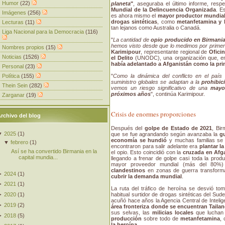
Humor
(22)
planeta
"
, aseguraba el último informe, res
Mundial de la Delincuencia Organizada
. E
Imágenes
(256)
es ahora mismo el
mayor productor mundial
drogas sintéticas
, como
metanfetamina y 
Lecturas
(11)
tan lejanos como Australia o Canadá.
Liga Nacional para la Democracia
(116)
"
La cantidad de
opio producido en Birmani
hemos visto desde que lo medimos por prime
Nombres propios
(15)
Karimipour
, representante regional de
Ofici
Noticias
(1526)
el Delito
(UNODC), una organización que, en
había adelantado a Afganistán como la pri
Personal
(23)
Política
(155)
"
Como la dinámica del conflicto en el paí
suministro globales se adaptan a la
prohibic
Thein Sein
(282)
vemos un riesgo significativo de una
mayo
próximos años
", continúa Karimipour.
Zarganar
(19)
Crisis de enormes proporciones
rchivo del blog
Después del
golpe de Estado de 2021
, Bi
▼
2025
(
1
)
que se fue agrandando según avanzaba la
gu
economía se hundió
y muchas familias se 
▼
febrero
(
1
)
encontraron para salir adelante era
plantar l
Así se ha convertido Birmania en la
el opio. Esto coincidió con la
cruzada en Afga
capital mundia...
llegando a frenar de golpe casi toda la pro
mayor proveedor mundial (más del 80%
clandestinos
en zonas de guerra transform
►
2024
(
1
)
cubrir la demanda mundial
.
►
2021
(
1
)
La ruta del tráfico de heroína se desvió to
habitual surtidor de drogas sintéticas del Sude
►
2020
(
1
)
acuñó hace años la Agencia Central de Intelig
►
2019
(
2
)
área fronteriza donde se encuentran Tailan
sus selvas, las
milicias locales
que luchan 
►
2018
(
5
)
producción
sobre todo de
metanfetamina
,
la heroína
.