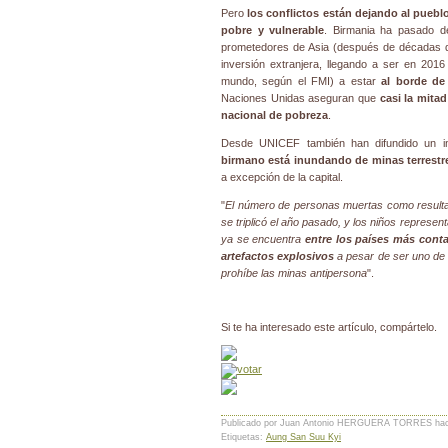
Pero
los conflictos están dejando al pueb
pobre y vulnerable
. Birmania ha pasado 
prometedores de Asia (después de décadas de
inversión extranjera, llegando a ser en 201
mundo, según el FMI) a estar
al borde d
Naciones Unidas aseguran que
casi la mita
nacional de pobreza
.
Desde UNICEF también han difundido un 
birmano está inundando de minas terrestr
a excepción de la capital.
"
El número de personas muertas como resultad
se triplicó el año pasado, y los niños represen
ya se encuentra
entre los países más cont
artefactos explosivos
a pesar de ser uno de 
prohíbe las minas antipersona
".
Si te ha interesado este artículo, compártelo.
Publicado por Juan Antonio HERGUERA TORRES
ha
Etiquetas:
Aung San Suu Kyi