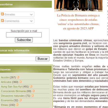
uscribirse
Entradas
La Policía de Birmania entrega a
cinco sospechosos de estafas
Comentarios
'online' a las autoridades chinas,
en agosto de 2023.AFP
Suscripción por e-mail
Las
bandas criminales chinas
, aprovechan
una
sangrienta guerra civil
, se hicieron con
con grupos armados étnicos y señores de 
los militares que dieron un
golpe de Estado 
uscar más información
cambio de que les facilitaran la entrada y la i
donde ejecutan fraudes en línea
en muchos
solitarias de todo el mundo. Aunque la mayoría
Estados Unidos y Europa.
Estas mafias también engañan
miles de 
Birmania o Tailandia con falsas promesas 
tiquetas
luego las secuestran y obligan a trabajar h
Desde que en
septiembre del año pasado
Acción
(267)
Gobierno golpista birmano
para que persi
criminales han sido detenidos y trasladad
Artículos
(360)
Aung San Suu Kyi
(491)
Estas redes que manejan
estafas por Intern
las muchas patas del
semillero de delincue
Conociendo Birmania
(69)
Birmania desde que los militares derrocaran al 
en estos momentos un
refugio seguro para t
Desastres naturales
(71)
Es una
tierra fértil para las drogas sintéti
Economía
(32)
especies
y de los tan demandados
minerales
Etnias
(192)
"
Birmania es en estos momentos el mayo