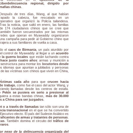
ciberdelincuencia regional, dirigido por
mafias chinas
.
Después de tres días, Wang, al que habían
rapado la cabeza, fue rescatado en un
operativo que organizó la Policía tailandesa.
Tras la noticia, que saltó en enero, las familias
de 174 ciudadanos chinos que se cree que
también fueron secuestrados por las mismas
redes que operan en Myawaddy organizaron
una campaña para pedir al Gobierno chino que
trajera a sus familiares de vuelta a casa.
do el
caos de Birmania
, un país aturdido por
 el control de Myawaddy al llegar a un
acuerdo
la guerra locales
que están luchando contra
hace justo cuatro años
: armas y munición a
nfraestructura para montar los
locutorios desde
 idiomas que apuntan a jubilados y personas
 de las víctimas son chinos que viven en China,
víctimas cada año
para que
crucen hacia
de trabajo
, como fue el caso del actor Wang, y
aciendo llamadas desde los centros de estafa.
 Pekín se pusiera en serio a presionar al
guiera a estas bandas chinas,
más de 30.000
os a China para ser juzgados
.
et o a través de llamadas
tan sólo son una de
ncia transnacional
en el que se ha convertido
Ejecutivo electo. El país del Sudeste Asiático es
raficantes de armas y tratantes de personas
.
cas
. También domina el circuito del
tráfico de
 raros
.
r nexo de la delincuencia organizada del