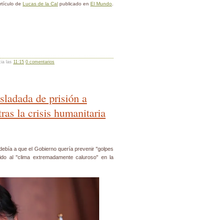
rtículo de
Lucas de la Cal
publicado en
El Mundo
.
cia las
11:15
0 comentarios
asladada de prisión a
ras la crisis humanitaria
 debía a que el Gobierno quería prevenir "golpes
do al "clima extremadamente caluroso" en la