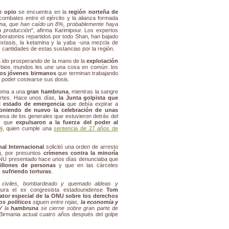
e opio
se encuentra en la
región norteña de
combates entre el ejército y la alianza formada
oína, que han caído un 8%, probablemente haya
a producción
", afirma Karimipour. Los expertos
boratorios repartidos por todo Shan, han bajado
éxtasis, la ketamina y la yaba -una mezcla de
cantidades de estas sustancias por la región.
ha ido prosperando de la mano de la
explotación
rbios mundos les une una cosa en común: los
os jóvenes birmanos
que terminan trabajando
a poder costearse sus dosis.
soma a una
gran hambruna
, mientras la sangre
artes. Hace unos días,
la Junta golpista que
l estado de emergencia
que debía expirar a
oniendo de nuevo la celebración de unas
mesa de los generales que estuvieron detrás del
1, que
expulsaron a la fuerza del poder al
i
, quien cumple una
sentencia de 27 años de
al Internacional
solicitó una orden de arresto
g
, por presuntos
crímenes contra la minoría
ONU presentado hace unos días denunciaba que
illones de personas
y que en las cárceles
 sufriendo torturas
.
 civiles, bombardeado y quemado aldeas y
gura el ex congresista estadounidense
Tom
lator especial de la ONU sobre los derechos
os políticos
siguen entre rejas,
la economía y
 Y la
hambruna
se cierne sobre gran parte de
a Birmania actual cuatro años después del golpe