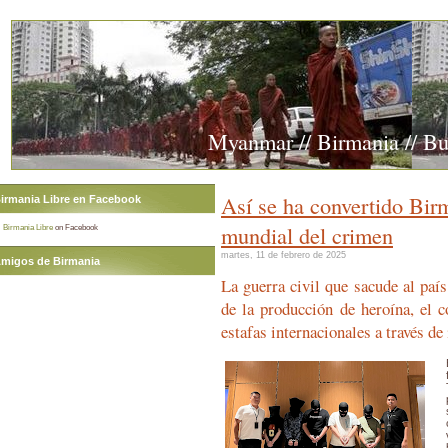
Myanmar // Birmania // B
Así se ha convertido Birm
irmania Libre en Facebook
mundial del crimen
Birmania Libre
on Facebook
martes, 11 de febrero de 2025
migos de Birmania
La guerra civil que sacude al país
de la producción de heroína, el c
estafas internacionales a través de 