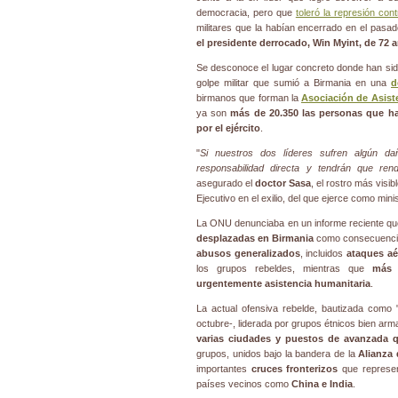
democracia, pero que
toleró la represión con
militares que la habían encerrado en el pasa
el presidente derrocado,
Win Myint
, de 72 
Se desconoce el lugar concreto donde han sid
golpe militar que sumió a Birmania en una
d
birmanos que forman la
Asociación de Asiste
ya son
más de 20.350 las personas que ha
por el ejército
.
"
Si nuestros dos líderes sufren algún da
responsabilidad directa y tendrán que ren
asegurado el
doctor Sasa
, el rostro más visib
Ejecutivo en el exilio, del que ejerce como min
La ONU denunciaba en un informe reciente q
desplazadas en Birmania
como consecuencia 
abusos generalizados
, incluidos
ataques aé
los grupos rebeldes, mientras que
más 
urgentemente asistencia humanitaria
.
La actual ofensiva rebelde, bautizada como 
octubre-, liderada por grupos étnicos bien ar
varias ciudades y puestos de avanzada q
grupos, unidos bajo la bandera de la
Alianza
importantes
cruces fronterizos
que represen
países vecinos como
China e India
.