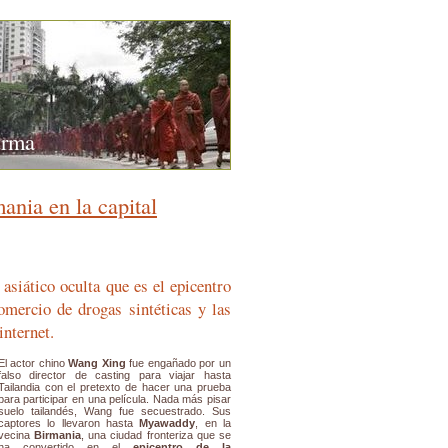
urma
ania en la capital
 asiático oculta que es el epicentro
omercio de drogas sintéticas y las
internet.
El actor chino
Wang Xing
fue engañado por un
falso director de casting para viajar hasta
Tailandia con el pretexto de hacer una prueba
para participar en una película. Nada más pisar
suelo tailandés, Wang fue secuestrado. Sus
captores lo llevaron hasta
Myawaddy
, en la
vecina
Birmania
, una ciudad fronteriza que se
ha convertido en el
epicentro de la