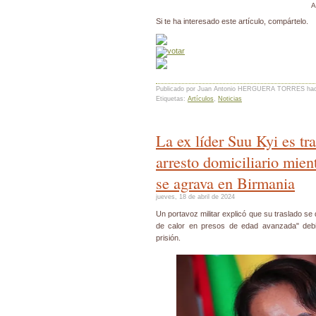
A
Si te ha interesado este artículo, compártelo.
Publicado por Juan Antonio HERGUERA TORRES
ha
Etiquetas:
Artículos
,
Noticias
La ex líder Suu Kyi es tr
arresto domiciliario mient
se agrava en Birmania
jueves, 18 de abril de 2024
Un portavoz militar explicó que su traslado se
de calor en presos de edad avanzada" debi
prisión.