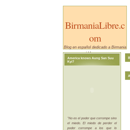
BirmaniaLibre.c
om
Blog en español dedicado a Birmania
/ Myanmar.
B
America knows Aung San Suu
Kyi?
A
"No es el poder que corrompe sino
el miedo. El miedo de perder el
poder corrompe a los que lo