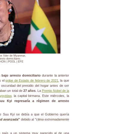
ex líder de Myanmar,
esto domiciliario.
ON | POOL | EFE
 bajo arresto domiciliario
durante la anterior
s el
golpe de Estado de febrero de 2021
, la que
la oscuridad del presidio del hogar antes de ser
ban un total de
27 años
. La
Premio Nobel de la
ypyidaw
, la capital birmana. Este miércoles, la
uu Kyi regresaría a régimen de arresto
 de Suu Kyi se debía a que el Gobierno quería
ad avanzada
"
debido al "
clima extremadamente
su país a un sistema muy parecido al de una