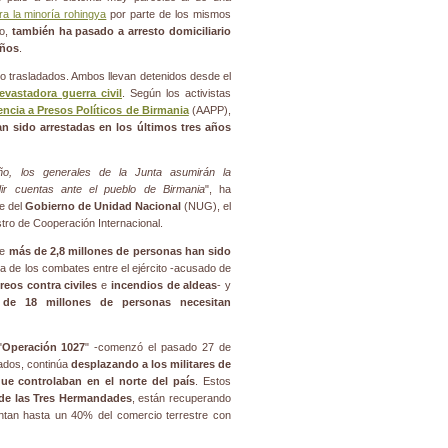
tra la minoría rohingya
por parte de los mismos
do,
también ha pasado a arresto domiciliario
años
.
o trasladados. Ambos llevan detenidos desde el
evastadora guerra civil
. Según los activistas
ncia a Presos Políticos de Birmania
(AAPP),
n sido arrestadas en los últimos tres años
ño, los generales de la Junta asumirán la
dir cuentas ante el pueblo de Birmania
", ha
le del
Gobierno de Unidad Nacional
(NUG), el
istro de Cooperación Internacional.
ue
más de 2,8 millones de personas han sido
de los combates entre el ejército -acusado de
reos contra civiles
e
incendios de aldeas
- y
de 18 millones de personas necesitan
"
Operación 1027
" -comenzó el pasado 27 de
mados, continúa
desplazando a los militares de
ue controlaban en el norte del país
. Estos
 de las Tres Hermandades
, están recuperando
tan hasta un 40% del comercio terrestre con