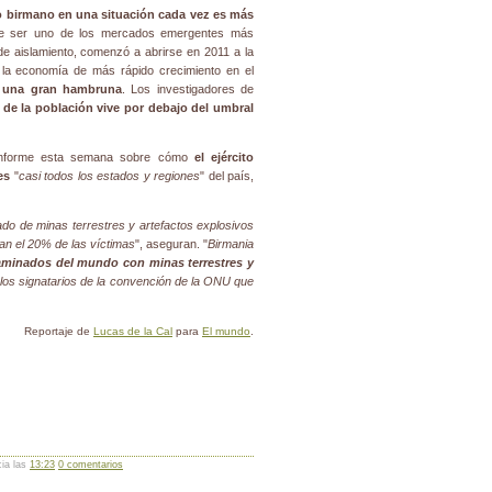
lo birmano en una situación cada vez es más
de ser uno de los mercados emergentes más
 aislamiento, comenzó a abrirse en 2011 a la
6 la economía de más rápido crecimiento en el
e una gran hambruna
. Los investigadores de
d de la población vive por debajo del umbral
informe esta semana sobre cómo
el ejército
es
"
casi todos los estados y regiones
" del país,
o de minas terrestres y artefactos explosivos
tan el 20% de las víctimas
", aseguran. "
Birmania
aminados del mundo con minas terrestres y
los signatarios de la convención de la ONU que
Reportaje de
Lucas de la Cal
para
El mundo
.
cia las
13:23
0 comentarios