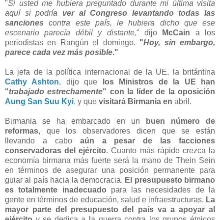
"
Si usted me hubiera preguntado durante mi última visita
aquí si podría
ver al Congreso levantando todas las
sanciones
contra este país, le hubiera dicho que ese
escenario parecía débil y distante
," dijo
McCain
a los
periodistas en Rangún el domingo.
"
Hoy, sin embargo,
parece cada vez más posible
."
La jefa de la política internacional de la UE, la britántina
Cathy Ashton
, dijo que
los Ministros de la UE han
"
trabajado estrechamente
" con la líder de la oposición
Aung San Suu Kyi
, y que
visitará Birmania en
abril.
Birmania se ha embarcado en un
buen número de
reformas
, que los observadores dicen que se están
llevando a cabo
aún a pesar de las facciones
conservadoras del ejército
. Cuanto más rápido crezca la
economía birmana más fuerte será la mano de Thein Sein
en términos de asegurar una posición permanente para
guiar al país hacia la democracia.
El presupuesto birmano
es totalmente inadecuado
para las necesidades de la
gente en términos de educación, salud e infraestructuras.
La
mayor parte del presupuesto del país va a apoyar al
ejército
y se dedica a la guerra contra los grupos étnicos