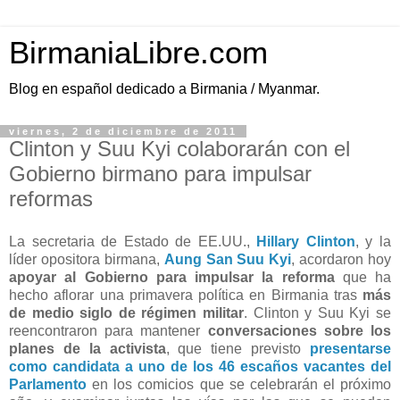
BirmaniaLibre.com
Blog en español dedicado a Birmania / Myanmar.
viernes, 2 de diciembre de 2011
Clinton y Suu Kyi colaborarán con el
Gobierno birmano para impulsar
reformas
La secretaria de Estado de EE.UU.,
Hillary Clinton
, y la
líder opositora birmana,
Aung San Suu Kyi
, acordaron hoy
apoyar al Gobierno para impulsar la reforma
que ha
hecho aflorar una primavera política en Birmania tras
más
de medio siglo de régimen militar
. Clinton y Suu Kyi se
reencontraron para mantener
conversaciones sobre los
planes de la activista
, que tiene previsto
presentarse
como candidata a uno de los 46 escaños vacantes del
Parlamento
en los comicios que se celebrarán el próximo