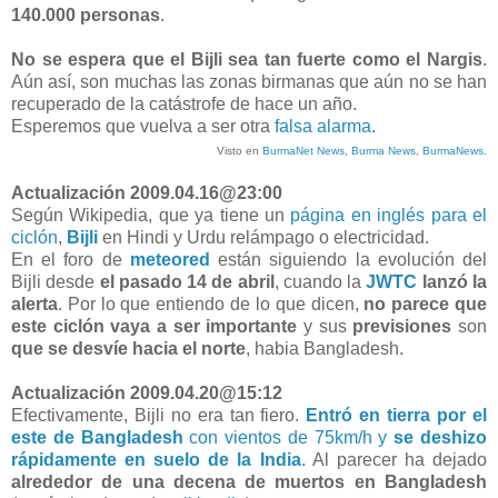
140.000 personas
.
No se espera que el Bijli sea tan fuerte como el Nargis
.
Aún así, son muchas las zonas birmanas que aún no se han
recuperado de la catástrofe de hace un año.
Esperemos que vuelva a ser otra
falsa alarma
.
Visto en
BurmaNet News
,
Burma News
,
BurmaNews
.
Actualización 2009.04.16@23:00
Según Wikipedia, que ya tiene un
página en inglés para el
ciclón
,
Bijli
en Hindi y Urdu relámpago o electricidad.
En el foro de
meteored
están siguiendo la evolución del
Bijli desde
el pasado 14 de abril
, cuando la
JWTC
lanzó la
alerta
. Por lo que entiendo de lo que dicen,
no parece que
este ciclón vaya a ser importante
y sus
previsiones
son
que se desvíe hacia el norte
, habia Bangladesh.
Actualización 2009.04.20@15:12
Efectivamente, Bijli no era tan fiero.
Entró en tierra por el
este de Bangladesh
con vientos de 75km/h y
se deshizo
rápidamente en suelo de la India
. Al parecer ha dejado
alrededor de una decena de muertos en Bangladesh