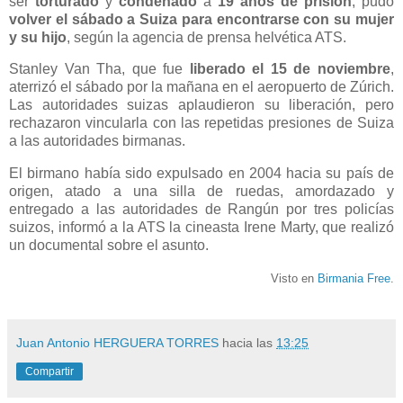
ser
torturado
y
condenado
a
19 años de prisión
, pudo
volver el sábado a Suiza para encontrarse con su mujer
y su hijo
, según la agencia de prensa helvética ATS.
Stanley Van Tha, que fue
liberado el 15 de noviembre
,
aterrizó el sábado por la mañana en el aeropuerto de Zúrich.
Las autoridades suizas aplaudieron su liberación, pero
rechazaron vincularla con las repetidas presiones de Suiza
a las autoridades birmanas.
El birmano había sido expulsado en 2004 hacia su país de
origen, atado a una silla de ruedas, amordazado y
entregado a las autoridades de Rangún por tres policías
suizos, informó a la ATS la cineasta Irene Marty, que realizó
un documental sobre el asunto.
Visto en
Birmania Free
.
Juan Antonio HERGUERA TORRES
hacia las
13:25
Compartir