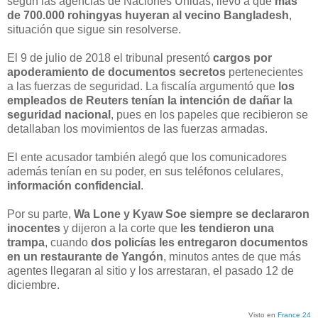
según las agencias de Naciones Unidas, llevó a que
más
de 700.000 rohingyas huyeran al vecino Bangladesh
,
situación que sigue sin resolverse.
El 9 de julio de 2018 el tribunal presentó
cargos por
apoderamiento de documentos secretos
pertenecientes
a las fuerzas de seguridad. La fiscalía argumentó que
los
empleados de Reuters tenían la intención de dañar la
seguridad nacional
, pues en los papeles que recibieron se
detallaban los movimientos de las fuerzas armadas.
El ente acusador también alegó que los comunicadores
además tenían en su poder, en sus teléfonos celulares,
información confidencial
.
Por su parte,
Wa Lone y Kyaw Soe siempre se declararon
inocentes
y dijeron a la corte que
les tendieron una
trampa
, cuando
dos policías les entregaron documentos
en un restaurante de Yangón
, minutos antes de que más
agentes llegaran al sitio y los arrestaran, el pasado 12 de
diciembre.
Visto en
France 24