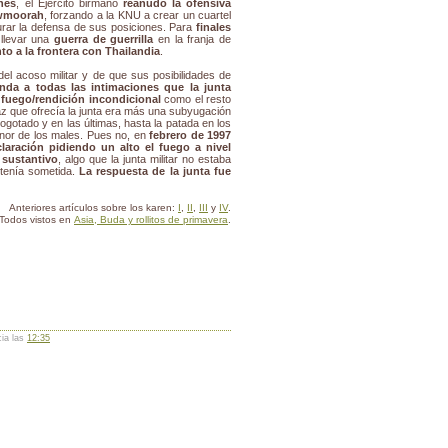
nes
, el Ejército birmano
reanudó la ofensiva
awmoorah
, forzando a la KNU a crear un cuartel
urar la defensa de sus posiciones. Para
finales
 llevar una
guerra de guerrilla
en la franja de
nto a la frontera con Thailandia
.
el acoso militar y de que sus posibilidades de
nda a todas las intimaciones que la junta
l fuego/rendición incondicional
como el resto
paz que ofrecía la junta era más una subyugación
otado y en las últimas, hasta la patada en los
enor de los males. Pues no, en
febrero de 1997
laración pidiendo un alto el fuego a nivel
 sustantivo
, algo que la junta militar no estaba
 tenía sometida.
La respuesta de la junta fue
Anteriores artículos sobre los karen:
I
,
II
,
III
y
IV
.
Todos vistos en
Asia, Buda y rollitos de primavera
.
cia las
12:35