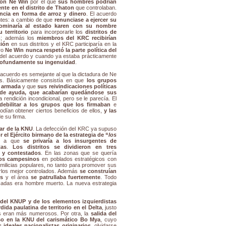
con Ne Win
por el que
sus hombres podrían
te en el distrito de Thaton
que controlaban.
encia en forma de arroz y dinero
. El acuerdo
antes: a cambio de que
renunciase a ejercer su
ominaría al estado karen con su nombre
u territorio
para incorporarle los
distritos de
m
; además los
miembros del KRC recibirían
ción
en sus distritos y el KRC participaría en la
ero
Ne Win nunca respetó la parte política del
del acuerdo y cuando ya estaba prácticamente
ofundamente su ingenuidad
.
l acuerdo es semejante al que la dictadura de Ne
as. Básicamente consistía en que
los grupos
a armada
y que
sus reivindicaciones políticas
 de ayuda, que acabarían quedándose sus
 rendición incondicional, pero se le parecía. El
debilitar a los grupos que los firmaban
e
odían obtener ciertos beneficios de ellos,
y las
e su firma.
tar de la KNU
. La defección del KRC ya supuso
 el Ejército birmano de la estrategia de “
los
an a que
se privaría a los insurgentes de
tas
.
Los distritos se dividieron en tres
s y contestados
. En las zonas que se quería
los campesinos
en poblados estratégicos con
 milicias populares, no tanto para promover sus
rlos mejor controlados. Además
se construían
os
y el área
se patrullaba fuertemente
. Todo
adas era hombre muerto. La nueva estrategia
 del KNUP y de los elementos izquierdistas
dida paulatina de territorio en el Delta
, justo
as eran más numerosos. Por otra, la
salida del
o en la KNU del carismático Bo Mya
, cuyo
 ideales nacionalistas originarios
, olvidarse