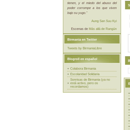
tienen, y el miedo del abuso del
S
poder corrompe a los que viven
bajo su yugo."
Aung San Suu Kyi
Escenas de
Más allá de Rangún
Birmania en Twitter
Tweets by BirmaniaLibre
Blogroll en español
B
Colabora Birmania
Escolaridad Solidaria
Sonrisas de Birmania (ya no
está activo, pero os
E
recordamos)