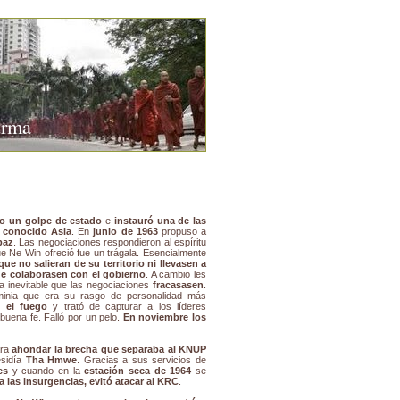
urma
io un golpe de estado
e
instauró una de las
 conocido Asia
. En
junio de 1963
propuso a
paz
. Las negociaciones respondieron al espíritu
e Ne Win ofreció fue un trágala. Esencialmente
ue no salieran de su territorio ni llevasen a
ue colaborasen con el gobierno
. A cambio les
ra inevitable que las negociaciones
fracasasen
.
inia que era su rasgo de personalidad más
o el fuego
y trató de capturar a los líderes
uena fe. Falló por un pelo.
En noviembre los
ara
ahondar la brecha que separaba al KNUP
sidía
Tha Hmwe
. Gracias a sus servicios de
es
y cuando en la
estación seca de 1964
se
 las insurgencias, evitó atacar al KRC
.