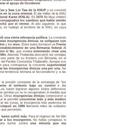
erar el apoyo de Occidente
.
Zan y Saw Ler Taw de la KNUP
y se convirtió
en en la zona oriental
. El ala militar de la KNU
cional Karen (KNLA)
. En
1974
Bo Mya celebró
consagrados los cambios que había venido
echó por el retrete
. Al año siguiente, lo que
se replegó al territorio de la KNU, en cuya
 una cierta relevancia política
. La creciente
arias insurgencias étnicas se coligasen con
hin
y los
mon
. Entre todos formaron un
Frente
establecimiento de una Birmania federal
. Al
stro U Nu
, que estaba
intentando crear una
 Win
. Además Thailandia descubrió las ventajas
una parte de su frontera con Birmania, en el
a del Partido Comunista Thailandés. Aunque sus
on para contrapesar la creciente
superioridad
ar las insurgencias étnicas una por una
. Ne
al tendencia birmana al faccionalismo y a las
la presión constante de la estrategia de “
los
nte el territorio bajo su control
e iba
 Los karen lograron algunos éxitos defensivos
 que perdían ya no lo recuperaban. A medida que
aba. Otras
insurgencias étnicas
comenzaron a
que le permitió
concentrar más y más medios
ar las cosas, la insurgencia más poderosa de
colapsó en 1989
liberando miles de soldados
s que persistían.
o karen sufrió más
. Para el régimen de Ne Win
ar a los insurgentes
. No había cortapisas ni
para luchar contra
una minoría que era