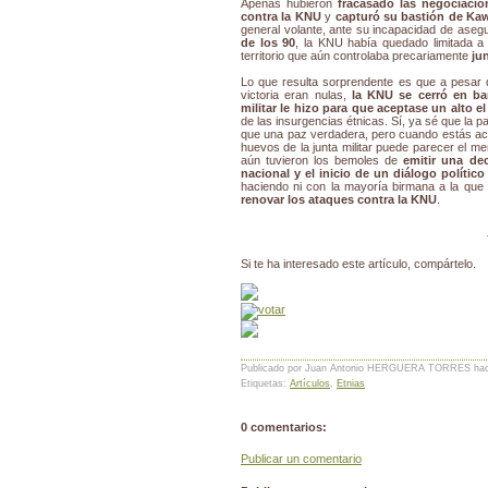
Apenas hubieron
fracasado las negociacio
contra la KNU
y
capturó su bastión de K
general volante, ante su incapacidad de aseg
de los 90
, la KNU había quedado limitada a
territorio que aún controlaba precariamente
ju
Lo que resulta sorprendente es que a pesar d
victoria eran nulas,
la KNU se cerró en ba
militar le hizo para que aceptase un alto e
de las insurgencias étnicas. Sí, ya sé que la 
que una paz verdadera, pero cuando estás acog
huevos de la junta militar puede parecer el m
aún tuvieron los bemoles de
emitir una dec
nacional y el inicio de un diálogo político
haciendo ni con la mayoría birmana a la que
renovar los ataques contra la KNU
.
Si te ha interesado este artículo, compártelo.
Publicado por Juan Antonio HERGUERA TORRES
ha
Etiquetas:
Artículos
,
Etnias
0 comentarios:
Publicar un comentario