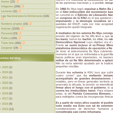
Humor
(22)
de las pamemas marxistas y, si posible,
recup
Imágenes
(256)
En
1966
Bo Mya logró
expulsar a Mahn Ba 
Lecturas
(11)
en el
líder indiscutible del movimiento kar
se convirtió en el
Ejército de Liberación Na
Liga Nacional para la Democracia
(116)
un
congreso de la KNU
en el que quedaron
impulsando
y
la ideología socialista se 
Nombres propios
(15)
quedaba del KNUP, cada vez más acogotado, 
organización quedó integrado.
Noticias
(1526)
A mediados de los setenta Bo Mya consiguió
Personal
(23)
presión del régimen de Ne Win llevó a que
v
Política
(155)
los karen
; fueron los
kachín
, los
chin
, los
rak
Democrático Nacional
cuyo objetivo era el
Thein Sein
(282)
Frente
se sumó incluso el ex-Primer Mini
Zarganar
(19)
plataforma democrática de oposición a Ne
de tener al anticomunista Bo Mya cubriendo 
momento en el que se enfrentaba a la guerrill
bazas políticas eran importantes, no bastar
rchivo del blog
militar de un Ne Win determinado a aplast
Win se vería además ayudado por la tradicion
pequeñas rencillas.
►
2025
(
1
)
►
2024
(
1
)
Durante
los ochenta
la KNU tuvo que sufrir 
cuatro cortes
” que iba
mellando lentame
►
2021
(
1
)
acompañado de grandes devastaciones
.
notables, pero en líneas generales territorio
►
2020
(
1
)
avanzaba la década, la presión se intensific
firmar altos el fuego con el gobierno
, lo 
►
2019
(
2
)
contra los irreductibles karen
. Para empeor
►
2018
(
5
)
todas, la del
Partido Comunista Birmano, 
para redirigirlos contra las insurgencias étnica
►
2017
(
1
)
Es a partir de estos años cuando el puebl
►
2016
(
9
)
todo medio era lícito con tal de extermin
consideraciones de derechos humanos 
►
2015
(
12
)
considerada casi como inhumana
.