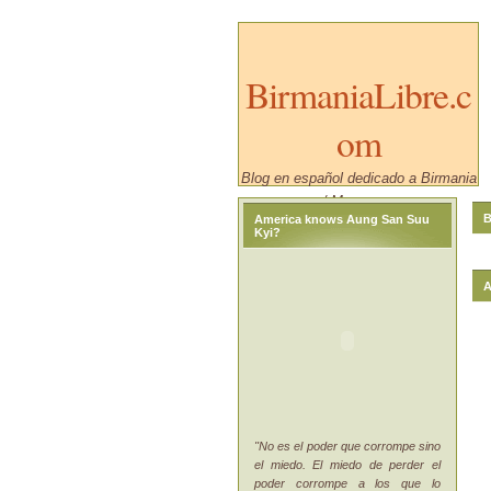
BirmaniaLibre.c
om
Blog en español dedicado a Birmania
/ Myanmar.
B
America knows Aung San Suu
Kyi?
A
"No es el poder que corrompe sino
el miedo. El miedo de perder el
poder corrompe a los que lo