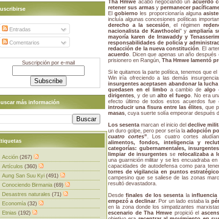
Tha Hmwe
acabó negociando un
acuerdo 
retener sus armas
y
permanecer pacíficamen
uscribirse
El
gobierno
les proporcionaría alguna
asist
incluía algunas concesiones políticas import
derecho a la secesión
, el régimen
reden
Entradas
nacionalista de Kawthoolei
” y
ampliaría s
mayoría karen de Irrawaddy y Tenasseri
Comentarios
responsabilidades de policía y administra
redacción de la nueva constitución
. El art
acuerdo
. Dicen que apenas un año después 
prisionero en Rangún,
Tha Hmwe lamentó pr
Suscripción por e-mail
Si le quitamos la parte política, tenemos que e
Win iría ofreciendo a las demás insurgenci
insurgentes aceptasen abandonar la luch
quedasen en el limbo
a cambio de
algo
dirigentes
, y de un
alto el fuego
. No era una
efecto último de todos estos acuerdos fue
uscar más información
introducir una fisura entre las élites
, que p
masas
, cuya suerte solía empeorar después d
Los sesenta
marcan el inicio del
declive mili
un duro golpe, pero peor sería la
adopción por
cuatro cortes
”
. Los cuatro cortes aludí
tiquetas
alimentos, fondos, inteligencia y reclu
categorías: gubernamentales, insurgente
limpiar de insurgentes
se
relocalizaba a 
Acción
(267)
una guarnición militar y se les encuadraba en
capacidades de autodefensa como para tene
Artículos
(360)
torres de vigilancia en puntos estratégic
Aung San Suu Kyi
(491)
campesino que se saliese de las zonas marc
resultó devastadora.
Conociendo Birmania
(69)
Desastres naturales
(71)
Desde
finales de los sesenta
la
influencia
empezó a declinar
. Por un lado estaba la
pér
Economía
(32)
en la zona donde los simpatizantes marxist
Etnias
(192)
escenario de Tha Hmwe
propició el
ascens
objetivo era
recentrar al movimiento en sus