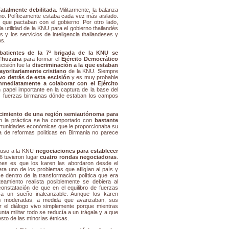
atalmente debilitada
. Militarmente, la balanza
no. Políticamente estaba cada vez más aislado.
que pactaban con el gobierno. Por otro lado,
a utilidad de la KNU para el gobierno thailandés
s y los servicios de inteligencia thailandeses y
os.
atientes de la 7ª brigada de la KNU se
 Thuzana
para formar el
Ejército Democrático
cisión fue la
discriminación a la que estaban
ayoritariamente cristiano
de la KNU. Siempre
vo detrás de esta escisión
y es muy probable
ediatamente a colaborar con el Ejército
papel importante en la captura de la base del
s fuerzas birmanas dónde estaban los campos
ecimiento de una región semiautónoma para
n la práctica se ha comportado con
bastante
rtunidades económicas que le proporcionaba su
a de reformas políticas en Birmania no parece
opuso a la KNU
negociaciones para establecer
6 tuvieron lugar
cuatro rondas negociadoras
.
nes es que los karen las abordaron desde el
era uno de los problemas que afligían al país y
se dentro de la transformación política que era
eamiento realista posiblemente se debiera al
onstatación de que en el equilibro de fuerzas
ra un sueño inalcanzable. Aunque los karen
vas moderadas, a medida que avanzaban, sus
 el diálogo vivo simplemente porque mientras
nta militar todo se reducía a un trágala y a que
sto de las minorías étnicas.