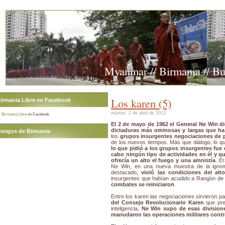
Myanmar // Birmania // B
Los karen (5)
irmania Libre en Facebook
martes, 2 de abril de 2013
Birmania Libre
on Facebook
El 2 de mayo de 1962 el General Ne Win d
dictaduras más ominosas y largas que ha
migos de Birmania
los
grupos insurgentes
negociaciones de 
de los nuevos tiempos. Más que diálogo, lo qu
lo que pidió a los grupos insurgentes fue q
cabo ningún tipo de actividades en él y q
ofrecía un alto el fuego y una amnistía
. E
Ne Win, en una nueva muestra de la ignom
destacado,
violó las condiciones del alt
insurgentes que habían acudido a Rangún de b
combates se reiniciaron
.
Entre los karen las negociaciones sirvieron p
del Consejo Revolucionario Karen
que pre
inteligencia,
Ne Win supo de esas division
reanudaron las operaciones militares contra