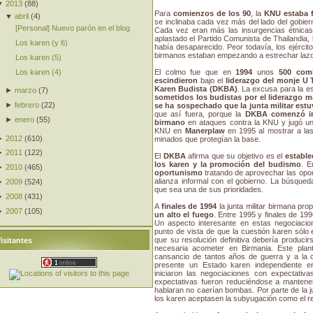
▼
2013
(
88
)
Para
comienzos de los 90
, la
KNU estaba f
▼
abril
(
4
)
se inclinaba cada vez más del lado del gobier
[Personal] Nuevo parón en el blog
Cada vez eran más las insurgencias étnicas 
aplastado el Partido Comunista de Thailandia, l
Los karen (y 6)
había desaparecido. Peor todavía, los ejército
birmanos estaban empezando a estrechar laz
Los karen (5)
Los karen (4)
El colmo fue que en
1994
unos
500 comb
escindieron
bajo el
liderazgo del monje U
Karen Budista (DKBA)
. La excusa para la es
►
marzo
(
7
)
sometidos los budistas por el liderazgo m
►
febrero
(
22
)
se ha sospechado que la junta militar estu
que así fuera, porque la
DKBA comenzó inm
►
enero
(
55
)
birmano
en ataques contra la KNU y jugó un 
KNU en
Manerplaw
en 1995 al mostrar a la
►
2012
(
610
)
minados que protegían la base.
►
2011
(
122
)
El
DKBA
afirma que su objetivo es el
establ
los karen y la promoción del budismo
. E
►
2010
(
465
)
oportunismo
tratando de aprovechar las opo
alianza informal con el gobierno. La búsqued
►
2009
(
524
)
que sea una de sus prioridades.
►
2008
(
431
)
A
finales de 1994
la junta militar birmana pr
►
2007
(
105
)
un alto el fuego
. Entre 1995 y finales de 199
Un aspecto interesante en estas negociacio
punto de vista de que la cuestión karen sólo 
que su resolución definitiva debería producir
isitantes
necesaria acometer en Birmania. Este plant
cansancio de tantos años de guerra y a la c
presente un Estado karen independiente e
iniciaron las negociaciones con expectati
expectativas fueron reduciéndose a mantener
hablaran no caerían bombas. Por parte de la ju
los karen aceptasen la subyugación como el re