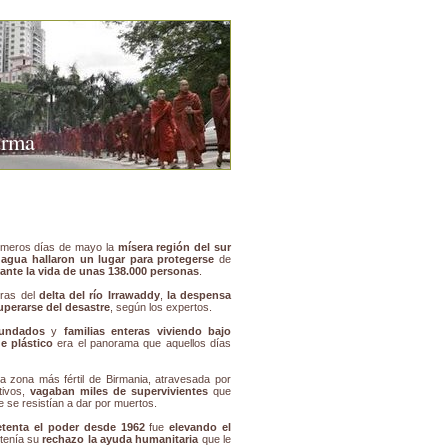
urma
imeros días de mayo la
mísera región del sur
 agua hallaron un lugar para protegerse
de
lante la vida de unas 138.000 personas
.
eras del
delta del río Irrawaddy
,
la despensa
uperarse del desastre
, según los expertos.
nundados
y
familias enteras viviendo bajo
e plástico
era el panorama que aquellos días
la zona más fértil de Birmania, atravesada por
tivos,
vagaban miles de supervivientes
que
e se resistían a dar por muertos.
etenta el poder desde 1962
fue
elevando el
ntenía su
rechazo la ayuda humanitaria
que le