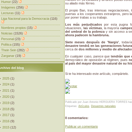
Humor
(22)
su aliado más férreo.
Imágenes
(256)
El propio Ban, tras intensas negociaciones, 
Lecturas
(11)
puertas a los cooperantes extranjeros, pero la
por poner trabas a su trabajo.
Liga Nacional para la Democracia
(116)
Los más perjudicados
por esta pugna fu
Nombres propios
(15)
situaciones,
las víctimas
, la mayoría
campes
del umbral de la pobreza
y sin acceso a se
Noticias
(1526)
ahora padecen la hambruna.
Personal
(23)
Siete meses después de 'Nargis'
, todaví
Política
(155)
desastre tendrá en las generaciones futur
cerca de
dos millones y medio de afectado
Thein Sein
(282)
Zarganar
(19)
En cualquier caso, parece que
tendrán que e
democrático de oposición al régimen, pues
ne
al país del mayor desastre natural de su his
rchivo del blog
Si te ha interesado este artículo, compártelo.
►
2025
(
1
)
►
2024
(
1
)
►
2021
(
1
)
►
2020
(
1
)
Publicado por Juan Antonio HERGUERA TORRES
ha
►
2019
(
2
)
Etiquetas:
Artículos
,
Desastres naturales
►
2018
(
5
)
►
2017
(
1
)
0 comentarios:
►
2016
(
9
)
Publicar un comentario
►
2015
(
12
)