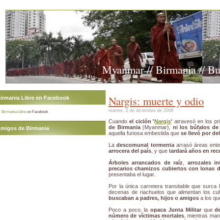
Myanmar // Birmania // B
Nargis: muerte y odio
irmania Libre en Facebook
martes, 2 de diciembre de 2008
Birmania Libre
on Facebook
Cuando
el ciclón '
Nargis
'
atravesó en los pr
de Birmania
(Myanmar),
ni los búfalos de
migos de Birmania
aquella furiosa embestida que
se llevó por de
La
descomunal tormenta
arrasó áreas ent
arrocera del país
, y que
tardará años en rec
Árboles arrancados de raíz
,
arrozales i
precarios chamizos cubiertos con lonas d
presentaba el lugar.
Por la única carretera transitable que surca 
decenas de riachuelos que alimentan los cul
buscaban a padres, hijos o amigos
a los qu
Poco a poco, la
opaca Junta Militar
que
d
número de víctimas mortales
, mientras ma