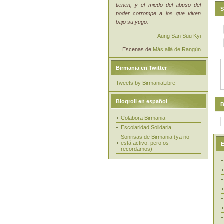
tienen, y el miedo del abuso del
S
poder corrompe a los que viven
bajo su yugo."
Aung San Suu Kyi
Escenas de
Más allá de Rangún
Birmania en Twitter
Tweets by BirmaniaLibre
Blogroll en español
B
Colabora Birmania
Escolaridad Solidaria
Sonrisas de Birmania (ya no
está activo, pero os
E
recordamos)