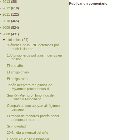
►
2013
(
88
)
Publicar un comentario
►
2012
(
610
)
►
2011
(
122
)
►
2010
(
465
)
►
2009
(
524
)
▼
2008
(
431
)
▼
diciembre
(
24
)
9 jóvenes de la LND detenidos por
pedir la liberac...
138 prisioneros políticos muertos en
prisión
Fin de año
El amigo chino
El amigo ruso
Japón aceptará refugiados de
Myanmar procedentes d...
Suu Kyi Miembro Honorífico del
Consejo Mundial de ...
Compañías que apoyan al régimen
birmano
El tráfico de menores podría haber
aumentado tras ...
Sin novedad
20-N: día universal del niño
Google AdSense y Birmania