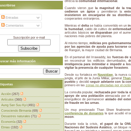
ofrecía la
comunidad internacional
.
uscribirse
Cuando vieron que
la magnitud de la tra
cedieron un ápice
y permitieron la
ent
insistieron en encargarse de su distribu
Entradas
cooperantes extranjeros.
Comentarios
Mientras el
delta
se había convertido en un
i
la humedad
, caldo de cultivo de
enfermedad
artículos básicos
se disparaban
por el aume
naciones más pobres del planeta.
Suscripción por e-mail
Al mismo tiempo,
milicias pro gubernamenta
por las agencias de ayuda para lucrarse c
de Rangún, la mayor ciudad de Birmania.
En el pantanal del Irrawaddy, las
fuerzas de 
en reconstruir los edificios derrumbados,
d
uscar más información
inteligencia para intimidar e impedir a l
vigilar la presencia de cualquier forastero
.
Desde su fortaleza en
Naypidaw
, la nueva c
jungla, el jefe de la Junta Militar, general
Than
pueblo
y decidió
seguir adelante con la co
tiquetas
primero en las
zonas no afectadas por el cicló
La consulta popular,
rechazada por toda la 
Acción
(267)
apoyo de una población
atenazada por e
enorgullece de permanecer
aislado del exter
Artículos
(360)
de fraude en las urnas
.
Aung San Suu Kyi
(491)
Un muy presionado Than Shwe finalmente 
Conociendo Birmania
(69)
conferencia de donantes
la que acudió el s
Desastres naturales
(71)
moon
.
Economía
(32)
Durante toda la crisis,
el papel de la ON
Etnias
(192)
Naciones del Sudeste Asiático
, un bloque 
fracasó en su iniciativa y arrancó pocas conce