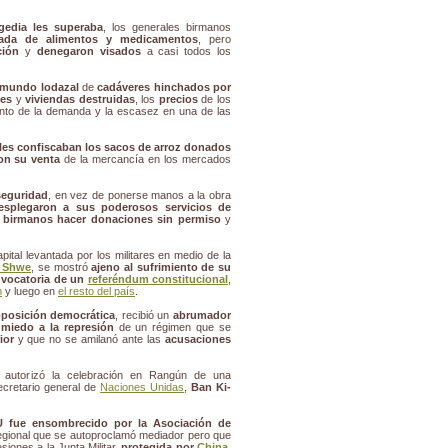
gedia les superaba
, los generales birmanos
rada de alimentos y medicamentos
, pero
ción
y
denegaron visados
a casi todos los
nmundo lodazal
de
cadáveres hinchados por
es
y
viviendas destruidas
, los
precios
de los
nto de la demanda y la escasez en una de las
les confiscaban los sacos de arroz donados
on su venta
de la mercancía en los mercados
seguridad
, en vez de ponerse manos a la obra
esplegaron a sus poderosos servicios de
os birmanos hacer donaciones sin permiso
y
apital levantada por los militares en medio de la
 Shwe
, se mostró
ajeno al sufrimiento de su
nvocatoria de un
referéndum constitucional
,
n
y luego en
el resto del país
.
oposición democrática
, recibió un
abrumador
l
miedo a la represión
de un régimen que se
ior
y que no se amilanó ante las
acusaciones
autorizó la celebración en Rangún de una
ecretario general de
Naciones Unidas
,
Ban Ki-
U fue ensombrecido por la Asociación de
regional que se autoproclamó mediador pero que
siones a la Junta Militar,
protegida por
China
,