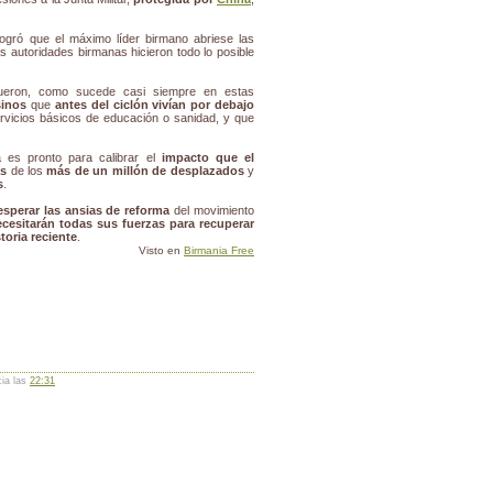
logró que el máximo líder birmano abriese las
s autoridades birmanas hicieron todo lo posible
eron, como sucede casi siempre en estas
inos
que
antes del ciclón vivían por debajo
rvicios básicos de educación o sanidad, y que
a es pronto para calibrar el
impacto que el
as
de los
más de un millón de desplazados
y
s
.
sperar las ansias de reforma
del movimiento
cesitarán todas sus fuerzas para recuperar
toria reciente
.
Visto en
Birmania Free
cia las
22:31