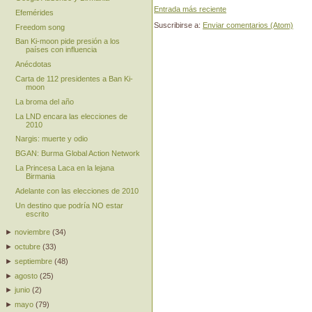
Entrada más reciente
Efemérides
Suscribirse a:
Enviar comentarios (Atom)
Freedom song
Ban Ki-moon pide presión a los
países con influencia
Anécdotas
Carta de 112 presidentes a Ban Ki-
moon
La broma del año
La LND encara las elecciones de
2010
Nargis: muerte y odio
BGAN: Burma Global Action Network
La Princesa Laca en la lejana
Birmania
Adelante con las elecciones de 2010
Un destino que podría NO estar
escrito
►
noviembre
(
34
)
►
octubre
(
33
)
►
septiembre
(
48
)
►
agosto
(
25
)
►
junio
(
2
)
►
mayo
(
79
)