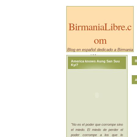
BirmaniaLibre.c
om
Blog en español dedicado a Birmania
/ Myanmar.
B
America knows Aung San Suu
Kyi?
A
"No es el poder que corrompe sino
el miedo. El miedo de perder el
poder corrompe a los que lo