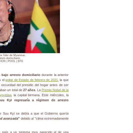
ex líder de Myanmar,
esto domiciliario.
ON | POOL | EFE
 bajo arresto domiciliario
durante la anterior
s el
golpe de Estado de febrero de 2021
, la que
la oscuridad del presidio del hogar antes de ser
ban un total de
27 años
. La
Premio Nobel de la
ypyidaw
, la capital birmana. Este miércoles, la
uu Kyi regresaría a régimen de arresto
 de Suu Kyi se debía a que el Gobierno quería
ad avanzada
"
debido al "
clima extremadamente
su país a un sistema muy parecido al de una