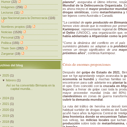
Humor
(22)
planeta
"
, aseguraba el último informe, res
Mundial de la Delincuencia Organizada
. E
Imágenes
(256)
es ahora mismo el
mayor productor mundial
drogas sintéticas
, como
metanfetamina y 
Lecturas
(11)
tan lejanos como Australia o Canadá.
Liga Nacional para la Democracia
(116)
"
La cantidad de
opio producido en Birmani
hemos visto desde que lo medimos por prime
Nombres propios
(15)
Karimipour
, representante regional de
Ofici
Noticias
(1526)
el Delito
(UNODC), una organización que, en
había adelantado a Afganistán como la pri
Personal
(23)
Política
(155)
"
Como la dinámica del conflicto en el paí
suministro globales se adaptan a la
prohibic
Thein Sein
(282)
vemos un riesgo significativo de una
mayo
próximos años
", continúa Karimipour.
Zarganar
(19)
Crisis de enormes proporciones
rchivo del blog
Después del
golpe de Estado de 2021
, Bi
▼
2025
(
1
)
que se fue agrandando según avanzaba la
gu
economía se hundió
y muchas familias se 
▼
febrero
(
1
)
encontraron para salir adelante era
plantar l
Así se ha convertido Birmania en la
el opio. Esto coincidió con la
cruzada en Afga
capital mundia...
llegando a frenar de golpe casi toda la pro
mayor proveedor mundial (más del 80%
clandestinos
en zonas de guerra transform
►
2024
(
1
)
cubrir la demanda mundial
.
►
2021
(
1
)
La ruta del tráfico de heroína se desvió to
habitual surtidor de drogas sintéticas del Sude
►
2020
(
1
)
acuñó hace años la Agencia Central de Intelig
►
2019
(
2
)
área fronteriza donde se encuentran Tailan
sus selvas, las
milicias locales
que luchan 
►
2018
(
5
)
producción
sobre todo de
metanfetamina
,
la heroína
.