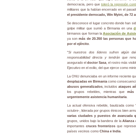
democracia, pero que
toleró la represión con
militares que la habían encerrado en el pasa
el presidente derrocado,
Win Myint
, de 72 
Se desconoce el lugar concreto donde han sid
golpe militar que sumió a Birmania en una
d
birmanos que forman la
Asociación de Asiste
ya son
más de 20.350 las personas que ha
por el ejército
.
"
Si nuestros dos líderes sufren algún da
responsabilidad directa y tendrán que ren
asegurado el
doctor Sasa
, el rostro más visib
Ejecutivo en el exilio, del que ejerce como min
La ONU denunciaba en un informe reciente q
desplazadas en Birmania
como consecuencia 
abusos generalizados
, incluidos
ataques aé
los grupos rebeldes, mientras que
más 
urgentemente asistencia humanitaria
.
La actual ofensiva rebelde, bautizada como 
octubre-, liderada por grupos étnicos bien ar
varias ciudades y puestos de avanzada q
grupos, unidos bajo la bandera de la
Alianza
importantes
cruces fronterizos
que represen
países vecinos como
China e India
.