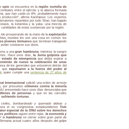
e opio
se encuentra en la
región norteña de
combates entre el ejército y la alianza formada
oína, que han caído un 8%, probablemente haya
a producción
", afirma Karimipour. Los expertos
boratorios repartidos por todo Shan, han bajado
éxtasis, la ketamina y la yaba -una mezcla de
cantidades de estas sustancias por la región.
ha ido prosperando de la mano de la
explotación
rbios mundos les une una cosa en común: los
os jóvenes birmanos
que terminan trabajando
a poder costearse sus dosis.
soma a una
gran hambruna
, mientras la sangre
artes. Hace unos días,
la Junta golpista que
l estado de emergencia
que debía expirar a
oniendo de nuevo la celebración de unas
mesa de los generales que estuvieron detrás del
1, que
expulsaron a la fuerza del poder al
i
, quien cumple una
sentencia de 27 años de
al Internacional
solicitó una orden de arresto
g
, por presuntos
crímenes contra la minoría
ONU presentado hace unos días denunciaba que
illones de personas
y que en las cárceles
 sufriendo torturas
.
 civiles, bombardeado y quemado aldeas y
gura el ex congresista estadounidense
Tom
lator especial de la ONU sobre los derechos
os políticos
siguen entre rejas,
la economía y
 Y la
hambruna
se cierne sobre gran parte de
a Birmania actual cuatro años después del golpe