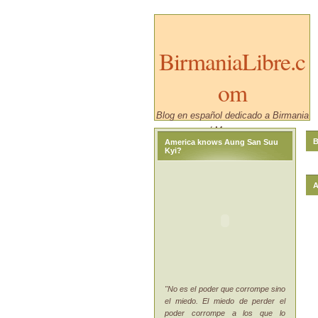
BirmaniaLibre.c
om
Blog en español dedicado a Birmania
/ Myanmar.
B
America knows Aung San Suu
Kyi?
A
"No es el poder que corrompe sino
el miedo. El miedo de perder el
poder corrompe a los que lo