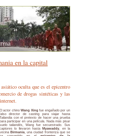
urma
ania en la capital
 asiático oculta que es el epicentro
omercio de drogas sintéticas y las
internet.
El actor chino
Wang Xing
fue engañado por un
falso director de casting para viajar hasta
Tailandia con el pretexto de hacer una prueba
para participar en una película. Nada más pisar
suelo tailandés, Wang fue secuestrado. Sus
captores lo llevaron hasta
Myawaddy
, en la
vecina
Birmania
, una ciudad fronteriza que se
ha convertido en el
epicentro de la