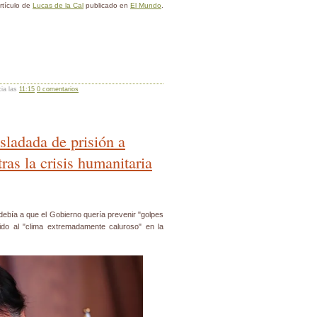
rtículo de
Lucas de la Cal
publicado en
El Mundo
.
cia las
11:15
0 comentarios
asladada de prisión a
ras la crisis humanitaria
 debía a que el Gobierno quería prevenir "golpes
do al "clima extremadamente caluroso" en la