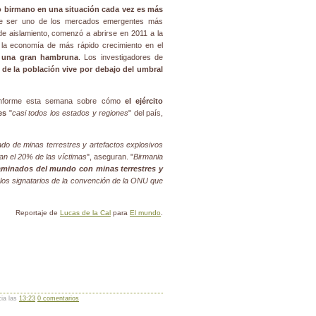
lo birmano en una situación cada vez es más
de ser uno de los mercados emergentes más
 aislamiento, comenzó a abrirse en 2011 a la
6 la economía de más rápido crecimiento en el
e una gran hambruna
. Los investigadores de
d de la población vive por debajo del umbral
informe esta semana sobre cómo
el ejército
es
"
casi todos los estados y regiones
" del país,
o de minas terrestres y artefactos explosivos
tan el 20% de las víctimas
", aseguran. "
Birmania
aminados del mundo con minas terrestres y
los signatarios de la convención de la ONU que
Reportaje de
Lucas de la Cal
para
El mundo
.
cia las
13:23
0 comentarios