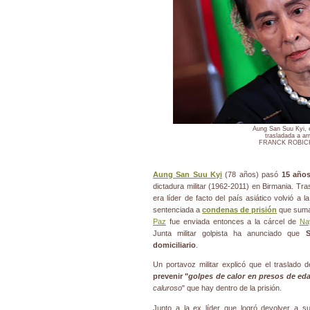
Aung San Suu Kyi, 
trasladada a arr
FRANCK ROBICH
Aung San Suu Kyi
(78 años) pasó
15 años
dictadura militar (1962-2011) en Birmania. Tra
era líder de facto del país asiático volvió a 
sentenciada a
condenas de prisión
que suma
Paz
fue enviada entonces a la cárcel de
Na
Junta militar golpista ha anunciado que
S
domiciliario
.
Un portavoz militar explicó que el traslado
prevenir "
golpes de calor en presos de ed
caluroso
" que hay dentro de la prisión.
Junto a la ex líder que logró devolver a 