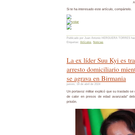
A
Si te ha interesado este artículo, compártelo.
Publicado por Juan Antonio HERGUERA TORRES
ha
Etiquetas:
Artículos
,
Noticias
La ex líder Suu Kyi es tr
arresto domiciliario mient
se agrava en Birmania
jueves, 18 de abril de 2024
Un portavoz militar explicó que su traslado se
de calor en presos de edad avanzada" debi
prisión.