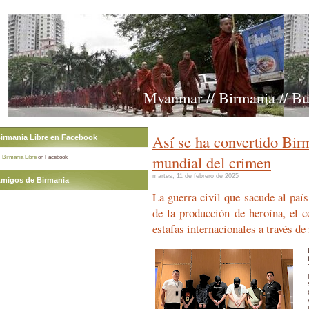
Myanmar // Birmania // B
Así se ha convertido Birm
irmania Libre en Facebook
mundial del crimen
Birmania Libre
on Facebook
martes, 11 de febrero de 2025
migos de Birmania
La guerra civil que sacude al país
de la producción de heroína, el c
estafas internacionales a través de 