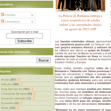
uscribirse
Entradas
La Policía de Birmania entrega a
cinco sospechosos de estafas
Comentarios
'online' a las autoridades chinas,
en agosto de 2023.AFP
Suscripción por e-mail
Las
bandas criminales chinas
, aprovechan
una
sangrienta guerra civil
, se hicieron con
con grupos armados étnicos y señores de 
los militares que dieron un
golpe de Estado 
uscar más información
cambio de que les facilitaran la entrada y la i
donde ejecutan fraudes en línea
en muchos
solitarias de todo el mundo. Aunque la mayoría
Estados Unidos y Europa.
Estas mafias también engañan
miles de 
Birmania o Tailandia con falsas promesas 
tiquetas
luego las secuestran y obligan a trabajar h
Desde que en
septiembre del año pasado
Acción
(267)
Gobierno golpista birmano
para que persi
criminales han sido detenidos y trasladad
Artículos
(360)
Aung San Suu Kyi
(491)
Estas redes que manejan
estafas por Intern
las muchas patas del
semillero de delincue
Conociendo Birmania
(69)
Birmania desde que los militares derrocaran al 
en estos momentos un
refugio seguro para t
Desastres naturales
(71)
Es una
tierra fértil para las drogas sintéti
Economía
(32)
especies
y de los tan demandados
minerales
Etnias
(192)
"
Birmania es en estos momentos el mayo