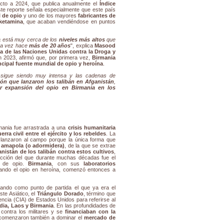
pecto a 2024, que publica anualmente el
Índice
ste reporte señala especialmente que este país
 de opio
y uno de los mayores
fabricantes de
ketamina
, que acaban vendiéndose en puntos
a
está muy cerca de los
niveles más altos
que
ra vez hace
más de 20 años
", explica
Masood
na de las Naciones Unidas contra la Droga y
 2023, afirmó que, por primera vez,
Birmania
ncipal fuente mundial de opio y heroína
.
s sigue siendo muy intensa y las cadenas de
ión que lanzaron los talibán en Afganistán
,
r expansión del opio en Birmania en los
rmania fue arrastrada a una
crisis humanitaria
erra civil entre el ejército y los rebeldes
. La
lanzaron al campo porque la única forma que
a amapola (o adormidera)
, de la que se extrae
nistán de los talibán contra estos cultivos
,
ducción del que durante muchas décadas fue el
) de opio.
Birmania
, con sus
laboratorios
ando el opio en heroína, comenzó entonces a
mando como punto de partida el que ya era el
ste Asiático, el
Triángulo Dorado
, término que
encia (CIA) de Estados Unidos para referirse al
dia, Laos y Birmania
. En las profundidades de
contra los militares y se
financiaban con la
 comenzaron también a dominar el
mercado de