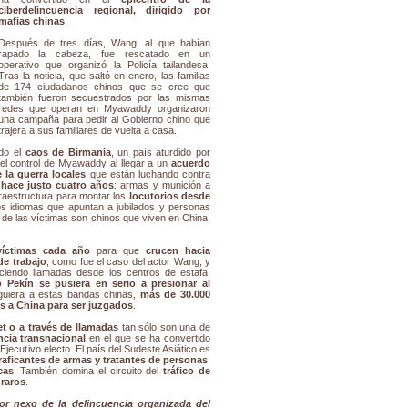
ciberdelincuencia regional, dirigido por
mafias chinas
.
Después de tres días, Wang, al que habían
rapado la cabeza, fue rescatado en un
operativo que organizó la Policía tailandesa.
Tras la noticia, que saltó en enero, las familias
de 174 ciudadanos chinos que se cree que
también fueron secuestrados por las mismas
redes que operan en Myawaddy organizaron
una campaña para pedir al Gobierno chino que
trajera a sus familiares de vuelta a casa.
do el
caos de Birmania
, un país aturdido por
 el control de Myawaddy al llegar a un
acuerdo
la guerra locales
que están luchando contra
hace justo cuatro años
: armas y munición a
nfraestructura para montar los
locutorios desde
 idiomas que apuntan a jubilados y personas
 de las víctimas son chinos que viven en China,
víctimas cada año
para que
crucen hacia
de trabajo
, como fue el caso del actor Wang, y
aciendo llamadas desde los centros de estafa.
 Pekín se pusiera en serio a presionar al
guiera a estas bandas chinas,
más de 30.000
os a China para ser juzgados
.
et o a través de llamadas
tan sólo son una de
ncia transnacional
en el que se ha convertido
Ejecutivo electo. El país del Sudeste Asiático es
raficantes de armas y tratantes de personas
.
cas
. También domina el circuito del
tráfico de
 raros
.
r nexo de la delincuencia organizada del