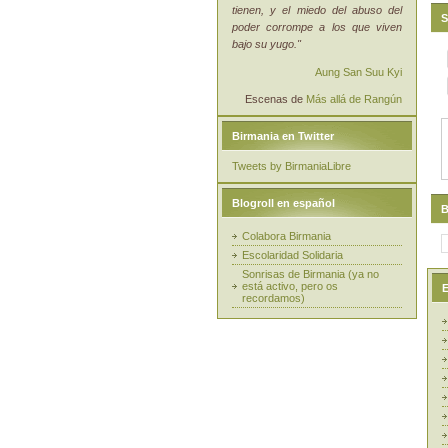
tienen, y el miedo del abuso del
S
poder corrompe a los que viven
bajo su yugo."
Aung San Suu Kyi
Escenas de
Más allá de Rangún
Birmania en Twitter
Tweets by BirmaniaLibre
Blogroll en español
B
Colabora Birmania
Escolaridad Solidaria
Sonrisas de Birmania (ya no
está activo, pero os
E
recordamos)