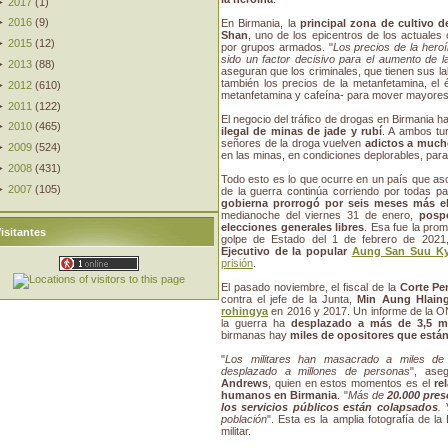
►
2017
(
1
)
►
2016
(
9
)
En Birmania, la
principal zona de cultivo d
Shan
, uno de los epicentros de los actuales 
►
2015
(
12
)
por grupos armados. "
Los precios de la her
sido un factor decisivo para el aumento de l
►
2013
(
88
)
aseguran que los criminales, que tienen sus la
también los precios de la metanfetamina, el 
►
2012
(
610
)
metanfetamina y cafeína- para mover mayores 
►
2011
(
122
)
El negocio del tráfico de drogas en Birmania 
►
2010
(
465
)
ilegal de minas de jade y rubí
. A ambos tu
señores de la droga vuelven
adictos a much
►
2009
(
524
)
en las minas, en condiciones deplorables, par
►
2008
(
431
)
Todo esto es lo que ocurre en un país que a
►
2007
(
105
)
de la guerra continúa corriendo por todas p
gobierna prorrogó por seis meses más e
medianoche del viernes 31 de enero,
posp
elecciones generales libres
. Esa fue la pro
isitantes
golpe de Estado del 1 de febrero de 202
Ejecutivo de la popular
Aung San Suu Ky
prisión
.
El pasado noviembre, el fiscal de la
Corte Pen
contra el jefe de la Junta,
Min Aung Hlain
rohingya
en 2016 y 2017. Un informe de la 
la guerra ha
desplazado a más de 3,5 m
birmanas hay
miles de opositores que están
"
Los militares han masacrado a miles de
desplazado a millones de personas
", ase
Andrews
, quien en estos momentos es el
re
humanos en Birmania
. "
Más de
20.000 pres
los servicios públicos están colapsados
.
población
". Esta es la amplia fotografía de l
militar.