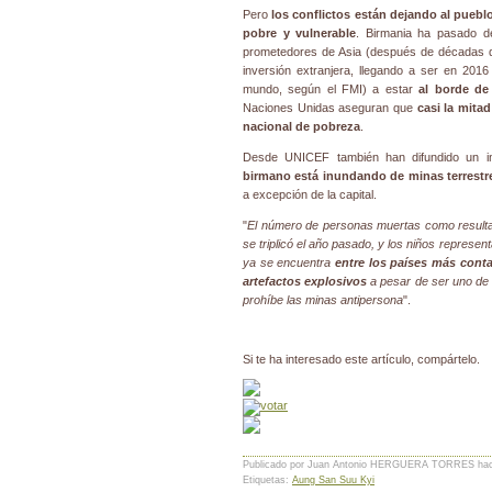
Pero
los conflictos están dejando al pueb
pobre y vulnerable
. Birmania ha pasado 
prometedores de Asia (después de décadas de
inversión extranjera, llegando a ser en 201
mundo, según el FMI) a estar
al borde d
Naciones Unidas aseguran que
casi la mita
nacional de pobreza
.
Desde UNICEF también han difundido un 
birmano está inundando de minas terrestr
a excepción de la capital.
"
El número de personas muertas como resultad
se triplicó el año pasado, y los niños represen
ya se encuentra
entre los países más cont
artefactos explosivos
a pesar de ser uno de 
prohíbe las minas antipersona
".
Si te ha interesado este artículo, compártelo.
Publicado por Juan Antonio HERGUERA TORRES
ha
Etiquetas:
Aung San Suu Kyi