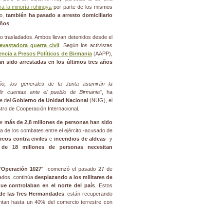
tra la minoría rohingya
por parte de los mismos
do,
también ha pasado a arresto domiciliario
años
.
o trasladados. Ambos llevan detenidos desde el
evastadora guerra civil
. Según los activistas
ncia a Presos Políticos de Birmania
(AAPP),
n sido arrestadas en los últimos tres años
ño, los generales de la Junta asumirán la
dir cuentas ante el pueblo de Birmania
", ha
le del
Gobierno de Unidad Nacional
(NUG), el
istro de Cooperación Internacional.
ue
más de 2,8 millones de personas han sido
de los combates entre el ejército -acusado de
reos contra civiles
e
incendios de aldeas
- y
de 18 millones de personas necesitan
"
Operación 1027
" -comenzó el pasado 27 de
mados, continúa
desplazando a los militares de
ue controlaban en el norte del país
. Estos
 de las Tres Hermandades
, están recuperando
tan hasta un 40% del comercio terrestre con