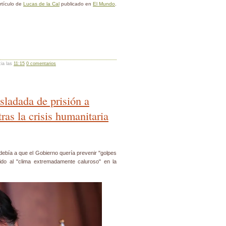
rtículo de
Lucas de la Cal
publicado en
El Mundo
.
cia las
11:15
0 comentarios
asladada de prisión a
ras la crisis humanitaria
 debía a que el Gobierno quería prevenir "golpes
do al "clima extremadamente caluroso" en la