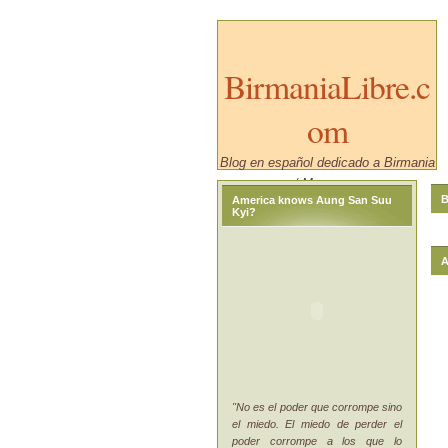
BirmaniaLibre.c
om
Blog en español dedicado a Birmania
/ Myanmar.
B
America knows Aung San Suu
Kyi?
A
"No es el poder que corrompe sino
el miedo. El miedo de perder el
poder corrompe a los que lo