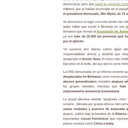
democracia, pero que
toleró la represión con
militares que la habían encerrado en el pasa
el presidente derrocado,
Win Myint
, de 72 
Se desconoce el lugar concreto donde han sid
golpe militar que sumió a Birmania en una
d
birmanos que forman la
Asociación de Asiste
ya son
más de 20.350 las personas que ha
por el ejército
.
"
Si nuestros dos líderes sufren algún da
responsabilidad directa y tendrán que ren
asegurado el
doctor Sasa
, el rostro más visib
Ejecutivo en el exilio, del que ejerce como min
La ONU denunciaba en un informe reciente q
desplazadas en Birmania
como consecuencia 
abusos generalizados
, incluidos
ataques aé
los grupos rebeldes, mientras que
más 
urgentemente asistencia humanitaria
.
La actual ofensiva rebelde, bautizada como 
octubre-, liderada por grupos étnicos bien ar
varias ciudades y puestos de avanzada q
grupos, unidos bajo la bandera de la
Alianza
importantes
cruces fronterizos
que represen
países vecinos como
China e India
.