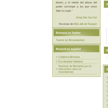
tienen, y el miedo del abuso del
S
poder corrompe a los que viven
bajo su yugo."
Aung San Suu Kyi
Escenas de
Más allá de Rangún
Birmania en Twitter
Tweets by BirmaniaLibre
Blogroll en español
B
Colabora Birmania
Escolaridad Solidaria
Sonrisas de Birmania (ya no
está activo, pero os
E
recordamos)