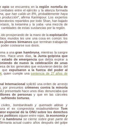
e opio
se encuentra en la
región norteña de
combates entre el ejército y la alianza formada
oína, que han caído un 8%, probablemente haya
a producción
", afirma Karimipour. Los expertos
boratorios repartidos por todo Shan, han bajado
éxtasis, la ketamina y la yaba -una mezcla de
cantidades de estas sustancias por la región.
ha ido prosperando de la mano de la
explotación
rbios mundos les une una cosa en común: los
os jóvenes birmanos
que terminan trabajando
a poder costearse sus dosis.
soma a una
gran hambruna
, mientras la sangre
artes. Hace unos días,
la Junta golpista que
l estado de emergencia
que debía expirar a
oniendo de nuevo la celebración de unas
mesa de los generales que estuvieron detrás del
1, que
expulsaron a la fuerza del poder al
i
, quien cumple una
sentencia de 27 años de
al Internacional
solicitó una orden de arresto
g
, por presuntos
crímenes contra la minoría
ONU presentado hace unos días denunciaba que
illones de personas
y que en las cárceles
 sufriendo torturas
.
 civiles, bombardeado y quemado aldeas y
gura el ex congresista estadounidense
Tom
lator especial de la ONU sobre los derechos
os políticos
siguen entre rejas,
la economía y
 Y la
hambruna
se cierne sobre gran parte de
a Birmania actual cuatro años después del golpe