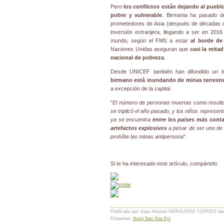
Pero
los conflictos están dejando al pueb
pobre y vulnerable
. Birmania ha pasado 
prometedores de Asia (después de décadas de
inversión extranjera, llegando a ser en 201
mundo, según el FMI) a estar
al borde d
Naciones Unidas aseguran que
casi la mita
nacional de pobreza
.
Desde UNICEF también han difundido un 
birmano está inundando de minas terrestr
a excepción de la capital.
"
El número de personas muertas como resultad
se triplicó el año pasado, y los niños represen
ya se encuentra
entre los países más cont
artefactos explosivos
a pesar de ser uno de 
prohíbe las minas antipersona
".
Si te ha interesado este artículo, compártelo.
Publicado por Juan Antonio HERGUERA TORRES
ha
Etiquetas:
Aung San Suu Kyi