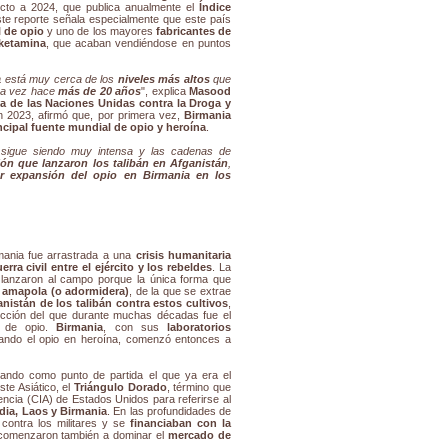
pecto a 2024, que publica anualmente el
Índice
ste reporte señala especialmente que este país
 de opio
y uno de los mayores
fabricantes de
ketamina
, que acaban vendiéndose en puntos
a
está muy cerca de los
niveles más altos
que
ra vez hace
más de 20 años
", explica
Masood
na de las Naciones Unidas contra la Droga y
 2023, afirmó que, por primera vez,
Birmania
ncipal fuente mundial de opio y heroína
.
s sigue siendo muy intensa y las cadenas de
ión que lanzaron los talibán en Afganistán
,
r expansión del opio en Birmania en los
rmania fue arrastrada a una
crisis humanitaria
erra civil entre el ejército y los rebeldes
. La
lanzaron al campo porque la única forma que
a amapola (o adormidera)
, de la que se extrae
nistán de los talibán contra estos cultivos
,
ducción del que durante muchas décadas fue el
) de opio.
Birmania
, con sus
laboratorios
ando el opio en heroína, comenzó entonces a
mando como punto de partida el que ya era el
ste Asiático, el
Triángulo Dorado
, término que
encia (CIA) de Estados Unidos para referirse al
dia, Laos y Birmania
. En las profundidades de
contra los militares y se
financiaban con la
 comenzaron también a dominar el
mercado de