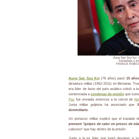
Aung San Suu Kyi, 
trasladada a arr
FRANCK ROBICH
Aung San Suu Kyi
(78 años) pasó
15 años
dictadura militar (1962-2011) en Birmania. Tra
era líder de facto del país asiático volvió a 
sentenciada a
condenas de prisión
que suma
Paz
fue enviada entonces a la cárcel de
Na
Junta militar golpista ha anunciado que
S
domiciliario
.
Un portavoz militar explicó que el traslado
prevenir "
golpes de calor en presos de ed
caluroso
" que hay dentro de la prisión.
Junto a la ex líder que logró devolver a 