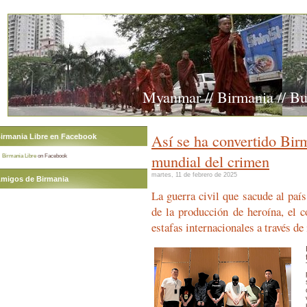
Myanmar // Birmania // B
Así se ha convertido Birm
irmania Libre en Facebook
mundial del crimen
Birmania Libre
on Facebook
martes, 11 de febrero de 2025
migos de Birmania
La guerra civil que sacude al país
de la producción de heroína, el c
estafas internacionales a través de 