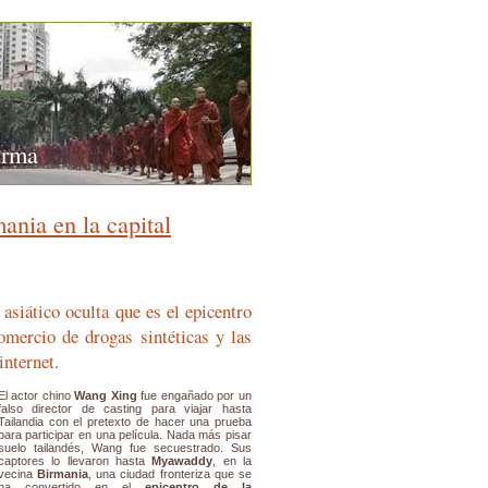
urma
ania en la capital
 asiático oculta que es el epicentro
omercio de drogas sintéticas y las
internet.
El actor chino
Wang Xing
fue engañado por un
falso director de casting para viajar hasta
Tailandia con el pretexto de hacer una prueba
para participar en una película. Nada más pisar
suelo tailandés, Wang fue secuestrado. Sus
captores lo llevaron hasta
Myawaddy
, en la
vecina
Birmania
, una ciudad fronteriza que se
ha convertido en el
epicentro de la