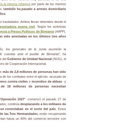
tra la minoría rohingya
por parte de los mismos
do,
también ha pasado a arresto domiciliario
años
.
o trasladados. Ambos llevan detenidos desde el
evastadora guerra civil
. Según los activistas
ncia a Presos Políticos de Birmania
(AAPP),
n sido arrestadas en los últimos tres años
ño, los generales de la Junta asumirán la
dir cuentas ante el pueblo de Birmania
", ha
le del
Gobierno de Unidad Nacional
(NUG), el
istro de Cooperación Internacional.
ue
más de 2,8 millones de personas han sido
de los combates entre el ejército -acusado de
reos contra civiles
e
incendios de aldeas
- y
de 18 millones de personas necesitan
"
Operación 1027
" -comenzó el pasado 27 de
mados, continúa
desplazando a los militares de
ue controlaban en el norte del país
. Estos
 de las Tres Hermandades
, están recuperando
tan hasta un 40% del comercio terrestre con