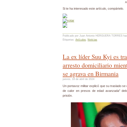
A
Si te ha interesado este artículo, compártelo.
Publicado por Juan Antonio HERGUERA TORRES
ha
Etiquetas:
Artículos
,
Noticias
La ex líder Suu Kyi es tr
arresto domiciliario mient
se agrava en Birmania
jueves, 18 de abril de 2024
Un portavoz militar explicó que su traslado se
de calor en presos de edad avanzada" debi
prisión.