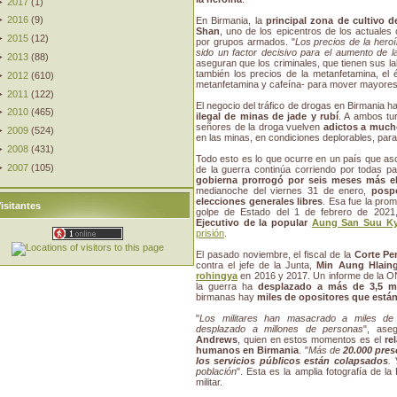
►
2017
(
1
)
►
2016
(
9
)
En Birmania, la
principal zona de cultivo d
Shan
, uno de los epicentros de los actuales 
►
2015
(
12
)
por grupos armados. "
Los precios de la her
sido un factor decisivo para el aumento de l
►
2013
(
88
)
aseguran que los criminales, que tienen sus la
también los precios de la metanfetamina, el 
►
2012
(
610
)
metanfetamina y cafeína- para mover mayores 
►
2011
(
122
)
El negocio del tráfico de drogas en Birmania 
►
2010
(
465
)
ilegal de minas de jade y rubí
. A ambos tu
señores de la droga vuelven
adictos a much
►
2009
(
524
)
en las minas, en condiciones deplorables, par
►
2008
(
431
)
Todo esto es lo que ocurre en un país que a
►
2007
(
105
)
de la guerra continúa corriendo por todas p
gobierna prorrogó por seis meses más e
medianoche del viernes 31 de enero,
posp
elecciones generales libres
. Esa fue la pro
isitantes
golpe de Estado del 1 de febrero de 202
Ejecutivo de la popular
Aung San Suu Ky
prisión
.
El pasado noviembre, el fiscal de la
Corte Pen
contra el jefe de la Junta,
Min Aung Hlain
rohingya
en 2016 y 2017. Un informe de la 
la guerra ha
desplazado a más de 3,5 m
birmanas hay
miles de opositores que están
"
Los militares han masacrado a miles de
desplazado a millones de personas
", ase
Andrews
, quien en estos momentos es el
re
humanos en Birmania
. "
Más de
20.000 pres
los servicios públicos están colapsados
.
población
". Esta es la amplia fotografía de l
militar.