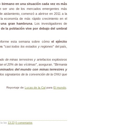
lo birmano en una situación cada vez es más
de ser uno de los mercados emergentes más
 aislamiento, comenzó a abrirse en 2011 a la
6 la economía de más rápido crecimiento en el
e una gran hambruna
. Los investigadores de
d de la población vive por debajo del umbral
informe esta semana sobre cómo
el ejército
es
"
casi todos los estados y regiones
" del país,
o de minas terrestres y artefactos explosivos
tan el 20% de las víctimas
", aseguran. "
Birmania
aminados del mundo con minas terrestres y
los signatarios de la convención de la ONU que
Reportaje de
Lucas de la Cal
para
El mundo
.
cia las
13:23
0 comentarios