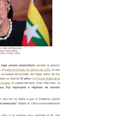
ex líder de Myanmar,
esto domiciliario.
ON | POOL | EFE
 bajo arresto domiciliario
durante la anterior
s el
golpe de Estado de febrero de 2021
, la que
la oscuridad del presidio del hogar antes de ser
ban un total de
27 años
. La
Premio Nobel de la
ypyidaw
, la capital birmana. Este miércoles, la
uu Kyi regresaría a régimen de arresto
 de Suu Kyi se debía a que el Gobierno quería
ad avanzada
"
debido al "
clima extremadamente
su país a un sistema muy parecido al de una