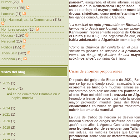
Humor
(22)
planeta
"
, aseguraba el último informe, res
Mundial de la Delincuencia Organizada
. E
Imágenes
(256)
es ahora mismo el
mayor productor mundial
drogas sintéticas
, como
metanfetamina y 
Lecturas
(11)
tan lejanos como Australia o Canadá.
Liga Nacional para la Democracia
(116)
"
La cantidad de
opio producido en Birmani
hemos visto desde que lo medimos por prime
Nombres propios
(15)
Karimipour
, representante regional de
Ofici
Noticias
(1526)
el Delito
(UNODC), una organización que, en
había adelantado a Afganistán como la pri
Personal
(23)
Política
(155)
"
Como la dinámica del conflicto en el paí
suministro globales se adaptan a la
prohibic
Thein Sein
(282)
vemos un riesgo significativo de una
mayo
próximos años
", continúa Karimipour.
Zarganar
(19)
Crisis de enormes proporciones
rchivo del blog
Después del
golpe de Estado de 2021
, Bi
▼
2025
(
1
)
que se fue agrandando según avanzaba la
gu
economía se hundió
y muchas familias se 
▼
febrero
(
1
)
encontraron para salir adelante era
plantar l
Así se ha convertido Birmania en la
el opio. Esto coincidió con la
cruzada en Afga
capital mundia...
llegando a frenar de golpe casi toda la pro
mayor proveedor mundial (más del 80%
clandestinos
en zonas de guerra transform
►
2024
(
1
)
cubrir la demanda mundial
.
►
2021
(
1
)
La ruta del tráfico de heroína se desvió to
habitual surtidor de drogas sintéticas del Sude
►
2020
(
1
)
acuñó hace años la Agencia Central de Intelig
►
2019
(
2
)
área fronteriza donde se encuentran Tailan
sus selvas, las
milicias locales
que luchan 
►
2018
(
5
)
producción
sobre todo de
metanfetamina
,
la heroína
.