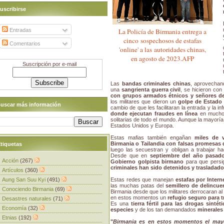
uscribirse
Entradas
La Policía de Birmania entrega a
cinco sospechosos de estafas
Comentarios
'online' a las autoridades chinas,
en agosto de 2023.AFP
Suscripción por e-mail
Las
bandas criminales chinas
, aprovechan
una
sangrienta guerra civil
, se hicieron con
con grupos armados étnicos y señores de 
los militares que dieron un
golpe de Estado 
uscar más información
cambio de que les facilitaran la entrada y la i
donde ejecutan fraudes en línea
en muchos
solitarias de todo el mundo. Aunque la mayoría
Estados Unidos y Europa.
Estas mafias también engañan
miles de 
Birmania o Tailandia con falsas promesas 
tiquetas
luego las secuestran y obligan a trabajar h
Desde que en
septiembre del año pasado
Acción
(267)
Gobierno golpista birmano
para que persi
criminales han sido detenidos y trasladad
Artículos
(360)
Aung San Suu Kyi
(491)
Estas redes que manejan
estafas por Intern
las muchas patas del
semillero de delincue
Conociendo Birmania
(69)
Birmania desde que los militares derrocaran al 
en estos momentos un
refugio seguro para t
Desastres naturales
(71)
Es una
tierra fértil para las drogas sintéti
Economía
(32)
especies
y de los tan demandados
minerales
Etnias
(192)
"
Birmania es en estos momentos el mayo