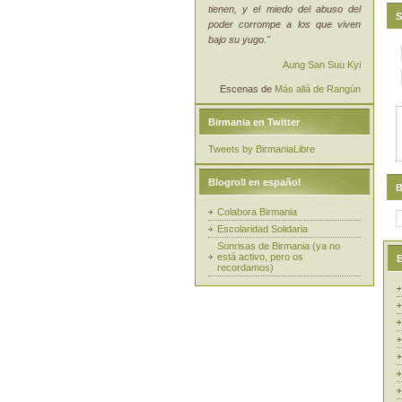
tienen, y el miedo del abuso del
S
poder corrompe a los que viven
bajo su yugo."
Aung San Suu Kyi
Escenas de
Más allá de Rangún
Birmania en Twitter
Tweets by BirmaniaLibre
Blogroll en español
B
Colabora Birmania
Escolaridad Solidaria
Sonrisas de Birmania (ya no
está activo, pero os
E
recordamos)