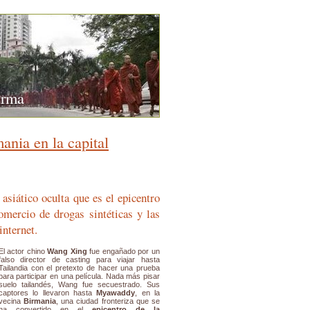
urma
ania en la capital
 asiático oculta que es el epicentro
omercio de drogas sintéticas y las
internet.
El actor chino
Wang Xing
fue engañado por un
falso director de casting para viajar hasta
Tailandia con el pretexto de hacer una prueba
para participar en una película. Nada más pisar
suelo tailandés, Wang fue secuestrado. Sus
captores lo llevaron hasta
Myawaddy
, en la
vecina
Birmania
, una ciudad fronteriza que se
ha convertido en el
epicentro de la