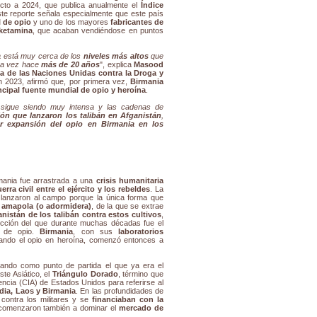
pecto a 2024, que publica anualmente el
Índice
ste reporte señala especialmente que este país
 de opio
y uno de los mayores
fabricantes de
ketamina
, que acaban vendiéndose en puntos
a
está muy cerca de los
niveles más altos
que
ra vez hace
más de 20 años
", explica
Masood
na de las Naciones Unidas contra la Droga y
 2023, afirmó que, por primera vez,
Birmania
ncipal fuente mundial de opio y heroína
.
s sigue siendo muy intensa y las cadenas de
ión que lanzaron los talibán en Afganistán
,
r expansión del opio en Birmania en los
rmania fue arrastrada a una
crisis humanitaria
erra civil entre el ejército y los rebeldes
. La
lanzaron al campo porque la única forma que
a amapola (o adormidera)
, de la que se extrae
nistán de los talibán contra estos cultivos
,
ducción del que durante muchas décadas fue el
) de opio.
Birmania
, con sus
laboratorios
ando el opio en heroína, comenzó entonces a
mando como punto de partida el que ya era el
ste Asiático, el
Triángulo Dorado
, término que
encia (CIA) de Estados Unidos para referirse al
dia, Laos y Birmania
. En las profundidades de
contra los militares y se
financiaban con la
 comenzaron también a dominar el
mercado de