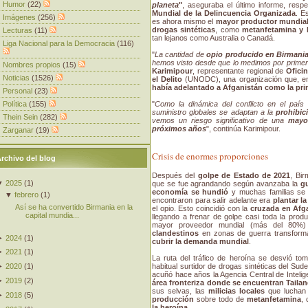
Humor
(22)
planeta
"
, aseguraba el último informe, res
Mundial de la Delincuencia Organizada
. E
Imágenes
(256)
es ahora mismo el
mayor productor mundial
drogas sintéticas
, como
metanfetamina y 
Lecturas
(11)
tan lejanos como Australia o Canadá.
Liga Nacional para la Democracia
(116)
"
La cantidad de
opio producido en Birmani
hemos visto desde que lo medimos por prime
Nombres propios
(15)
Karimipour
, representante regional de
Ofici
Noticias
(1526)
el Delito
(UNODC), una organización que, en
había adelantado a Afganistán como la pri
Personal
(23)
Política
(155)
"
Como la dinámica del conflicto en el paí
suministro globales se adaptan a la
prohibic
Thein Sein
(282)
vemos un riesgo significativo de una
mayo
próximos años
", continúa Karimipour.
Zarganar
(19)
Crisis de enormes proporciones
rchivo del blog
Después del
golpe de Estado de 2021
, Bi
▼
2025
(
1
)
que se fue agrandando según avanzaba la
gu
economía se hundió
y muchas familias se 
▼
febrero
(
1
)
encontraron para salir adelante era
plantar l
Así se ha convertido Birmania en la
el opio. Esto coincidió con la
cruzada en Afga
capital mundia...
llegando a frenar de golpe casi toda la pro
mayor proveedor mundial (más del 80%
clandestinos
en zonas de guerra transform
►
2024
(
1
)
cubrir la demanda mundial
.
►
2021
(
1
)
La ruta del tráfico de heroína se desvió to
habitual surtidor de drogas sintéticas del Sude
►
2020
(
1
)
acuñó hace años la Agencia Central de Intelig
►
2019
(
2
)
área fronteriza donde se encuentran Tailan
sus selvas, las
milicias locales
que luchan 
►
2018
(
5
)
producción
sobre todo de
metanfetamina
,
la heroína
.