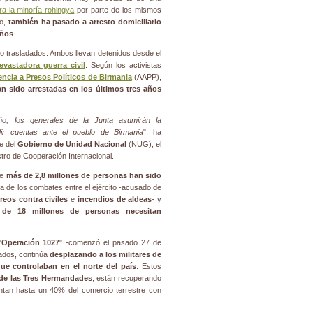
tra la minoría rohingya
por parte de los mismos
do,
también ha pasado a arresto domiciliario
años
.
o trasladados. Ambos llevan detenidos desde el
evastadora guerra civil
. Según los activistas
ncia a Presos Políticos de Birmania
(AAPP),
n sido arrestadas en los últimos tres años
ño, los generales de la Junta asumirán la
dir cuentas ante el pueblo de Birmania
", ha
le del
Gobierno de Unidad Nacional
(NUG), el
istro de Cooperación Internacional.
ue
más de 2,8 millones de personas han sido
de los combates entre el ejército -acusado de
reos contra civiles
e
incendios de aldeas
- y
de 18 millones de personas necesitan
"
Operación 1027
" -comenzó el pasado 27 de
mados, continúa
desplazando a los militares de
ue controlaban en el norte del país
. Estos
 de las Tres Hermandades
, están recuperando
tan hasta un 40% del comercio terrestre con