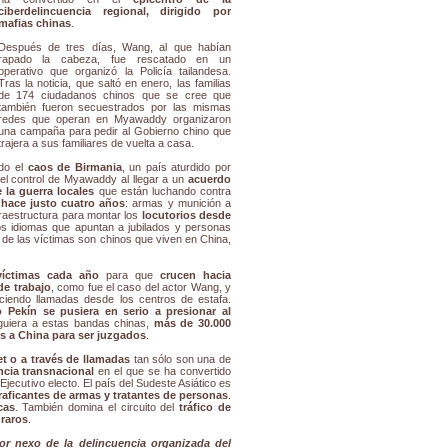
ciberdelincuencia regional, dirigido por
mafias chinas
.
Después de tres días, Wang, al que habían
rapado la cabeza, fue rescatado en un
operativo que organizó la Policía tailandesa.
Tras la noticia, que saltó en enero, las familias
de 174 ciudadanos chinos que se cree que
también fueron secuestrados por las mismas
redes que operan en Myawaddy organizaron
una campaña para pedir al Gobierno chino que
trajera a sus familiares de vuelta a casa.
do el
caos de Birmania
, un país aturdido por
 el control de Myawaddy al llegar a un
acuerdo
la guerra locales
que están luchando contra
hace justo cuatro años
: armas y munición a
nfraestructura para montar los
locutorios desde
 idiomas que apuntan a jubilados y personas
 de las víctimas son chinos que viven en China,
víctimas cada año
para que
crucen hacia
de trabajo
, como fue el caso del actor Wang, y
aciendo llamadas desde los centros de estafa.
 Pekín se pusiera en serio a presionar al
guiera a estas bandas chinas,
más de 30.000
os a China para ser juzgados
.
et o a través de llamadas
tan sólo son una de
ncia transnacional
en el que se ha convertido
Ejecutivo electo. El país del Sudeste Asiático es
raficantes de armas y tratantes de personas
.
cas
. También domina el circuito del
tráfico de
 raros
.
r nexo de la delincuencia organizada del