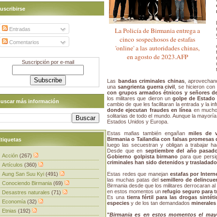
uscribirse
Entradas
La Policía de Birmania entrega a
cinco sospechosos de estafas
Comentarios
'online' a las autoridades chinas,
en agosto de 2023.AFP
Suscripción por e-mail
Las
bandas criminales chinas
, aprovechan
una
sangrienta guerra civil
, se hicieron con
con grupos armados étnicos y señores de 
los militares que dieron un
golpe de Estado 
uscar más información
cambio de que les facilitaran la entrada y la i
donde ejecutan fraudes en línea
en muchos
solitarias de todo el mundo. Aunque la mayoría
Estados Unidos y Europa.
Estas mafias también engañan
miles de 
Birmania o Tailandia con falsas promesas 
tiquetas
luego las secuestran y obligan a trabajar h
Desde que en
septiembre del año pasado
Acción
(267)
Gobierno golpista birmano
para que persi
criminales han sido detenidos y trasladad
Artículos
(360)
Aung San Suu Kyi
(491)
Estas redes que manejan
estafas por Intern
las muchas patas del
semillero de delincue
Conociendo Birmania
(69)
Birmania desde que los militares derrocaran al 
en estos momentos un
refugio seguro para t
Desastres naturales
(71)
Es una
tierra fértil para las drogas sintéti
Economía
(32)
especies
y de los tan demandados
minerales
Etnias
(192)
"
Birmania es en estos momentos el mayo