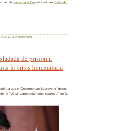
rtículo de
Lucas de la Cal
publicado en
El Mundo
.
cia las
11:15
0 comentarios
asladada de prisión a
ras la crisis humanitaria
 debía a que el Gobierno quería prevenir "golpes
do al "clima extremadamente caluroso" en la