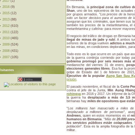
►
2017
(
1
)
►
2016
(
9
)
En Birmania, la
principal zona de cultivo d
Shan
, uno de los epicentros de los actuales 
►
2015
(
12
)
por grupos armados. "
Los precios de la her
sido un factor decisivo para el aumento de l
►
2013
(
88
)
aseguran que los criminales, que tienen sus la
también los precios de la metanfetamina, el 
►
2012
(
610
)
metanfetamina y cafeína- para mover mayores 
►
2011
(
122
)
El negocio del tráfico de drogas en Birmania 
►
2010
(
465
)
ilegal de minas de jade y rubí
. A ambos tu
señores de la droga vuelven
adictos a much
►
2009
(
524
)
en las minas, en condiciones deplorables, par
►
2008
(
431
)
Todo esto es lo que ocurre en un país que a
►
2007
(
105
)
de la guerra continúa corriendo por todas p
gobierna prorrogó por seis meses más e
medianoche del viernes 31 de enero,
posp
elecciones generales libres
. Esa fue la pro
isitantes
golpe de Estado del 1 de febrero de 202
Ejecutivo de la popular
Aung San Suu Ky
prisión
.
El pasado noviembre, el fiscal de la
Corte Pen
contra el jefe de la Junta,
Min Aung Hlain
rohingya
en 2016 y 2017. Un informe de la 
la guerra ha
desplazado a más de 3,5 m
birmanas hay
miles de opositores que están
"
Los militares han masacrado a miles de
desplazado a millones de personas
", ase
Andrews
, quien en estos momentos es el
re
humanos en Birmania
. "
Más de
20.000 pres
los servicios públicos están colapsados
.
población
". Esta es la amplia fotografía de l
militar.