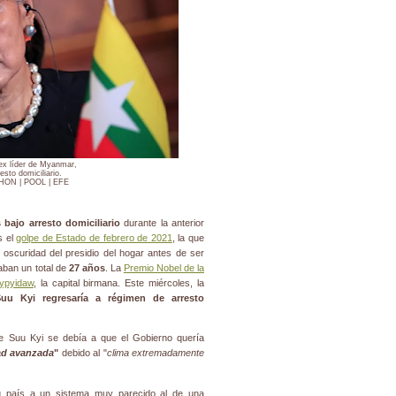
ex líder de Myanmar,
esto domiciliario.
ON | POOL | EFE
 bajo arresto domiciliario
durante la anterior
s el
golpe de Estado de febrero de 2021
, la que
la oscuridad del presidio del hogar antes de ser
ban un total de
27 años
. La
Premio Nobel de la
ypyidaw
, la capital birmana. Este miércoles, la
uu Kyi regresaría a régimen de arresto
 de Suu Kyi se debía a que el Gobierno quería
ad avanzada
"
debido al "
clima extremadamente
su país a un sistema muy parecido al de una