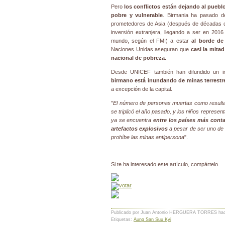
Pero
los conflictos están dejando al pueb
pobre y vulnerable
. Birmania ha pasado 
prometedores de Asia (después de décadas de
inversión extranjera, llegando a ser en 201
mundo, según el FMI) a estar
al borde d
Naciones Unidas aseguran que
casi la mita
nacional de pobreza
.
Desde UNICEF también han difundido un 
birmano está inundando de minas terrestr
a excepción de la capital.
"
El número de personas muertas como resultad
se triplicó el año pasado, y los niños represen
ya se encuentra
entre los países más cont
artefactos explosivos
a pesar de ser uno de 
prohíbe las minas antipersona
".
Si te ha interesado este artículo, compártelo.
Publicado por Juan Antonio HERGUERA TORRES
ha
Etiquetas:
Aung San Suu Kyi