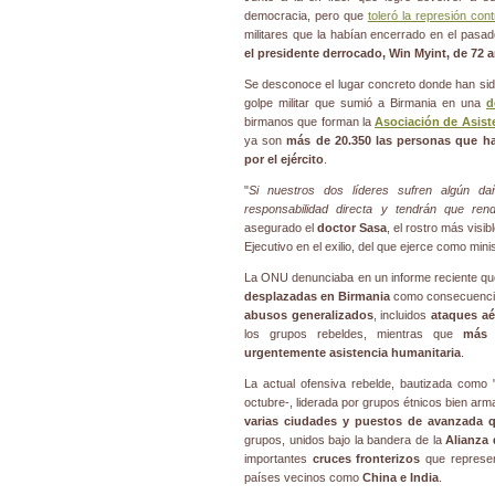
democracia, pero que
toleró la represión con
militares que la habían encerrado en el pasa
el presidente derrocado,
Win Myint
, de 72 
Se desconoce el lugar concreto donde han sid
golpe militar que sumió a Birmania en una
d
birmanos que forman la
Asociación de Asiste
ya son
más de 20.350 las personas que ha
por el ejército
.
"
Si nuestros dos líderes sufren algún da
responsabilidad directa y tendrán que ren
asegurado el
doctor Sasa
, el rostro más visib
Ejecutivo en el exilio, del que ejerce como min
La ONU denunciaba en un informe reciente q
desplazadas en Birmania
como consecuencia 
abusos generalizados
, incluidos
ataques aé
los grupos rebeldes, mientras que
más 
urgentemente asistencia humanitaria
.
La actual ofensiva rebelde, bautizada como 
octubre-, liderada por grupos étnicos bien ar
varias ciudades y puestos de avanzada q
grupos, unidos bajo la bandera de la
Alianza
importantes
cruces fronterizos
que represen
países vecinos como
China e India
.