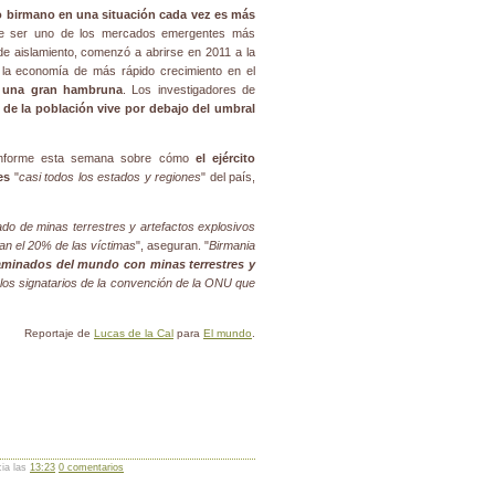
lo birmano en una situación cada vez es más
de ser uno de los mercados emergentes más
 aislamiento, comenzó a abrirse en 2011 a la
6 la economía de más rápido crecimiento en el
e una gran hambruna
. Los investigadores de
d de la población vive por debajo del umbral
informe esta semana sobre cómo
el ejército
es
"
casi todos los estados y regiones
" del país,
o de minas terrestres y artefactos explosivos
tan el 20% de las víctimas
", aseguran. "
Birmania
aminados del mundo con minas terrestres y
los signatarios de la convención de la ONU que
Reportaje de
Lucas de la Cal
para
El mundo
.
cia las
13:23
0 comentarios