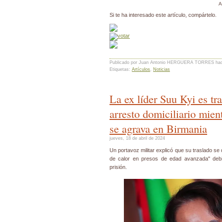
A
Si te ha interesado este artículo, compártelo.
Publicado por Juan Antonio HERGUERA TORRES
ha
Etiquetas:
Artículos
,
Noticias
La ex líder Suu Kyi es tr
arresto domiciliario mient
se agrava en Birmania
jueves, 18 de abril de 2024
Un portavoz militar explicó que su traslado se
de calor en presos de edad avanzada" debi
prisión.