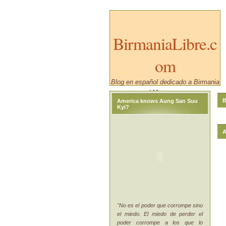
BirmaniaLibre.c
om
Blog en español dedicado a Birmania
/ Myanmar.
B
America knows Aung San Suu
Kyi?
A
"No es el poder que corrompe sino
el miedo. El miedo de perder el
poder corrompe a los que lo