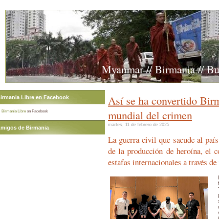
Myanmar // Birmania // B
Así se ha convertido Birm
irmania Libre en Facebook
mundial del crimen
Birmania Libre
on Facebook
martes, 11 de febrero de 2025
migos de Birmania
La guerra civil que sacude al país
de la producción de heroína, el c
estafas internacionales a través de 