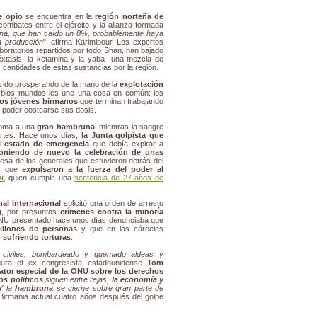
e opio
se encuentra en la
región norteña de
combates entre el ejército y la alianza formada
oína, que han caído un 8%, probablemente haya
a producción
", afirma Karimipour. Los expertos
boratorios repartidos por todo Shan, han bajado
éxtasis, la ketamina y la yaba -una mezcla de
cantidades de estas sustancias por la región.
ha ido prosperando de la mano de la
explotación
rbios mundos les une una cosa en común: los
os jóvenes birmanos
que terminan trabajando
a poder costearse sus dosis.
soma a una
gran hambruna
, mientras la sangre
artes. Hace unos días,
la Junta golpista que
l estado de emergencia
que debía expirar a
oniendo de nuevo la celebración de unas
mesa de los generales que estuvieron detrás del
1, que
expulsaron a la fuerza del poder al
i
, quien cumple una
sentencia de 27 años de
al Internacional
solicitó una orden de arresto
g
, por presuntos
crímenes contra la minoría
ONU presentado hace unos días denunciaba que
illones de personas
y que en las cárceles
 sufriendo torturas
.
 civiles, bombardeado y quemado aldeas y
gura el ex congresista estadounidense
Tom
lator especial de la ONU sobre los derechos
os políticos
siguen entre rejas,
la economía y
 Y la
hambruna
se cierne sobre gran parte de
a Birmania actual cuatro años después del golpe