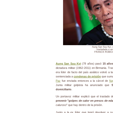
Aung San Suu Kyi, 
trasladada a arr
FRANCK ROBICH
Aung San Suu Kyi
(78 años) pasó
15 años
dictadura militar (1962-2011) en Birmania. Tra
era líder de facto del país asiático volvió a 
sentenciada a
condenas de prisión
que suma
Paz
fue enviada entonces a la cárcel de
Na
Junta militar golpista ha anunciado que
S
domiciliario
.
Un portavoz militar explicó que el traslado
prevenir "
golpes de calor en presos de ed
caluroso
" que hay dentro de la prisión.
Junto a la ex líder que logró devolver a 