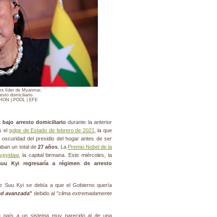
ex líder de Myanmar,
esto domiciliario.
ON | POOL | EFE
 bajo arresto domiciliario
durante la anterior
s el
golpe de Estado de febrero de 2021
, la que
la oscuridad del presidio del hogar antes de ser
ban un total de
27 años
. La
Premio Nobel de la
ypyidaw
, la capital birmana. Este miércoles, la
uu Kyi regresaría a régimen de arresto
 de Suu Kyi se debía a que el Gobierno quería
ad avanzada
"
debido al "
clima extremadamente
su país a un sistema muy parecido al de una