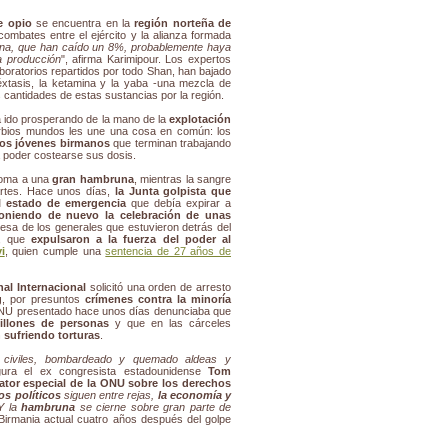
e opio
se encuentra en la
región norteña de
combates entre el ejército y la alianza formada
oína, que han caído un 8%, probablemente haya
a producción
", afirma Karimipour. Los expertos
boratorios repartidos por todo Shan, han bajado
éxtasis, la ketamina y la yaba -una mezcla de
cantidades de estas sustancias por la región.
ha ido prosperando de la mano de la
explotación
rbios mundos les une una cosa en común: los
os jóvenes birmanos
que terminan trabajando
a poder costearse sus dosis.
soma a una
gran hambruna
, mientras la sangre
artes. Hace unos días,
la Junta golpista que
l estado de emergencia
que debía expirar a
oniendo de nuevo la celebración de unas
mesa de los generales que estuvieron detrás del
1, que
expulsaron a la fuerza del poder al
i
, quien cumple una
sentencia de 27 años de
al Internacional
solicitó una orden de arresto
g
, por presuntos
crímenes contra la minoría
ONU presentado hace unos días denunciaba que
illones de personas
y que en las cárceles
 sufriendo torturas
.
 civiles, bombardeado y quemado aldeas y
gura el ex congresista estadounidense
Tom
lator especial de la ONU sobre los derechos
os políticos
siguen entre rejas,
la economía y
 Y la
hambruna
se cierne sobre gran parte de
a Birmania actual cuatro años después del golpe