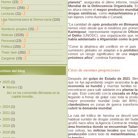
Humor
(22)
planeta
"
, aseguraba el último informe, res
Mundial de la Delincuencia Organizada
. E
Imágenes
(256)
es ahora mismo el
mayor productor mundial
drogas sintéticas
, como
metanfetamina y 
Lecturas
(11)
tan lejanos como Australia o Canadá.
Liga Nacional para la Democracia
(116)
"
La cantidad de
opio producido en Birmani
hemos visto desde que lo medimos por prime
Nombres propios
(15)
Karimipour
, representante regional de
Ofici
Noticias
(1526)
el Delito
(UNODC), una organización que, en
había adelantado a Afganistán como la pri
Personal
(23)
Política
(155)
"
Como la dinámica del conflicto en el paí
suministro globales se adaptan a la
prohibic
Thein Sein
(282)
vemos un riesgo significativo de una
mayo
próximos años
", continúa Karimipour.
Zarganar
(19)
Crisis de enormes proporciones
rchivo del blog
Después del
golpe de Estado de 2021
, Bi
▼
2025
(
1
)
que se fue agrandando según avanzaba la
gu
economía se hundió
y muchas familias se 
▼
febrero
(
1
)
encontraron para salir adelante era
plantar l
Así se ha convertido Birmania en la
el opio. Esto coincidió con la
cruzada en Afga
capital mundia...
llegando a frenar de golpe casi toda la pro
mayor proveedor mundial (más del 80%
clandestinos
en zonas de guerra transform
►
2024
(
1
)
cubrir la demanda mundial
.
►
2021
(
1
)
La ruta del tráfico de heroína se desvió to
habitual surtidor de drogas sintéticas del Sude
►
2020
(
1
)
acuñó hace años la Agencia Central de Intelig
►
2019
(
2
)
área fronteriza donde se encuentran Tailan
sus selvas, las
milicias locales
que luchan 
►
2018
(
5
)
producción
sobre todo de
metanfetamina
,
la heroína
.