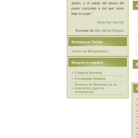
tienen, y el miedo del abuso del
S
poder corrompe a los que viven
bajo su yugo."
Aung San Suu Kyi
Escenas de
Más allá de Rangún
Birmania en Twitter
Tweets by BirmaniaLibre
Blogroll en español
B
Colabora Birmania
Escolaridad Solidaria
Sonrisas de Birmania (ya no
está activo, pero os
E
recordamos)