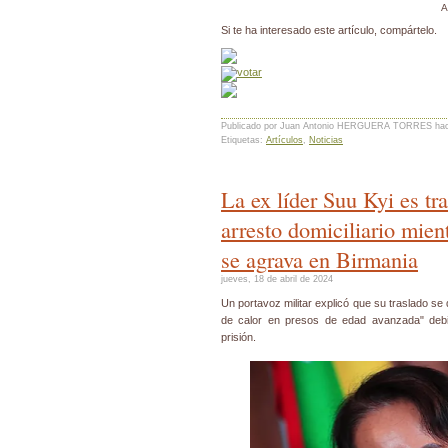
A
Si te ha interesado este artículo, compártelo.
Publicado por Juan Antonio HERGUERA TORRES
ha
Etiquetas:
Artículos
,
Noticias
La ex líder Suu Kyi es tr
arresto domiciliario mient
se agrava en Birmania
jueves, 18 de abril de 2024
Un portavoz militar explicó que su traslado se
de calor en presos de edad avanzada" debi
prisión.