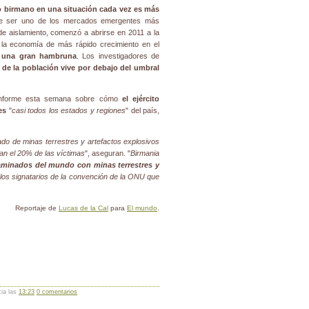
lo birmano en una situación cada vez es más
de ser uno de los mercados emergentes más
 aislamiento, comenzó a abrirse en 2011 a la
6 la economía de más rápido crecimiento en el
e una gran hambruna
. Los investigadores de
d de la población vive por debajo del umbral
informe esta semana sobre cómo
el ejército
es
"
casi todos los estados y regiones
" del país,
o de minas terrestres y artefactos explosivos
tan el 20% de las víctimas
", aseguran. "
Birmania
aminados del mundo con minas terrestres y
los signatarios de la convención de la ONU que
Reportaje de
Lucas de la Cal
para
El mundo
.
cia las
13:23
0 comentarios