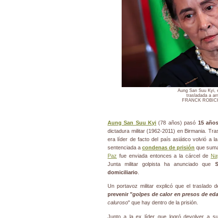
Aung San Suu Kyi, 
trasladada a arr
FRANCK ROBICH
Aung San Suu Kyi
(78 años) pasó
15 años
dictadura militar (1962-2011) en Birmania. Tra
era líder de facto del país asiático volvió a 
sentenciada a
condenas de prisión
que suma
Paz
fue enviada entonces a la cárcel de
Na
Junta militar golpista ha anunciado que
S
domiciliario
.
Un portavoz militar explicó que el traslado
prevenir "
golpes de calor en presos de ed
caluroso
" que hay dentro de la prisión.
Junto a la ex líder que logró devolver a 