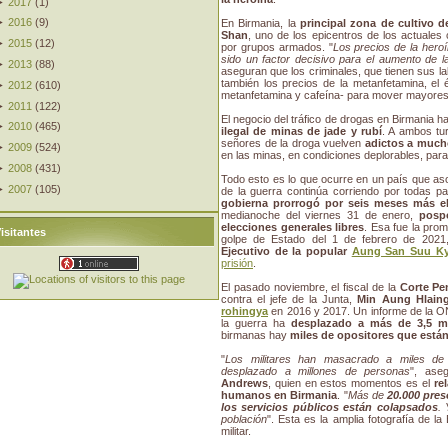
►
2017
(
1
)
►
2016
(
9
)
En Birmania, la
principal zona de cultivo d
Shan
, uno de los epicentros de los actuales 
►
2015
(
12
)
por grupos armados. "
Los precios de la her
sido un factor decisivo para el aumento de l
►
2013
(
88
)
aseguran que los criminales, que tienen sus la
también los precios de la metanfetamina, el 
►
2012
(
610
)
metanfetamina y cafeína- para mover mayores 
►
2011
(
122
)
El negocio del tráfico de drogas en Birmania 
►
2010
(
465
)
ilegal de minas de jade y rubí
. A ambos tu
señores de la droga vuelven
adictos a much
►
2009
(
524
)
en las minas, en condiciones deplorables, par
►
2008
(
431
)
Todo esto es lo que ocurre en un país que a
►
2007
(
105
)
de la guerra continúa corriendo por todas p
gobierna prorrogó por seis meses más e
medianoche del viernes 31 de enero,
posp
elecciones generales libres
. Esa fue la pro
isitantes
golpe de Estado del 1 de febrero de 202
Ejecutivo de la popular
Aung San Suu Ky
prisión
.
El pasado noviembre, el fiscal de la
Corte Pen
contra el jefe de la Junta,
Min Aung Hlain
rohingya
en 2016 y 2017. Un informe de la 
la guerra ha
desplazado a más de 3,5 m
birmanas hay
miles de opositores que están
"
Los militares han masacrado a miles de
desplazado a millones de personas
", ase
Andrews
, quien en estos momentos es el
re
humanos en Birmania
. "
Más de
20.000 pres
los servicios públicos están colapsados
.
población
". Esta es la amplia fotografía de l
militar.