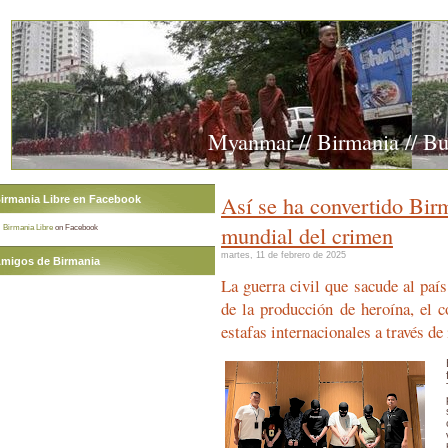
Myanmar // Birmania // B
Así se ha convertido Birm
irmania Libre en Facebook
mundial del crimen
Birmania Libre
on Facebook
martes, 11 de febrero de 2025
migos de Birmania
La guerra civil que sacude al país
de la producción de heroína, el c
estafas internacionales a través de 