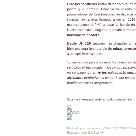
Pero
los conflictos están dejando al pueb
pobre y vulnerable
. Birmania ha pasado 
prometedores de Asia (después de décadas de
inversión extranjera, llegando a ser en 201
mundo, según el FMI) a estar
al borde d
Naciones Unidas aseguran que
casi la mita
nacional de pobreza
.
Desde UNICEF también han difundido un 
birmano está inundando de minas terrestr
a excepción de la capital.
"
El número de personas muertas como resultad
se triplicó el año pasado, y los niños represen
ya se encuentra
entre los países más cont
artefactos explosivos
a pesar de ser uno de 
prohíbe las minas antipersona
".
Si te ha interesado este artículo, compártelo.
Publicado por Juan Antonio HERGUERA TORRES
ha
Etiquetas:
Aung San Suu Kyi