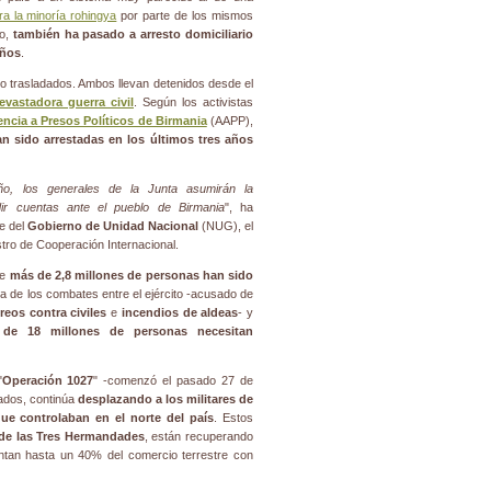
tra la minoría rohingya
por parte de los mismos
do,
también ha pasado a arresto domiciliario
años
.
o trasladados. Ambos llevan detenidos desde el
evastadora guerra civil
. Según los activistas
ncia a Presos Políticos de Birmania
(AAPP),
n sido arrestadas en los últimos tres años
ño, los generales de la Junta asumirán la
dir cuentas ante el pueblo de Birmania
", ha
le del
Gobierno de Unidad Nacional
(NUG), el
istro de Cooperación Internacional.
ue
más de 2,8 millones de personas han sido
de los combates entre el ejército -acusado de
reos contra civiles
e
incendios de aldeas
- y
de 18 millones de personas necesitan
"
Operación 1027
" -comenzó el pasado 27 de
mados, continúa
desplazando a los militares de
ue controlaban en el norte del país
. Estos
 de las Tres Hermandades
, están recuperando
tan hasta un 40% del comercio terrestre con