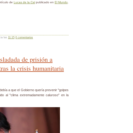
rtículo de
Lucas de la Cal
publicado en
El Mundo
.
cia las
11:15
0 comentarios
asladada de prisión a
ras la crisis humanitaria
 debía a que el Gobierno quería prevenir "golpes
do al "clima extremadamente caluroso" en la