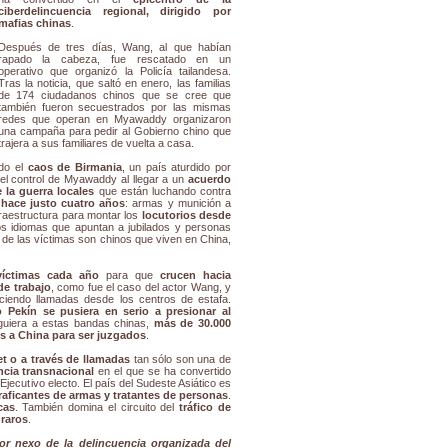
ciberdelincuencia regional, dirigido por
mafias chinas
.
Después de tres días, Wang, al que habían
rapado la cabeza, fue rescatado en un
operativo que organizó la Policía tailandesa.
Tras la noticia, que saltó en enero, las familias
de 174 ciudadanos chinos que se cree que
también fueron secuestrados por las mismas
redes que operan en Myawaddy organizaron
una campaña para pedir al Gobierno chino que
trajera a sus familiares de vuelta a casa.
do el
caos de Birmania
, un país aturdido por
 el control de Myawaddy al llegar a un
acuerdo
la guerra locales
que están luchando contra
hace justo cuatro años
: armas y munición a
nfraestructura para montar los
locutorios desde
 idiomas que apuntan a jubilados y personas
 de las víctimas son chinos que viven en China,
víctimas cada año
para que
crucen hacia
de trabajo
, como fue el caso del actor Wang, y
aciendo llamadas desde los centros de estafa.
 Pekín se pusiera en serio a presionar al
guiera a estas bandas chinas,
más de 30.000
os a China para ser juzgados
.
et o a través de llamadas
tan sólo son una de
ncia transnacional
en el que se ha convertido
Ejecutivo electo. El país del Sudeste Asiático es
raficantes de armas y tratantes de personas
.
cas
. También domina el circuito del
tráfico de
 raros
.
r nexo de la delincuencia organizada del