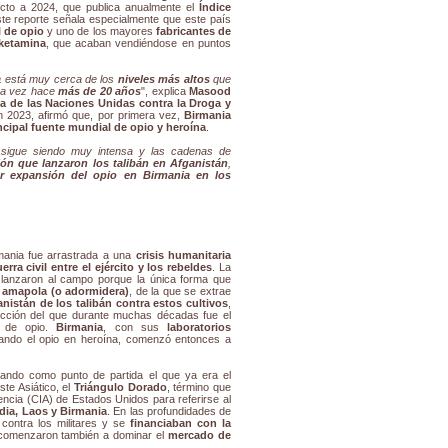
pecto a 2024, que publica anualmente el
Índice
ste reporte señala especialmente que este país
 de opio
y uno de los mayores
fabricantes de
ketamina
, que acaban vendiéndose en puntos
a
está muy cerca de los
niveles más altos
que
ra vez hace
más de 20 años
", explica
Masood
na de las Naciones Unidas contra la Droga y
 2023, afirmó que, por primera vez,
Birmania
ncipal fuente mundial de opio y heroína
.
s sigue siendo muy intensa y las cadenas de
ión que lanzaron los talibán en Afganistán
,
r expansión del opio en Birmania en los
rmania fue arrastrada a una
crisis humanitaria
erra civil entre el ejército y los rebeldes
. La
lanzaron al campo porque la única forma que
a amapola (o adormidera)
, de la que se extrae
nistán de los talibán contra estos cultivos
,
ducción del que durante muchas décadas fue el
) de opio.
Birmania
, con sus
laboratorios
ando el opio en heroína, comenzó entonces a
mando como punto de partida el que ya era el
ste Asiático, el
Triángulo Dorado
, término que
encia (CIA) de Estados Unidos para referirse al
dia, Laos y Birmania
. En las profundidades de
contra los militares y se
financiaban con la
 comenzaron también a dominar el
mercado de