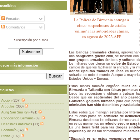
uscribirse
Entradas
La Policía de Birmania entrega a
cinco sospechosos de estafas
Comentarios
'online' a las autoridades chinas,
en agosto de 2023.AFP
Suscripción por e-mail
Las
bandas criminales chinas
, aprovechan
una
sangrienta guerra civil
, se hicieron con
con grupos armados étnicos y señores de 
los militares que dieron un
golpe de Estado 
uscar más información
cambio de que les facilitaran la entrada y la i
donde ejecutan fraudes en línea
en muchos
solitarias de todo el mundo. Aunque la mayoría
Estados Unidos y Europa.
Estas mafias también engañan
miles de 
Birmania o Tailandia con falsas promesas 
tiquetas
luego las secuestran y obligan a trabajar h
Desde que en
septiembre del año pasado
Acción
(267)
Gobierno golpista birmano
para que persi
criminales han sido detenidos y trasladad
Artículos
(360)
Aung San Suu Kyi
(491)
Estas redes que manejan
estafas por Intern
las muchas patas del
semillero de delincue
Conociendo Birmania
(69)
Birmania desde que los militares derrocaran al 
en estos momentos un
refugio seguro para t
Desastres naturales
(71)
Es una
tierra fértil para las drogas sintéti
Economía
(32)
especies
y de los tan demandados
minerales
Etnias
(192)
"
Birmania es en estos momentos el mayo