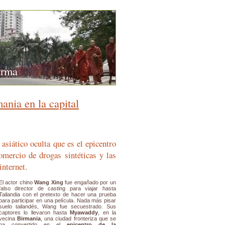
urma
ania en la capital
 asiático oculta que es el epicentro
omercio de drogas sintéticas y las
internet.
El actor chino
Wang Xing
fue engañado por un
falso director de casting para viajar hasta
Tailandia con el pretexto de hacer una prueba
para participar en una película. Nada más pisar
suelo tailandés, Wang fue secuestrado. Sus
captores lo llevaron hasta
Myawaddy
, en la
vecina
Birmania
, una ciudad fronteriza que se
ha convertido en el
epicentro de la