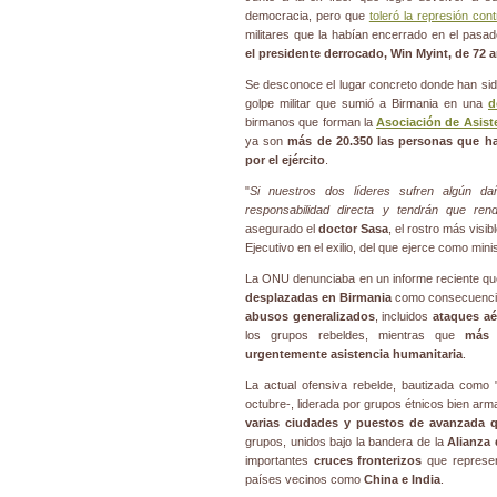
democracia, pero que
toleró la represión con
militares que la habían encerrado en el pasa
el presidente derrocado,
Win Myint
, de 72 
Se desconoce el lugar concreto donde han sid
golpe militar que sumió a Birmania en una
d
birmanos que forman la
Asociación de Asiste
ya son
más de 20.350 las personas que ha
por el ejército
.
"
Si nuestros dos líderes sufren algún da
responsabilidad directa y tendrán que ren
asegurado el
doctor Sasa
, el rostro más visib
Ejecutivo en el exilio, del que ejerce como min
La ONU denunciaba en un informe reciente q
desplazadas en Birmania
como consecuencia 
abusos generalizados
, incluidos
ataques aé
los grupos rebeldes, mientras que
más 
urgentemente asistencia humanitaria
.
La actual ofensiva rebelde, bautizada como 
octubre-, liderada por grupos étnicos bien ar
varias ciudades y puestos de avanzada q
grupos, unidos bajo la bandera de la
Alianza
importantes
cruces fronterizos
que represen
países vecinos como
China e India
.