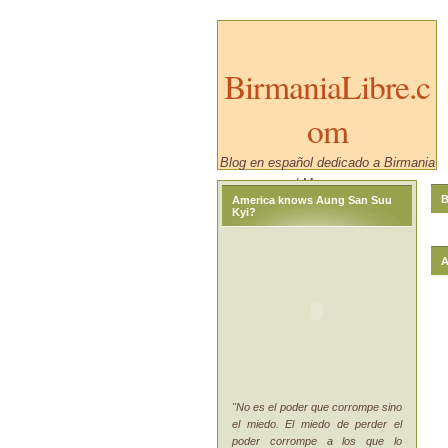
BirmaniaLibre.c
om
Blog en español dedicado a Birmania
/ Myanmar.
B
America knows Aung San Suu
Kyi?
A
"No es el poder que corrompe sino
el miedo. El miedo de perder el
poder corrompe a los que lo