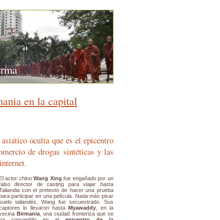
urma
ania en la capital
 asiático oculta que es el epicentro
omercio de drogas sintéticas y las
internet.
El actor chino
Wang Xing
fue engañado por un
falso director de casting para viajar hasta
Tailandia con el pretexto de hacer una prueba
para participar en una película. Nada más pisar
suelo tailandés, Wang fue secuestrado. Sus
captores lo llevaron hasta
Myawaddy
, en la
vecina
Birmania
, una ciudad fronteriza que se
ha convertido en el
epicentro de la