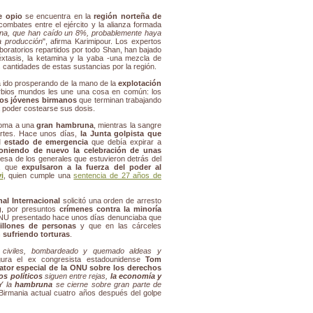
e opio
se encuentra en la
región norteña de
combates entre el ejército y la alianza formada
oína, que han caído un 8%, probablemente haya
a producción
", afirma Karimipour. Los expertos
boratorios repartidos por todo Shan, han bajado
éxtasis, la ketamina y la yaba -una mezcla de
cantidades de estas sustancias por la región.
ha ido prosperando de la mano de la
explotación
rbios mundos les une una cosa en común: los
os jóvenes birmanos
que terminan trabajando
a poder costearse sus dosis.
soma a una
gran hambruna
, mientras la sangre
artes. Hace unos días,
la Junta golpista que
l estado de emergencia
que debía expirar a
oniendo de nuevo la celebración de unas
mesa de los generales que estuvieron detrás del
1, que
expulsaron a la fuerza del poder al
i
, quien cumple una
sentencia de 27 años de
al Internacional
solicitó una orden de arresto
g
, por presuntos
crímenes contra la minoría
ONU presentado hace unos días denunciaba que
illones de personas
y que en las cárceles
 sufriendo torturas
.
 civiles, bombardeado y quemado aldeas y
gura el ex congresista estadounidense
Tom
lator especial de la ONU sobre los derechos
os políticos
siguen entre rejas,
la economía y
 Y la
hambruna
se cierne sobre gran parte de
a Birmania actual cuatro años después del golpe