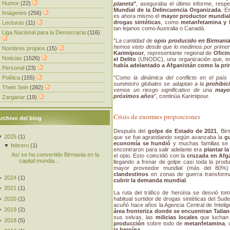
Humor
(22)
planeta
"
, aseguraba el último informe, res
Mundial de la Delincuencia Organizada
. E
Imágenes
(256)
es ahora mismo el
mayor productor mundial
drogas sintéticas
, como
metanfetamina y 
Lecturas
(11)
tan lejanos como Australia o Canadá.
Liga Nacional para la Democracia
(116)
"
La cantidad de
opio producido en Birmani
hemos visto desde que lo medimos por prime
Nombres propios
(15)
Karimipour
, representante regional de
Ofici
Noticias
(1526)
el Delito
(UNODC), una organización que, en
había adelantado a Afganistán como la pri
Personal
(23)
Política
(155)
"
Como la dinámica del conflicto en el paí
suministro globales se adaptan a la
prohibic
Thein Sein
(282)
vemos un riesgo significativo de una
mayo
próximos años
", continúa Karimipour.
Zarganar
(19)
Crisis de enormes proporciones
rchivo del blog
Después del
golpe de Estado de 2021
, Bi
▼
2025
(
1
)
que se fue agrandando según avanzaba la
gu
economía se hundió
y muchas familias se 
▼
febrero
(
1
)
encontraron para salir adelante era
plantar l
Así se ha convertido Birmania en la
el opio. Esto coincidió con la
cruzada en Afga
capital mundia...
llegando a frenar de golpe casi toda la pro
mayor proveedor mundial (más del 80%
clandestinos
en zonas de guerra transform
►
2024
(
1
)
cubrir la demanda mundial
.
►
2021
(
1
)
La ruta del tráfico de heroína se desvió to
habitual surtidor de drogas sintéticas del Sude
►
2020
(
1
)
acuñó hace años la Agencia Central de Intelig
►
2019
(
2
)
área fronteriza donde se encuentran Tailan
sus selvas, las
milicias locales
que luchan 
►
2018
(
5
)
producción
sobre todo de
metanfetamina
,
la heroína
.