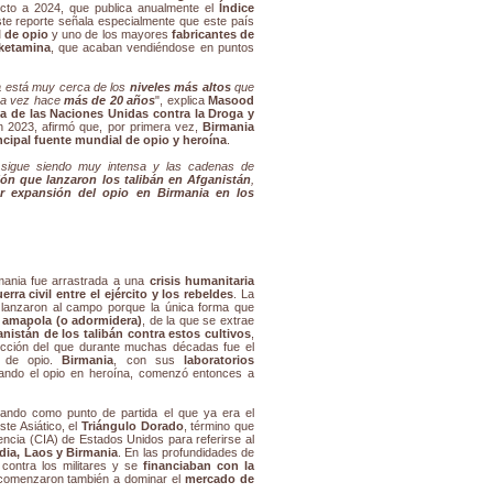
pecto a 2024, que publica anualmente el
Índice
ste reporte señala especialmente que este país
 de opio
y uno de los mayores
fabricantes de
ketamina
, que acaban vendiéndose en puntos
a
está muy cerca de los
niveles más altos
que
ra vez hace
más de 20 años
", explica
Masood
na de las Naciones Unidas contra la Droga y
 2023, afirmó que, por primera vez,
Birmania
ncipal fuente mundial de opio y heroína
.
s sigue siendo muy intensa y las cadenas de
ión que lanzaron los talibán en Afganistán
,
r expansión del opio en Birmania en los
rmania fue arrastrada a una
crisis humanitaria
erra civil entre el ejército y los rebeldes
. La
lanzaron al campo porque la única forma que
a amapola (o adormidera)
, de la que se extrae
nistán de los talibán contra estos cultivos
,
ducción del que durante muchas décadas fue el
) de opio.
Birmania
, con sus
laboratorios
ando el opio en heroína, comenzó entonces a
mando como punto de partida el que ya era el
ste Asiático, el
Triángulo Dorado
, término que
encia (CIA) de Estados Unidos para referirse al
dia, Laos y Birmania
. En las profundidades de
contra los militares y se
financiaban con la
 comenzaron también a dominar el
mercado de