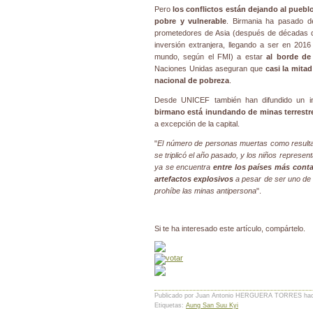
Pero
los conflictos están dejando al pueb
pobre y vulnerable
. Birmania ha pasado 
prometedores de Asia (después de décadas de
inversión extranjera, llegando a ser en 201
mundo, según el FMI) a estar
al borde d
Naciones Unidas aseguran que
casi la mita
nacional de pobreza
.
Desde UNICEF también han difundido un 
birmano está inundando de minas terrestr
a excepción de la capital.
"
El número de personas muertas como resultad
se triplicó el año pasado, y los niños represen
ya se encuentra
entre los países más cont
artefactos explosivos
a pesar de ser uno de 
prohíbe las minas antipersona
".
Si te ha interesado este artículo, compártelo.
Publicado por Juan Antonio HERGUERA TORRES
ha
Etiquetas:
Aung San Suu Kyi