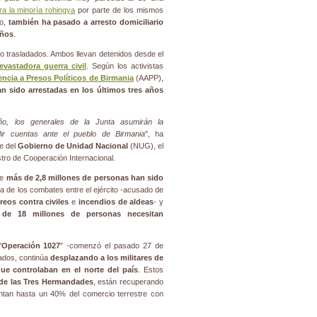
tra la minoría rohingya
por parte de los mismos
do,
también ha pasado a arresto domiciliario
años
.
o trasladados. Ambos llevan detenidos desde el
evastadora guerra civil
. Según los activistas
ncia a Presos Políticos de Birmania
(AAPP),
n sido arrestadas en los últimos tres años
ño, los generales de la Junta asumirán la
dir cuentas ante el pueblo de Birmania
", ha
le del
Gobierno de Unidad Nacional
(NUG), el
istro de Cooperación Internacional.
ue
más de 2,8 millones de personas han sido
de los combates entre el ejército -acusado de
reos contra civiles
e
incendios de aldeas
- y
de 18 millones de personas necesitan
"
Operación 1027
" -comenzó el pasado 27 de
mados, continúa
desplazando a los militares de
ue controlaban en el norte del país
. Estos
 de las Tres Hermandades
, están recuperando
tan hasta un 40% del comercio terrestre con