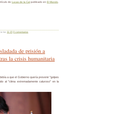
rtículo de
Lucas de la Cal
publicado en
El Mundo
.
cia las
11:15
0 comentarios
asladada de prisión a
ras la crisis humanitaria
 debía a que el Gobierno quería prevenir "golpes
do al "clima extremadamente caluroso" en la