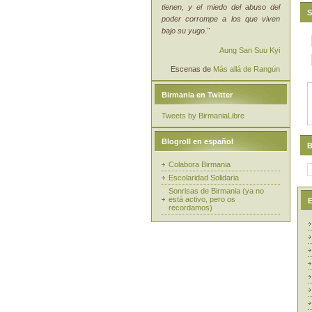
tienen, y el miedo del abuso del
S
poder corrompe a los que viven
bajo su yugo."
Aung San Suu Kyi
Escenas de
Más allá de Rangún
Birmania en Twitter
Tweets by BirmaniaLibre
Blogroll en español
B
Colabora Birmania
Escolaridad Solidaria
Sonrisas de Birmania (ya no
está activo, pero os
E
recordamos)