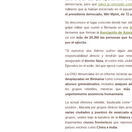
democracia, pero que
toleró la represión con
militares que la habían encerrado en el pasa
el presidente derrocado,
Win Myint
, de 72 
Se desconoce el lugar concreto donde han sid
golpe militar que sumió a Birmania en una
d
birmanos que forman la
Asociación de Asiste
ya son
más de 20.350 las personas que ha
por el ejército
.
"
Si nuestros dos líderes sufren algún da
responsabilidad directa y tendrán que ren
asegurado el
doctor Sasa
, el rostro más visib
Ejecutivo en el exilio, del que ejerce como min
La ONU denunciaba en un informe reciente q
desplazadas en Birmania
como consecuencia 
abusos generalizados
, incluidos
ataques aé
los grupos rebeldes, mientras que
más 
urgentemente asistencia humanitaria
.
La actual ofensiva rebelde, bautizada como 
octubre-, liderada por grupos étnicos bien ar
varias ciudades y puestos de avanzada q
grupos, unidos bajo la bandera de la
Alianza
importantes
cruces fronterizos
que represen
países vecinos como
China e India
.