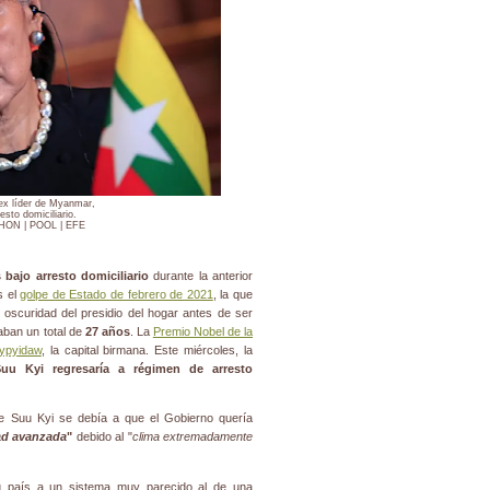
ex líder de Myanmar,
esto domiciliario.
ON | POOL | EFE
 bajo arresto domiciliario
durante la anterior
s el
golpe de Estado de febrero de 2021
, la que
la oscuridad del presidio del hogar antes de ser
ban un total de
27 años
. La
Premio Nobel de la
ypyidaw
, la capital birmana. Este miércoles, la
uu Kyi regresaría a régimen de arresto
 de Suu Kyi se debía a que el Gobierno quería
ad avanzada
"
debido al "
clima extremadamente
su país a un sistema muy parecido al de una