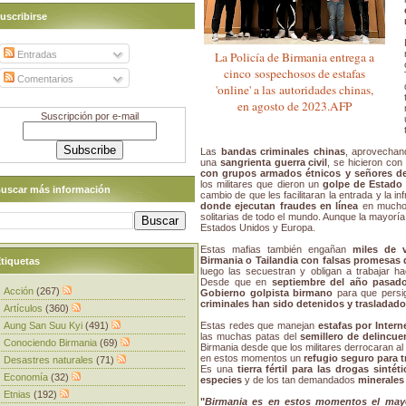
uscribirse
Entradas
La Policía de Birmania entrega a
cinco sospechosos de estafas
Comentarios
'online' a las autoridades chinas,
en agosto de 2023.AFP
Suscripción por e-mail
Las
bandas criminales chinas
, aprovechan
una
sangrienta guerra civil
, se hicieron con
con grupos armados étnicos y señores de 
los militares que dieron un
golpe de Estado 
uscar más información
cambio de que les facilitaran la entrada y la i
donde ejecutan fraudes en línea
en muchos
solitarias de todo el mundo. Aunque la mayoría
Estados Unidos y Europa.
Estas mafias también engañan
miles de 
Birmania o Tailandia con falsas promesas 
tiquetas
luego las secuestran y obligan a trabajar h
Desde que en
septiembre del año pasado
Acción
(267)
Gobierno golpista birmano
para que persi
criminales han sido detenidos y trasladad
Artículos
(360)
Aung San Suu Kyi
(491)
Estas redes que manejan
estafas por Intern
las muchas patas del
semillero de delincue
Conociendo Birmania
(69)
Birmania desde que los militares derrocaran al 
en estos momentos un
refugio seguro para t
Desastres naturales
(71)
Es una
tierra fértil para las drogas sintéti
Economía
(32)
especies
y de los tan demandados
minerales
Etnias
(192)
"
Birmania es en estos momentos el mayo