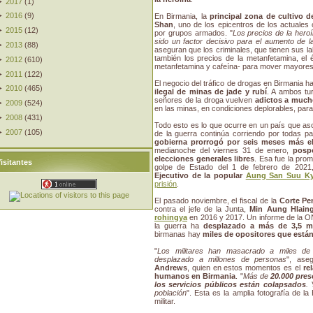
►
2017
(
1
)
►
2016
(
9
)
En Birmania, la
principal zona de cultivo d
Shan
, uno de los epicentros de los actuales 
►
2015
(
12
)
por grupos armados. "
Los precios de la her
sido un factor decisivo para el aumento de l
►
2013
(
88
)
aseguran que los criminales, que tienen sus la
también los precios de la metanfetamina, el 
►
2012
(
610
)
metanfetamina y cafeína- para mover mayores 
►
2011
(
122
)
El negocio del tráfico de drogas en Birmania 
►
2010
(
465
)
ilegal de minas de jade y rubí
. A ambos tu
señores de la droga vuelven
adictos a much
►
2009
(
524
)
en las minas, en condiciones deplorables, par
►
2008
(
431
)
Todo esto es lo que ocurre en un país que a
►
2007
(
105
)
de la guerra continúa corriendo por todas p
gobierna prorrogó por seis meses más e
medianoche del viernes 31 de enero,
posp
elecciones generales libres
. Esa fue la pro
isitantes
golpe de Estado del 1 de febrero de 202
Ejecutivo de la popular
Aung San Suu Ky
prisión
.
El pasado noviembre, el fiscal de la
Corte Pen
contra el jefe de la Junta,
Min Aung Hlain
rohingya
en 2016 y 2017. Un informe de la 
la guerra ha
desplazado a más de 3,5 m
birmanas hay
miles de opositores que están
"
Los militares han masacrado a miles de
desplazado a millones de personas
", ase
Andrews
, quien en estos momentos es el
re
humanos en Birmania
. "
Más de
20.000 pres
los servicios públicos están colapsados
.
población
". Esta es la amplia fotografía de l
militar.