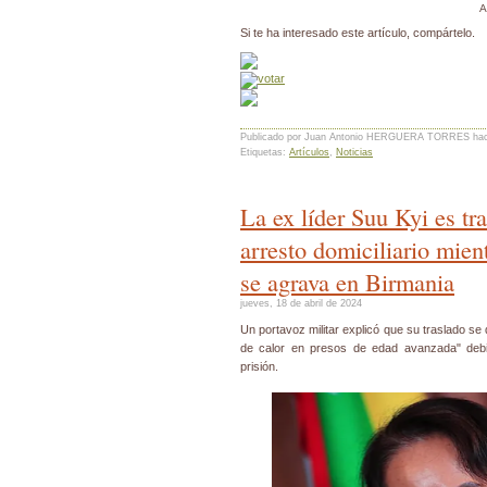
A
Si te ha interesado este artículo, compártelo.
Publicado por Juan Antonio HERGUERA TORRES
ha
Etiquetas:
Artículos
,
Noticias
La ex líder Suu Kyi es tr
arresto domiciliario mient
se agrava en Birmania
jueves, 18 de abril de 2024
Un portavoz militar explicó que su traslado se
de calor en presos de edad avanzada" debi
prisión.