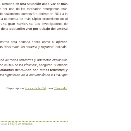
lo birmano en una situación cada vez es más
de ser uno de los mercados emergentes más
 aislamiento, comenzó a abrirse en 2011 a la
6 la economía de más rápido crecimiento en el
e una gran hambruna
. Los investigadores de
d de la población vive por debajo del umbral
informe esta semana sobre cómo
el ejército
es
"
casi todos los estados y regiones
" del país,
o de minas terrestres y artefactos explosivos
tan el 20% de las víctimas
", aseguran. "
Birmania
aminados del mundo con minas terrestres y
los signatarios de la convención de la ONU que
Reportaje de
Lucas de la Cal
para
El mundo
.
cia las
13:23
0 comentarios