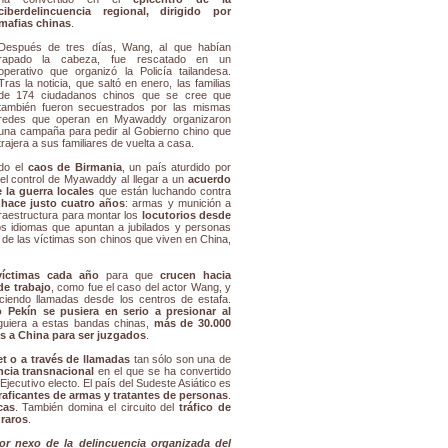
ciberdelincuencia regional, dirigido por
mafias chinas
.
Después de tres días, Wang, al que habían
rapado la cabeza, fue rescatado en un
operativo que organizó la Policía tailandesa.
Tras la noticia, que saltó en enero, las familias
de 174 ciudadanos chinos que se cree que
también fueron secuestrados por las mismas
redes que operan en Myawaddy organizaron
una campaña para pedir al Gobierno chino que
trajera a sus familiares de vuelta a casa.
do el
caos de Birmania
, un país aturdido por
 el control de Myawaddy al llegar a un
acuerdo
la guerra locales
que están luchando contra
hace justo cuatro años
: armas y munición a
nfraestructura para montar los
locutorios desde
 idiomas que apuntan a jubilados y personas
 de las víctimas son chinos que viven en China,
víctimas cada año
para que
crucen hacia
de trabajo
, como fue el caso del actor Wang, y
aciendo llamadas desde los centros de estafa.
 Pekín se pusiera en serio a presionar al
guiera a estas bandas chinas,
más de 30.000
os a China para ser juzgados
.
et o a través de llamadas
tan sólo son una de
ncia transnacional
en el que se ha convertido
Ejecutivo electo. El país del Sudeste Asiático es
raficantes de armas y tratantes de personas
.
cas
. También domina el circuito del
tráfico de
 raros
.
r nexo de la delincuencia organizada del