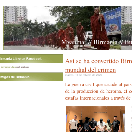
Myanmar // Birmania // B
Así se ha convertido Birm
irmania Libre en Facebook
mundial del crimen
Birmania Libre
on Facebook
martes, 11 de febrero de 2025
migos de Birmania
La guerra civil que sacude al país
de la producción de heroína, el c
estafas internacionales a través de 