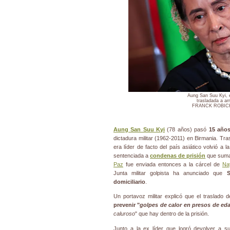
Aung San Suu Kyi, 
trasladada a arr
FRANCK ROBICH
Aung San Suu Kyi
(78 años) pasó
15 años
dictadura militar (1962-2011) en Birmania. Tra
era líder de facto del país asiático volvió a 
sentenciada a
condenas de prisión
que suma
Paz
fue enviada entonces a la cárcel de
Na
Junta militar golpista ha anunciado que
S
domiciliario
.
Un portavoz militar explicó que el traslado
prevenir "
golpes de calor en presos de ed
caluroso
" que hay dentro de la prisión.
Junto a la ex líder que logró devolver a 