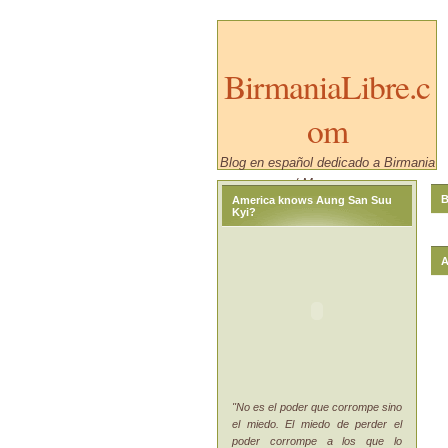
BirmaniaLibre.c
om
Blog en español dedicado a Birmania
/ Myanmar.
B
America knows Aung San Suu
Kyi?
A
"No es el poder que corrompe sino
el miedo. El miedo de perder el
poder corrompe a los que lo