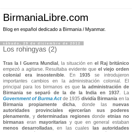
BirmaniaLibre.com
Blog en español dedicado a Birmania / Myanmar.
sábado, 29 de diciembre de 2012
Los rohingyas (2)
Tras la I Guerra Mundial
, la situación en
el Raj británico
empezó a agitarse. Resultaba evidente que
el viejo orden
colonial era insostenible
. En
1935
se introdujeron
importantes cambios en la administración colonial. El
principal para los birmanos es que
la administración de
Birmania se separó de la de la India en 1937
. La
Government of Burma Act
de 1935
dividía Birmania
en la
Birmania propiamente dicha
, donde las
nuevas
autoridades provinciales ejercerían sus poderes
plenamente
, y
determinadas regiones
donde
etnias no
birmanas
eran
mayoritarias
y que en general estaban
menos desarrolladas
, en las cuales
las autoridades