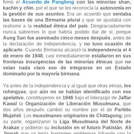
firmó el
Acuerdo de Panglong
con las minorías shan,
kachin y chin
, por el que se les reconocía la
autonomía en
la gestión de sus asuntos
. Era un acuerdo que
sentaba
las bases de una Birmania plural
y que se ajustaba con
realismo a la
realidad étnica del país
. Desgraciadamente
nunca sabremos lo que habría podido dar de sí, porque
Aung San fue asesinado cinco meses después
, antes de
la declaración de independencia, y
no tuvo ocasión de
aplicarlo
. Cuando Birmania alcanzó la
independencia el 4
de enero de 1948
, casi inmediatamente
estallaron en sus
fronteras insurgencias de las minorías étnicas
que
no
veían nada claro eso de integrarse en un Estado
dominado por la mayoría birmana
.
Ya antes de la independencia y al igual que otras etnias,
los
rohingyas
, que
aún no se habían identificado con ese
apelativo
, constituyeron en
1946
bajo el liderazgo de
Jaffar
Kawal
la
Organización de Liberación Musulmana
, que
dos años después cambió su nombre por el de
Partido
Mujahid
. Los
musulmanes originarios de Chittagong
, por
su parte, organizaron la
Liga Musulmana del Norte de
Arakan
y pidieron su
inclusión en el futuro Pakistán
.
Ali
Jinnah
que ya tenía bastantes problemas lidiando con la