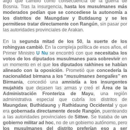
algo que cambió como consecuencia de la guerra de
Bosnia. Tras la insurgencia,
hasta los musulmanes más
moderados pedían que se concediese la autonomía a
los distritos de Maungdaw y Butidaung y se les
permitiese tratar directamente con Rangún
, sin pasar por
las autoridades provinciales de Arakan.
En la
segunda mitad de los 50
,
la suerte de los
rohingyas cambió
. En la compleja política de esos años, el
Primer Ministro
U Nu
se encontró con que
necesitaba los
votos de los diputados musulmanes para sobrevivir
en
un momento en el que
los diputados rakhines se habían
alineado con la oposición
. Prometió que
concedería la
nacionalidad birmana a los “
musulmanes bengalíes
” en
Birmania
, concedió una
amnistía a los insurgentes
mujahids
que dejasen las armas y creó el
Área de la
Administración Fronteriza de Mayu
, una región
administrativa especial que cubría los distritos de
Maungdaw
,
Buthidaung
y
Rathidaung Occidental
y que
era
gobernada directamente desde Rangún
, puenteando
a las autoridades provinciales de
Sittwe
. Se trataba de
un
gobierno militar ad hoc
, no de un gobierno autónomo, pero
los musulmanes del distrito preferían eso a ser