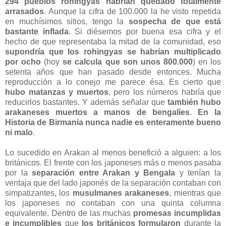
294 pueblos rohingyas habrían quedado totalmente
arrasados
. Aunque la cifra de 100.000 la he visto repetida
en muchísimos sitios, tengo la
sospecha de que está
bastante inflada
. Si diésemos por buena esa cifra y el
hecho de que representaba la mitad de la comunidad, eso
supondría que los rohingyas se habrían multiplicado
por ocho
(hoy
se calcula que son unos 800.000
) en los
setenta años que han pasado desde entonces. Mucha
reproducción a lo conejo me parece ésa. Es cierto que
hubo matanzas y muertos
, pero los números habría que
reducirlos bastantes. Y además señalar que
también hubo
arakaneses muertos a manos de bengalíes
.
En la
Historia de Birmania nunca nadie es enteramente bueno
ni malo
.
Lo sucedido en Arakan al menos benefició a alguien: a los
británicos. El frente con los japoneses más o menos pasaba
por la
separación entre Arakan y Bengala
y tenían la
ventaja que del lado japonés de la separación contaban con
simpatizantes, los
musulmanes arakaneses
, mientras que
los japoneses no contaban con una quinta columna
equivalente. Dentro de las muchas
promesas incumplidas
e incumplibles
que
los británicos formularon
durante la