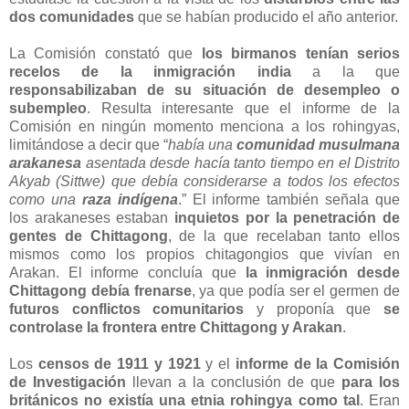
dos comunidades
que se habían producido el año anterior.
La Comisión constató que
los birmanos tenían serios
recelos de la inmigración india
a la que
responsabilizaban de su situación de desempleo o
subempleo
. Resulta interesante que el informe de la
Comisión en ningún momento menciona a los rohingyas,
limitándose a decir que “
había una
comunidad musulmana
arakanesa
asentada desde hacía tanto tiempo en el Distrito
Akyab (Sittwe) que debía considerarse a todos los efectos
como una
raza indígena
.” El informe también señala que
los arakaneses estaban
inquietos por la penetración de
gentes de Chittagong
, de la que recelaban tanto ellos
mismos como los propios chitagongios que vivían en
Arakan. El informe concluía que
la inmigración desde
Chittagong debía frenarse
, ya que podía ser el germen de
futuros conflictos comunitarios
y proponía que
se
controlase la frontera entre Chittagong y Arakan
.
Los
censos de 1911 y 1921
y el
informe de la Comisión
de Investigación
llevan a la conclusión de que
para los
británicos no existía una etnia rohingya como tal
. Eran