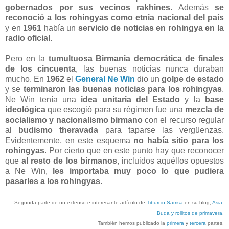
gobernados por sus vecinos rakhines
. Además
se
reconoció a los rohingyas como etnia nacional del país
y en
1961
había un
servicio de noticias en rohingya en la
radio oficial
.
Pero en la
tumultuosa Birmania democrática de finales
de los cincuenta
, las buenas noticias nunca duraban
mucho. En
1962
el
General Ne Win
dio un
golpe de estado
y se
terminaron las buenas noticias para los rohingyas
.
Ne Win tenía una
idea unitaria del Estado
y la
base
ideológica
que escogió para su régimen fue una
mezcla de
socialismo y nacionalismo birmano
con el recurso regular
al
budismo theravada
para taparse las vergüenzas.
Evidentemente, en este esquema
no había sitio para los
rohingyas
. Por cierto que en este punto hay que reconocer
que
al resto de los birmanos
, incluidos aquéllos opuestos
a Ne Win,
les importaba muy poco lo que pudiera
pasarles a los rohingyas
.
Segunda parte de un extenso e interesante artículo de
Tiburcio Samsa
en su blog,
Asia,
Buda y rollitos de primavera
.
También hemos publicado la
primera
y
tercera
partes.