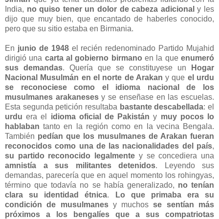
India,
no quiso tener un dolor de cabeza adicional
y les
dijo que muy bien, que encantado de haberles conocido,
pero que su sitio estaba en Birmania.
En
junio de 1948
el recién redenominado Partido Mujahid
dirigió una
carta al gobierno birmano
en la que
enumeró
sus demandas
. Quería que se constituyese un
Hogar
Nacional Musulmán en el norte de Arakan
y que
el urdu
se reconociese como el idioma nacional de los
musulmanes arakaneses
y se enseñase en las escuelas.
Esta segunda petición resultaba
bastante descabellada
: el
urdu
era el
idioma oficial de Pakistán
y
muy pocos lo
hablaban
tanto en la región como en la vecina Bengala.
También
pedían que los musulmanes de Arakan fueran
reconocidos como una de las nacionalidades del país
,
su partido reconocido legalmente
y se concediera una
amnistía a sus militantes detenidos
. Leyendo sus
demandas, parecería que en aquel momento los rohingyas,
término que todavía no se había generalizado,
no tenían
clara su identidad étnica
.
Lo que primaba era su
condición de musulmanes
y muchos
se sentían más
próximos a los bengalíes que a sus compatriotas