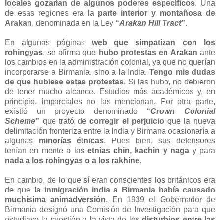
locales gozarían de algunos poderes específicos
. Una
de esas regiones era la
parte interior y montañosa de
Arakan
, denominada en la Ley
“
Arakan Hill Tract
”
.
En algunas páginas
web que simpatizan con los
rohingyas
, se afirma que
hubo protestas en Arakan
ante
los cambios en la administración colonial, ya que no querían
incorporarse a Birmania, sino a la India.
Tengo mis dudas
de que hubiese estas protestas
. Si las hubo, no debieron
de tener mucho alcance. Estudios más académicos y, en
principio, imparciales no las mencionan. Por otra parte,
existió un proyecto denominado
“
Crown Colonial
Scheme
”
que trató de
corregir el perjuicio
que la nueva
delimitación fronteriza entre la India y Birmana ocasionaría a
algunas
minorías étnicas
. Pues bien, sus defensores
tenían en mente a las
etnias chin, kachin y naga
y para
nada a los rohingyas o a los rakhine
.
En cambio, de lo que sí eran conscientes los británicos era
de que
la inmigración india a Birmania había causado
muchísima animadversión
. En 1939 el Gobernador de
Birmania designó una Comisión de Investigación para que
estudiase la cuestión a la vista de los
disturbios entre las