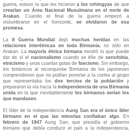
guerra, estuvo la que les hicieron
a los rohingyas
de que
crearían un Área Nacional Musulmana en el norte de
Arakan
. Cuando el final de la guerra empezó a
vislumbrarse en el horizonte,
se olvidaron de esa
promesa
.
La
II Guerra Mundial
dejó
muchas heridas
en las
relaciones interétnicas en toda Birmania
, no sólo en
Arakan. La
mayoría étnica birmana
mostró lo que puede
dar de sí el
nacionalismo
cuando se tiñe de
xenofobia
,
etnicismo
y unas cuantas gotas de
fascismo
. Sin embargo,
los británicos al reconquistar Birmania de los japoneses
comprendieron que no podían ponerse a la contra al grupo
que representaba los
dos tercios de la población
y
prepararon la vía hacia la
independencia de una Birmania
unida
en la que inevitablemente
los birmanos serían los
que mandasen
.
El líder de la independencia
Aung San era el único líder
birmano en el que las minorías confiaban algo
. En
febrero de 1947
Aung San, que presidía el gobierno
birmano que debía conducir el país a la independencia,