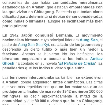
conscientes de que había
comunidades musulmanas
establecidas en Arakan
, que estaban
emparentadas con
las que vivían en Chittagong
. Parecería que
tenían cierta
dificultad para determinar si debían de ser consideradas
como indias o birmanas
, aunque
se inclinaban más bien
por lo primero
.
En 1942 Japón conquistó Birmania
. El
movimiento
nacionalista birmano
cuyo principal líder era
Aung San
, el
padre de
Aung San Suu Kyi
, era
aliado de los japoneses
y
desprendía un cierto
tufillo o más bien un hedor a
fascismo
. Apenas se hubieron ido los británicos,
los
birmanos empezaron a acosar a los indios
.
Amitav
Ghosh
ha contado en su novela “
El Palacio de Cristal
”
las
penalidades que los indios tuvieron que sufrir
.
Las
tensiones intercomunitarias
también
se extendieron
a Arakan
, donde adquirieron
tintes dramáticos
. Las cifras
que veo más repetidas son que
en las matanzas que se
produjeron a finales de marzo de 1942 murieron 100.000
rohingyas
, es decir, aproximadamente
la mitad de la
comunidad
, y que
80.000 tuvieron que huir a Chittagong
.