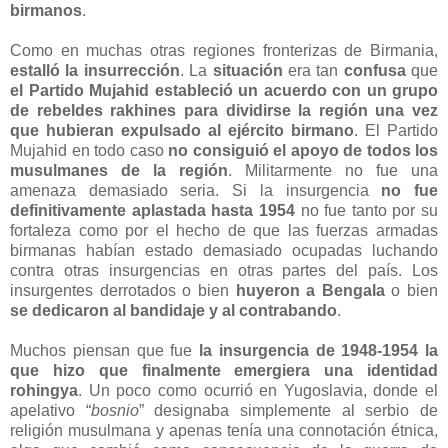
birmanos
.
Como en muchas otras regiones fronterizas de Birmania,
estalló la insurrección
. La
situación
era tan
confusa
que
el Partido Mujahid estableció un acuerdo con un grupo
de rebeldes rakhines para dividirse la región una vez
que hubieran expulsado al ejército birmano
. El Partido
Mujahid en todo caso
no consiguió el apoyo de todos los
musulmanes de la región
. Militarmente no fue una
amenaza demasiado seria. Si la insurgencia
no fue
definitivamente aplastada hasta 1954
no fue tanto por su
fortaleza como por el hecho de que las fuerzas armadas
birmanas habían estado demasiado ocupadas luchando
contra otras insurgencias en otras partes del país. Los
insurgentes derrotados o bien
huyeron a Bengala
o bien
se dedicaron al bandidaje y al contrabando
.
Muchos piensan que fue
la insurgencia de 1948-1954 la
que hizo que finalmente emergiera una identidad
rohingya
. Un poco como ocurrió en Yugoslavia, donde el
apelativo “
bosnio
” designaba simplemente al serbio de
religión musulmana y apenas tenía una connotación étnica,